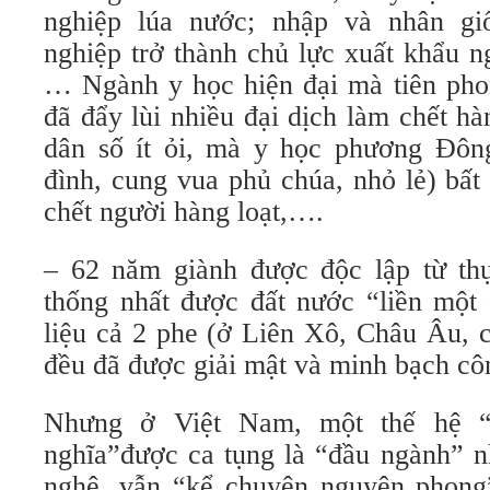
nghiệp lúa nước; nhập và nhân g
nghiệp trở thành chủ lực xuất khẩu n
… Ngành y học hiện đại mà tiên pho
đã đẩy lùi nhiều đại dịch làm chết h
dân số ít ỏi, mà y học phương Đôn
đình, cung vua phủ chúa, nhỏ lẻ) bất
chết người hàng loạt,….
– 62 năm giành được độc lập từ th
thống nhất được đất nước “liền một 
liệu cả 2 phe (ở Liên Xô, Châu Âu,
đều đã được giải mật và minh bạch côn
Nhưng ở Việt Nam, một thế hệ “t
nghĩa”được ca tụng là “đầu ngành” n
nghệ, vẫn “kể chuyện nguyên phong