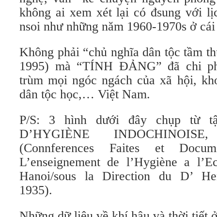
không ai xem xét lại có đsung với lị
nsoi như những năm 1960-1970s ở cái 
Không phải “chủ nghĩa dân tộc tầm th
1995) mà “TÍNH ĐẢNG” đã chi phố
trùm mọi ngóc ngách của xã hội, kho
dân tộc học,… Việt Nam.
P/S: 3 hình dưới đây chụp từ 
D’HYGIÈNE INDOCHINOISE, 
(Connferences Faites et Docum
L’enseignement de l’Hygiène a l’E
Hanoi/sous la Direction du D’ H
1935).
Những dữ liệu về khí hậu và thời tiế