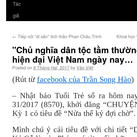
Tác
giả
←
Tiếp nối "di sản" tinh thần Phan Châu Trinh
Khoá học 
"Chủ nghĩa dân tộc tầm thườn
hiện đại Việt Nam ngày nay…
Posted on
8 Tháng Hai, 2017
by
Văn Việt
(Rút từ
facebook của Trần Song Hào
)
– Nhật báo Tuổi Trẻ số ra hôm nay
31/2017 (8570), khởi đăng “CHU
Kỳ 1 có tiêu đề “Nửa thế kỷ đợi chờ”
Mình chú ý cái tiêu đề với chi tiết 