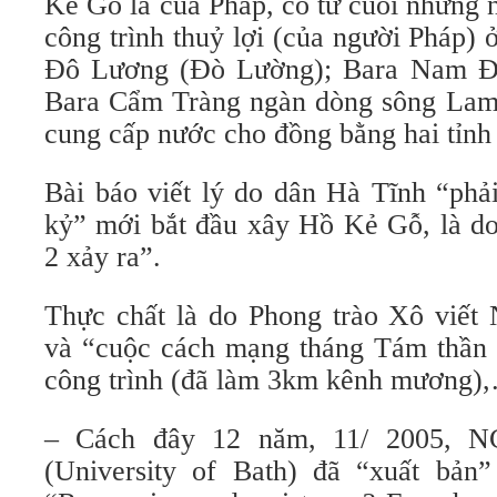
Kẻ Gỗ là của Pháp, có từ cuối những
công trình thuỷ lợi (của người Pháp)
Đô Lương (Đò Lường); Bara Nam Đ
Bara Cẩm Tràng ngàn dòng sông Lam (
cung cấp nước cho đồng bằng hai tỉn
Bài báo viết lý do dân Hà Tĩnh “phả
kỷ” mới bắt đầu xây Hồ Kẻ Gỗ, là do 
2 xảy ra”.
Thực chất là do Phong trào Xô viết
và “cuộc cách mạng tháng Tám thần 
công trình (đã làm 3km kênh mương)
– Cách đây 12 năm, 11/ 2005, NC
(University of Bath) đã “xuất bản