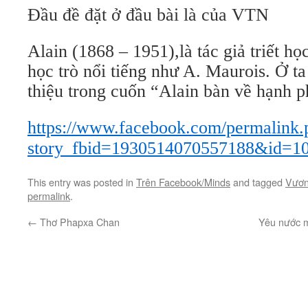
Đầu đề đặt ở đầu bài là của VTN
Alain (1868 – 1951),là tác giả triết họ
học trò nổi tiếng như A. Maurois. Ở t
thiệu trong cuốn “Alain bàn về hạnh 
https://www.facebook.com/permalink.
story_fbid=1930514070557188&id=1
This entry was posted in
Trên Facebook/Minds
and tagged
Vươn
permalink
.
←
Thơ Phapxa Chan
Yêu nước m