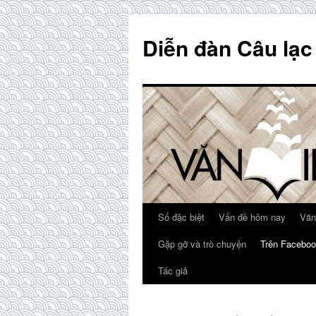
Skip
to
Diễn đàn Câu lạc
content
Số đặc biệt
Vấn đề hôm nay
Văn
Gặp gỡ và trò chuyện
Trên Faceboo
Tác giả