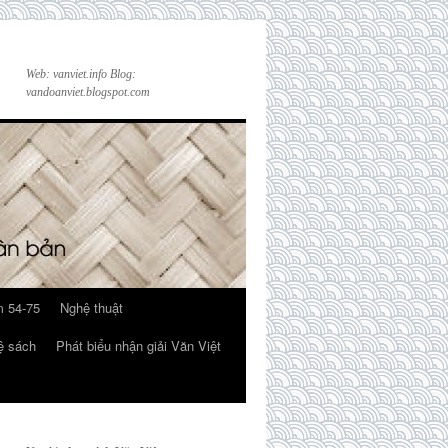
Web: vanviet.info Blog:
vandoanviet.blogspot.com
 54-75
Nghệ thuật
ệ sách
Phát biểu nhận giải Văn Việt