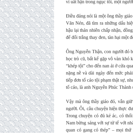
vì uất hận trong ngục tối, một người
Điều đáng nói là một ông thầy giáo
Văn Nén, đã tìm ra những dấu hiệu
hậu lại thản nhiên chấp nhận, đồng
để đổi trắng thay đen, tàn hại một đ
Ông Nguyễn Thận, con người đó bỏ
học trò cũ, bất kể gặp vô vàn khó 
“khép tội” cho đến nan ải ở cửa qu
nặng nề và dài ngày đến mức phải 
tiếp đơn tố cáo tội phạm thật sự, 
tố cáo, là anh Nguyễn Phúc Thành 
Vậy mà ông thầy giáo đó, vẫn giữ
người. Ôi, câu chuyện hiện thực đượ
Trong chuyện có đủ kẻ ác, có thối 
Nam bừng sáng với sự tử tế với nh
quan có gang có thép” – mọi thứ 