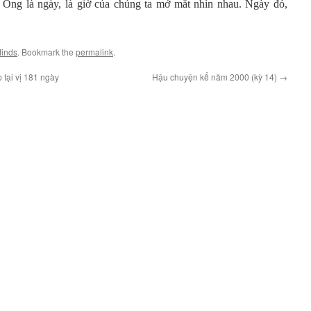
Ông là ngày, là giờ của chúng ta mở mắt nhìn nhau. Ngày đó,
Minds
. Bookmark the
permalink
.
 tại vị 181 ngày
Hậu chuyện kể năm 2000 (kỳ 14)
→