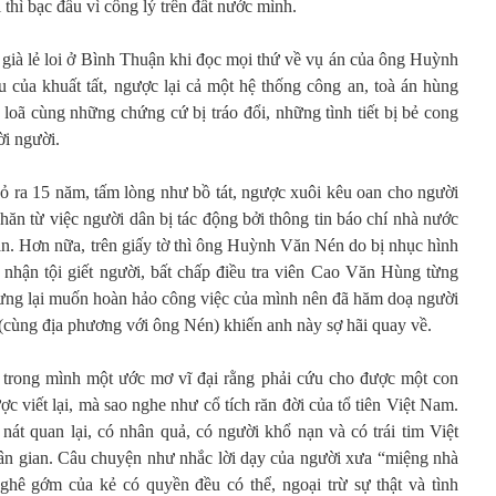
 thì bạc đầu vì công lý trên đất nước mình.
 già lẻ loi ở Bình Thuận khi đọc mọi thứ về vụ án của ông Huỳnh
 của khuất tất, ngược lại cả một hệ thống công an, toà án hùng
 loã cùng những chứng cứ bị tráo đổi, những tình tiết bị bẻ cong
ời người.
 ra 15 năm, tấm lòng như bồ tát, ngược xuôi kêu oan cho người
khăn từ việc người dân bị tác động bởi thông tin báo chí nhà nước
an. Hơn nữa, trên giấy tờ thì ông Huỳnh Văn Nén do bị nhục hình
nhận tội giết người, bất chấp điều tra viên Cao Văn Hùng từng
nhưng lại muốn hoàn hảo công việc của mình nên đã hăm doạ người
(cùng địa phương với ông Nén) khiến anh này sợ hãi quay về.
 trong mình một ước mơ vĩ đại rằng phải cứu cho được một con
c viết lại, mà sao nghe như cổ tích răn đời của tổ tiên Việt Nam.
nát quan lại, có nhân quả, có người khổ nạn và có trái tim Việt
ân gian. Câu chuyện như nhắc lời dạy của người xưa “miệng nhà
ghê gớm của kẻ có quyền đều có thể, ngoại trừ sự thật và tình