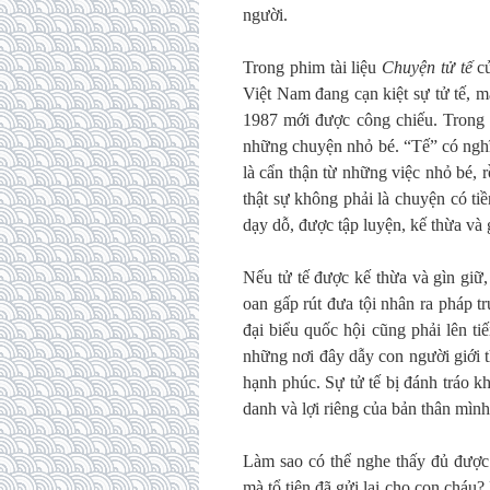
người.
Trong phim tài liệu
Chuyện tử tế
củ
Việt Nam đang cạn kiệt sự tử tế, 
1987 mới được công chiếu. Trong đ
những chuyện nhỏ bé. “Tế” có nghĩ
là cẩn thận từ những việc nhỏ bé, rồ
thật sự không phải là chuyện có t
dạy dỗ, được tập luyện, kế thừa và 
Nếu tử tế được kế thừa và gìn giữ
oan gấp rút đưa tội nhân ra pháp t
đại biểu quốc hội cũng phải lên t
những nơi đây dẫy con người giới t
hạnh phúc. Sự tử tế bị đánh tráo k
danh và lợi riêng của bản thân mình
Làm sao có thể nghe thấy đủ được 
mà tổ tiên đã gửi lại cho con cháu