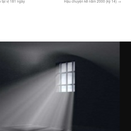
 tại vị 181 ngày
Hậu chuyện kể năm 2000 (kỳ 14)
→