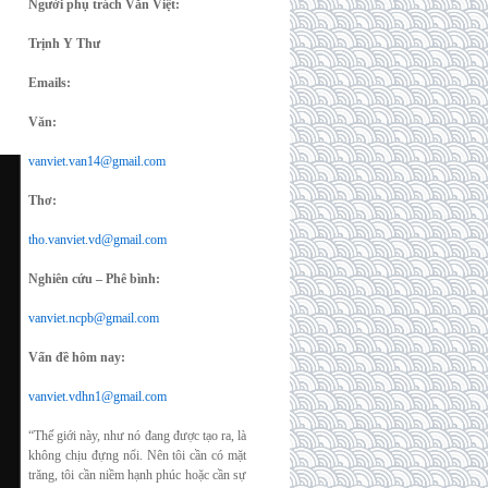
Người phụ trách Văn Việt:
Trịnh Y Thư
Emails:
Văn:
vanviet.van14@gmail.com
Thơ:
tho.vanviet.vd@gmail.com
Nghiên cứu – Phê bình:
vanviet.ncpb@gmail.com
Vấn đề hôm nay:
vanviet.vdhn1@gmail.com
“Thế giới này, như nó đang được tạo ra, là
không chịu đựng nổi. Nên tôi cần có mặt
trăng, tôi cần niềm hạnh phúc hoặc cần sự