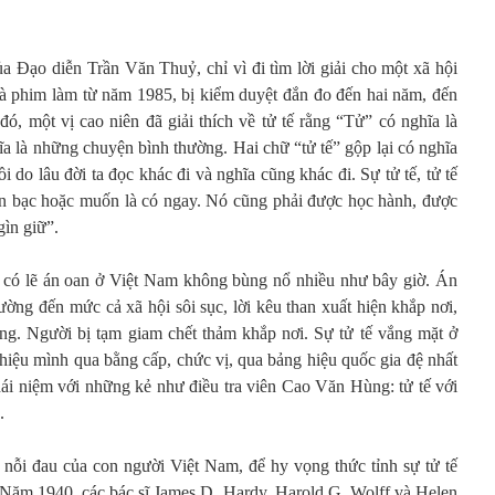
a Đạo diễn Trần Văn Thuỷ, chỉ vì đi tìm lời giải cho một xã hội
mà phim làm từ năm 1985, bị kiểm duyệt đắn đo đến hai năm, đến
ó, một vị cao niên đã giải thích về tử tế rằng “Tử” có nghĩa là
a là những chuyện bình thường. Hai chữ “tử tế” gộp lại có nghĩa
i do lâu đời ta đọc khác đi và nghĩa cũng khác đi. Sự tử tế, tử tế
iền bạc hoặc muốn là có ngay. Nó cũng phải được học hành, được
gìn giữ”.
, có lẽ án oan ở Việt Nam không bùng nổ nhiều như bây giờ. Án
rường đến mức cả xã hội sôi sục, lời kêu than xuất hiện khắp nơi,
iếng. Người bị tạm giam chết thảm khắp nơi. Sự tử tế vắng mặt ở
hiệu mình qua bằng cấp, chức vị, qua bảng hiệu quốc gia đệ nhất
hái niệm với những kẻ như điều tra viên Cao Văn Hùng: tử tế với
.
nỗi đau của con người Việt Nam, để hy vọng thức tỉnh sự tử tế
? Năm 1940, các bác sĩ James D. Hardy, Harold G. Wolff và Helen