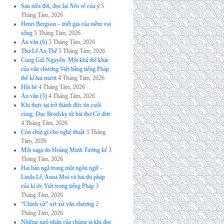
Sau nửa đời, đọc lại
Nẻo về của ý
5
Tháng Tám, 2026
Henri Bergson – triết gia của niềm vui
sống
5 Tháng Tám, 2026
Án văn (6)
5 Tháng Tám, 2026
Thơ Lê An Thế
5 Tháng Tám, 2026
Cung Giũ Nguyên: Một khả thể khác
của văn chương Việt bằng tiếng Pháp
thế kỉ hai mươi
4 Tháng Tám, 2026
Hội hè
4 Tháng Tám, 2026
Án văn (5)
4 Tháng Tám, 2026
Khi thực tại trở thành đức tin cuối
cùng: Đọc Brodsky từ bài thơ
Cô đơn
4 Tháng Tám, 2026
Còn chút gì cho nghệ thuật
3 Tháng
Tám, 2026
Một saga do Hoàng Minh Tường kể
3
Tháng Tám, 2026
Hai bản ngã trong một ngôn ngữ –
Linda Lê, Anna Moï và hai thi pháp
của kí ức Việt trong tiếng Pháp
3
Tháng Tám, 2026
“Chính sử” xét xử văn chương
2
Tháng Tám, 2026
Những ngộ nhận của chúng ta khi đọc