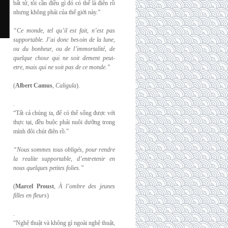
bất tử, tôi cần điều gì đó có thể là điên rồ
nhưng không phải của thế giới này.”
“Ce monde, tel qu’il est fait, n’est pas
supportable. J’ai donc besoin de la lune,
ou du
bonheur, ou de l’immortalité, de
quelque chose qui ne soit dement peut-
etre, mais qui
ne soit pas de ce monde.”
(
Albert Camus
,
Caligula
).
.
“Tất cả chúng ta, để có thể sống được với
thực tại, đều buộc phải nuôi dưỡng trong
mình đôi chút điên rồ.”
“Nous sommes tous obligés, pour rendre
la realite supportable, d’entretenir en
nous
quelques petites folies.”
(
Marcel Proust
,
À l’ombre des jeunes
filles en fleurs
)
.
“Nghệ thuật và không gì ngoài nghệ thuật,