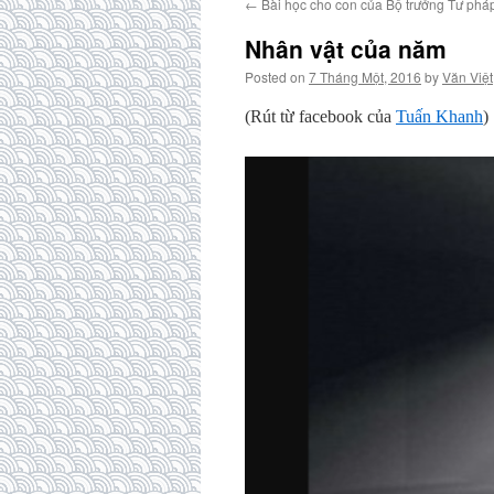
←
Bài học cho con của Bộ trưởng Tư pháp
Nhân vật của năm
Posted on
7 Tháng Một, 2016
by
Văn Việt
(Rút từ facebook của
Tuấn Khanh
)