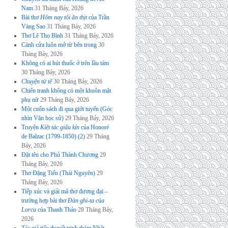
Nam
31 Tháng Bảy, 2026
Bài thơ
Hôm nay tôi ăn thịt
của Trần
Vàng Sao
31 Tháng Bảy, 2026
Thơ Lê Thọ Bình
31 Tháng Bảy, 2026
Cánh cửa luôn mở từ bên trong
30
Tháng Bảy, 2026
Không có ai hút thuốc ở trên lầu tám
30 Tháng Bảy, 2026
Chuyện tử tế
30 Tháng Bảy, 2026
Chiến tranh không có một khuôn mặt
phụ nữ
29 Tháng Bảy, 2026
Một cuốn sách đi qua giới tuyến (Góc
nhìn Văn học sử)
29 Tháng Bảy, 2026
Truyện
Kiệt tác giấu kín
của Honoré
de Balzac (1799-1850) (2)
29 Tháng
Bảy, 2026
Đặt tên cho Phủ Thành Chương
29
Tháng Bảy, 2026
Thơ Đặng Tiến (Thái Nguyên)
29
Tháng Bảy, 2026
Tiếp xúc và giải mã thơ đương đại –
trường hợp bài thơ
Đàn ghi-ta của
Lorca
của Thanh Thảo
28 Tháng Bảy,
2026