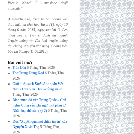
Premio Nobel. È l’invasione
degli
imbecilli.”
(
Umberto Eco
,
trích từ bài phỏng vấn
thực hiện tại Đại học Turin (Ý), ngày 10
tháng 6
năm 2015, ngay sau khi U. Eco
nhận học vị Tiến sĩ danh dự ngành
Truyền thông và
Văn hoá truyền thông
đại chúng. Nguyên văn tiếng Ý đăng trên
báo La Stampa
11.06.2015
)
Bài viết mới
Trần Dần
6 Tháng Tám, 2026
Thơ Trung Dũng Kqđ
6 Tháng Tám,
2026
Giới thiệu sách
Kinh tế tư nhân Việt
Nam
(Trần Văn Thọ và đồng sự)
6
Tháng Tám, 2026
Bình minh đỏ trên Trung Quốc – Chủ
nghĩa Cộng sản Chế ngự một phần tư
Nhân loại thế nào (kỳ 2)
6 Tháng Tám,
2026
Đọc “Xuyên qua mọi chiến tuyến” của
Nguyễn Xuân Thọ
5 Tháng Tám,
2026