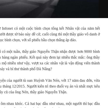
ử Infonet có một cuộc bình chọn tổng kết Nhân vật của năm hết
ười được tờ báo này đề cử, cuối cùng thì một thầy giáo vô danh ở
ọc bình chọn, với số phiếu bầu chọn thắng áp đảo.
chỉ có một tuần, thầy giáo Nguyễn Thận nhận được hơn 9000 bình
n hàng ngàn phiếu. Kết quả này đem lại nhiều thắc mắc: ông thầy
n mộ nhiều như vậy, vượt xa các nhân vật là vận động viên thành
cháy và bí thư thành phố Đà Nẳng?
huyện của người tù oan Huỳnh Văn Nén, với 17 năm đau đớn, vừa
u tháng 12/2015. Người kiên trì theo đuổi vụ án và nhất mực kêu
hầy cũ của ông Nén, thầy giáo Nguyễn Thận.
i ôm nhau khóc. Cả hai bạc đầu như nhau, một người thì bạc đầu