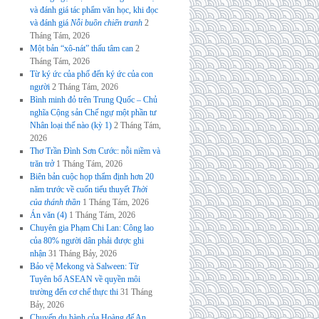
và đánh giá tác phẩm văn học, khi đọc
và đánh giá
Nỗi buồn chiến tranh
2
Tháng Tám, 2026
Một bản “xô-nát” thấu tâm can
2
Tháng Tám, 2026
Từ ký ức của phố đến ký ức của con
người
2 Tháng Tám, 2026
Bình minh đỏ trên Trung Quốc – Chủ
nghĩa Cộng sản Chế ngự một phần tư
Nhân loại thế nào (kỳ 1)
2 Tháng Tám,
2026
Thơ Trần Đình Sơn Cước: nỗi niềm và
trăn trở
1 Tháng Tám, 2026
Biên bản cuộc họp thẩm định hơn 20
năm trước về cuốn tiểu thuyết
Thời
của thánh thần
1 Tháng Tám, 2026
Án văn (4)
1 Tháng Tám, 2026
Chuyên gia Phạm Chi Lan: Công lao
của 80% người dân phải được ghi
nhận
31 Tháng Bảy, 2026
Bảo vệ Mekong và Salween: Từ
Tuyên bố ASEAN về quyền môi
trường đến cơ chế thực thi
31 Tháng
Bảy, 2026
Chuyến du hành của Hoàng đế An