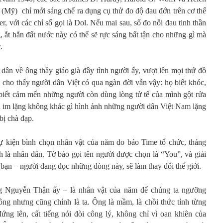
 (Mỹ) chỉ mới sáng chế ra dụng cụ thử đo độ đau đớn trên cơ thể
r, với các chỉ số gọi là Dol. Nếu mai sau, số đo nỗi đau tinh thần
, ắt hẳn đất nước này có thể sẽ rực sáng bất tận cho những gì mà
.
 dân về ông thầy giáo già đầy tình người ấy, vượt lên mọi thứ đồ
 cho thấy người dân Việt có qua ngàn đời vẫn vậy: họ biết khóc,
biết cảm mến những người còn dùng lòng tử tế của mình gột rửa
ếu im lặng không khác gì hình ảnh những người dân Việt Nam lặng
bị chà đạp.
ự kiện bình chọn nhân vật của năm do báo Time tổ chức, tháng
 là nhân dân. Tờ báo gọi tên người được chọn là “You”, và giải
 bạn – người đang đọc những dòng này, sẽ làm thay đổi thế giới.
ng Nguyễn Thận ấy – là nhân vật của năm để chúng ta ngưỡng
ng nhưng cũng chính là ta. Ông là mầm, là chồi thức tỉnh từng
đứng lên, cất tiếng nói đòi công lý, không chỉ vì oan khiên của