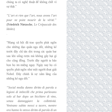
chúng ta có nghệ thuật để không chết vì
sự thật.”
“L’art et rien que l’art, nous avons l’art
pour ne point mourir de la vérité.”
(
Friedrich
Nietzsche
,
Le Crépuscule des
Idoles
)
.
“Mạng xã hội đã trao quyền phát ngôn
cho những đạo quân ngu dốt, những kẻ
trước đây chỉ tán dóc trong các quán bar
sau khi uống rượu mà không gây hại gì
cho cộng đồng. Trước đây người ta bảo
bọn họ im miệng ngay. Ngày nay họ có
quyền phát ngôn như một người đoạt giải
Nobel. Đây chính là sự xâm lăng của
những kẻ ngu dốt.”
“Social media danno diritto di parola a
legioni di imbecilli che prima parlavano
solo al
bar dopo un bicchiere di vino,
senza danneggiare la collettività.
Venivano subito messi a
tacere, mentre
ora hanno lo stesso diritto di parola di un