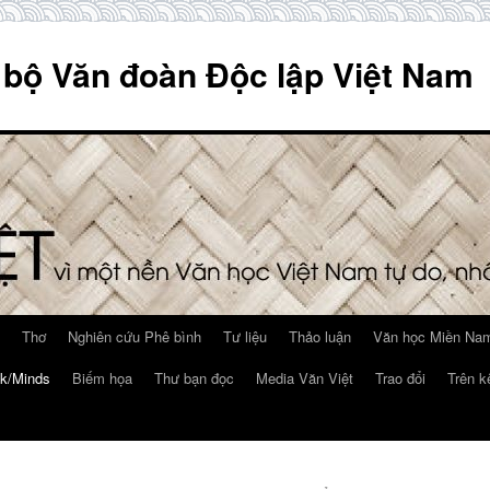
 bộ Văn đoàn Độc lập Việt Nam
Thơ
Nghiên cứu Phê bình
Tư liệu
Thảo luận
Văn học Miền Nam
k/Minds
Biếm họa
Thư bạn đọc
Media Văn Việt
Trao đổi
Trên k