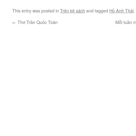
This entry was posted in
Trên kệ sách
and tagged
Hồ Anh Thái
.
←
Thơ Trần Quốc Toàn
Mỗi tuần m