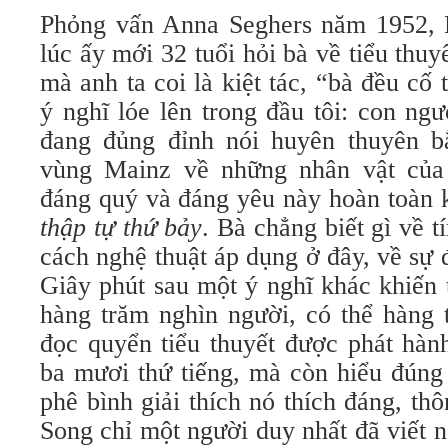
Phỏng vấn Anna Seghers năm 1952, 
lúc ấy mới 32 tuổi hỏi bà về tiểu thuy
mà anh ta coi là kiệt tác, “bà đều cố 
ý nghĩ lóe lên trong đầu tôi: con ng
đang đủng đỉnh nói huyên thuyên b
vùng Mainz về những nhân vật của
đáng quý và đáng yêu này hoàn toàn
thập tự thứ bảy
. Bà chẳng biết gì về t
cách nghệ thuật áp dụng ở đây, về sự 
Giây phút sau một ý nghĩ khác khiến 
hàng trăm nghìn người, có thể hàng 
đọc quyển tiểu thuyết được phát hàn
ba mươi thứ tiếng, mà còn hiểu đúng
phê bình giải thích nó thích đáng, th
Song chỉ một người duy nhất đã viết n