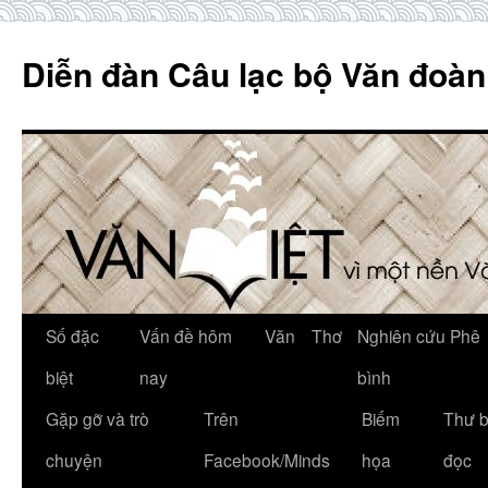
Skip
to
Diễn đàn Câu lạc bộ Văn đoàn
content
Số đặc
Vấn đề hôm
Văn
Thơ
Nghiên cứu Phê
biệt
nay
bình
Gặp gỡ và trò
Trên
Biếm
Thư 
chuyện
Facebook/Minds
họa
đọc