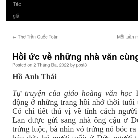
Tác
giả
←
Thơ Trần Quốc Toàn
Mỗi tuần m
Hồi ức về những nhà văn cùng
Posted on
2 Tháng Ba, 2022
by
post3
Hồ Anh Thái
Tự truyện của giáo hoàng văn học
Đ
động ở những trang hồi nhớ thời tuổi
Có chi tiết thú vị về tính cách ngư
Lan được gửi sang nhà ông cậu ở Đ
trứng luộc, bà nhìn vỏ trứng nó bóc ra
bảo đứa bé mười tuổi: ở Đức người t