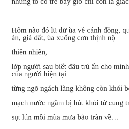
những tổ cò tre bây giờ chỉ còn là gi
Hôm nào đó lũ dữ ùa về cánh đồng, qu
án, giá đất, ùa xuống cơn thịnh nộ
thiên nhiên,
lớp người sau biết đâu trú ẩn cho mình
của người hiện tại
từng ngõ ngách làng không còn khói b
mạch nước ngầm bị hút khỏi tử cung tr
sụt lún mỗi mùa mưa bão tràn về…