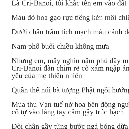
Là Cri-Banoi, tôi khắc tên em vào đất 
Màu đỏ hoa gạo rực tiếng kèn môi chi
Dưới chân trầm tích mạch máu cánh 
Nam phố buổi chiều không mưa
Nhưng em, mây nghìn năm phủ đầy màu
Cri-Banoi đàn chim rẽ cổ xám ngập án
yêu của mẹ thiên nhiên
Quần thể núi bà tượng Phật ngồi hướn
Mùa thu Vạn tuế nở hoa bên động ngườ
cổ tự vào làng tay cầm gậy trúc bạch
Đôi chân gầy từng bước ngả bóng dừ