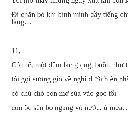
Tôi mơ thấy những ngày xưa khi còn l
Đi chăn bò khi bình minh đầy tiếng ch
làng…
11,
Có thể, một đêm lạc giọng, buồn như 
tôi gọi sương gió về nghỉ dưới hiên nh
có chú chó con mơ sủa vào góc tối
con ốc sên bò ngang vò nước, ủ mưa