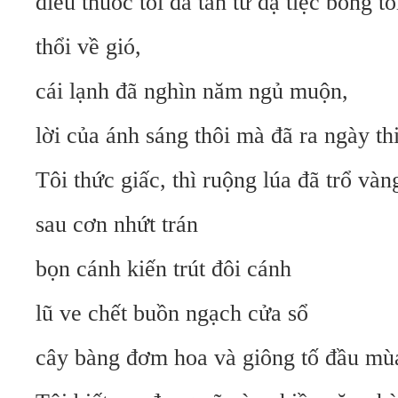
điếu thuốc tôi đã tàn từ dạ tiệc bóng tố
thổi về gió,
cái lạnh đã nghìn năm ngủ muộn,
lời của ánh sáng thôi mà đã ra ngày t
Tôi thức giấc, thì ruộng lúa đã trổ vàn
sau cơn nhứt trán
bọn cánh kiến trút đôi cánh
lũ ve chết buồn ngạch cửa sổ
cây bàng đơm hoa và giông tố đầu m