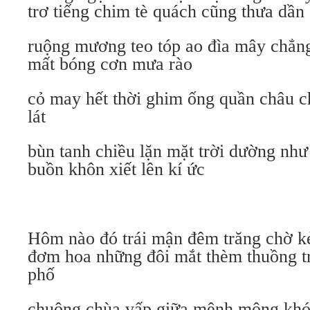
trơ tiếng chim tè quách cũng thưa dần
ruộng mương teo tóp ao đìa mây chẳng 
mất bóng cơn mưa rào
cỏ may hết thời ghim ống quần châu c
lát
bùn tanh chiều lặn mặt trời dường nh
buồn khôn xiết lên kí ức
Hôm nào đó trái mận đêm trăng chờ k
đơm hoa những đôi mắt thèm thuồng tr
phố
chuông chùa vấp giữa mênh mông khói