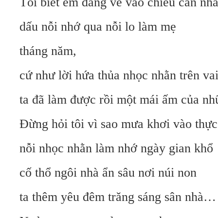
Tôi biết em đang vẽ vào chiều căn nhà
dấu nỗi nhớ qua nỗi lo làm mẹ
tháng năm,
cứ như lời hứa thủa nhọc nhằn trên vai 
ta đã làm được rồi một mái ấm của nh
Đừng hỏi tôi vì sao mưa khơi vào thực 
nỗi nhọc nhằn làm nhớ ngày gian khổ
cố thổ ngôi nhà ẩn sâu nơi núi non
ta thêm yêu đêm trăng sáng sân nhà…