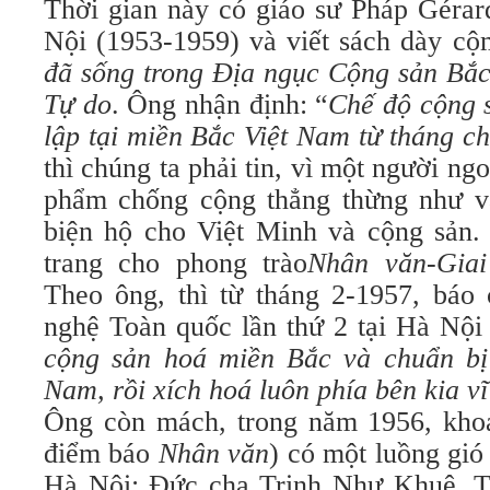
Thời gian này có giáo sư Pháp Gérar
Nội (1953-1959) và viết sách dày cộ
đã sống trong Địa ngục Cộng sản Bắc
Tự do
. Ông nhận định: “
Chế độ cộng s
lập tại miền Bắc Việt Nam từ tháng c
thì chúng ta phải tin, vì một người ng
phẩm chống cộng thẳng thừng như v
biện hộ cho Việt Minh và cộng sản
trang cho phong trào
Nhân văn-Gia
Theo ông, thì từ tháng 2-1957, báo
nghệ Toàn quốc lần thứ 2 tại Hà Nội
cộng sản hoá miền Bắc và chuẩn bị
Nam, rồi xích hoá luôn phía bên kia vĩ
Ông còn mách, trong năm 1956, khoả
điểm báo
Nhân văn
) có một luồng gió
Hà Nội: Đức cha Trịnh Như Khuê, 