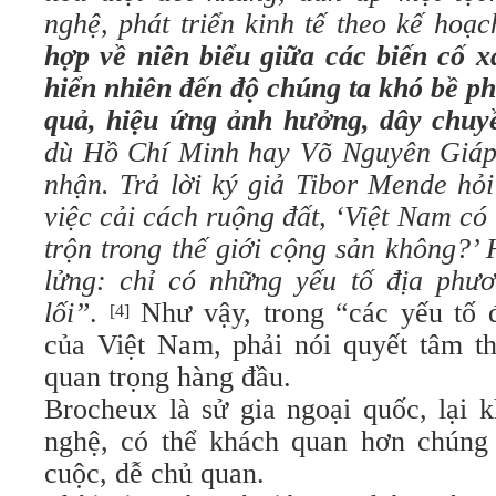
nghệ, phát triển kinh tế theo kế hoạ
hợp về niên biểu giữa các biến cố 
hiển nhiên đến độ chúng ta khó bề p
quả, hiệu ứng ảnh hưởng, dây chuy
dù Hồ Chí Minh hay Võ Nguyên Giáp
nhận. Trả lời ký giả Tibor Mende hỏi
việc cải cách ruộng đất, ‘Việt Nam c
trộn trong thế giới cộng sản không?’ 
lửng: chỉ có những yếu tố địa phư
lối”
.
Như vậy, trong “các yếu tố đ
[4]
của Việt Nam, phải nói quyết tâm th
quan trọng hàng đầu.
Brocheux là sử gia ngoại quốc, lại 
nghệ, có thể khách quan hơn chúng 
cuộc, dễ chủ quan.