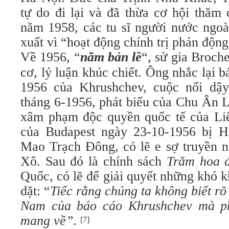
tự do đi lại và đã thừa cơ hội thăm
năm 1958, các tu sĩ người nước ngoà
xuất vì “hoạt động chính trị phản độn
Về 1956, “
năm bản lề
“, sử gia Broche
cơ, lý luận khúc chiết. Ông nhắc lại 
1956 của Khrushchev, cuộc nổi dậy
tháng 6-1956, phát biểu của Chu Ân 
xâm phạm độc quyền quốc tế của Li
của Budapest ngày 23-10-1956 bị H
Mao Trạch Đông, có lẽ e sợ truyền n
Xô. Sau đó là chính sách
Trăm hoa 
Quốc, có lẽ để giải quyết những khó 
dặt: “
Tiếc rằng chúng ta không biết rõ 
Nam của báo cáo Khrushchev mà ph
mang về”
.
[7]