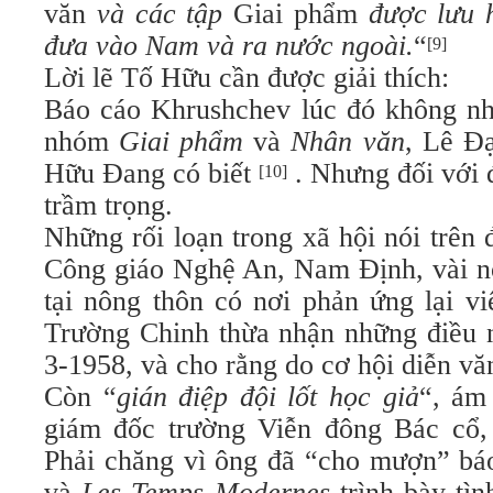
văn
và các tập
Giai phẩm
được lưu h
đưa vào Nam và ra nước ngoài.
“
[9]
Lời lẽ Tố Hữu cần được giải thích:
Báo cáo Khrushchev lúc đó không nhi
nhóm
Giai phẩm
và
Nhân văn
, Lê Đ
Hữu Đang có biết
. Nhưng đối với 
[10]
trầm trọng.
Những rối loạn trong xã hội nói trên 
Công giáo Nghệ An, Nam Định, vài nơ
tại nông thôn có nơi phản ứng lại vi
Trường Chinh thừa nhận những điều n
3-1958, và cho rằng do cơ hội diễn 
Còn “
gián điệp đội lốt học giả
“, ám
giám đốc trường Viễn đông Bác cổ, b
Phải chăng vì ông đã “cho mượn” b
và
Les Temps Modernes
trình bày tìn