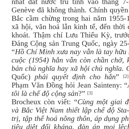
nhất đất nước trù tính vào tháng 7
Genève đã không thành. Chính quyền
Bắc cầm chừng trong hai năm 1955-19
xã hội, văn hoá lẫn kinh tế, đến thời
khoát. Thậm chí Lưu Thiếu Kỳ, trướ
Đảng Cộng sản Trung Quốc, ngày 25-
“
Hồ Chí Minh xưa nay vẫn là tay hữu
cuộc (1954) hắn vẫn còn chần chờ, 
bản chủ nghĩa hay xã hội chủ nghĩa.
Quốc)
phải quyết định cho hắn
”
[2]
Phạm Văn Đồng hỏi Jean Sainteny: “
tôi là chế độ cộng sản
?”
[3]
Brocheux còn viết: “
Cùng một giai 
và Bắc Việt Nam thiết lập chế độ Sta-
trị, tập thể hoá nông thôn, áp dụng p
tiêu diệt đối kháng, đàn áp mọi lệc