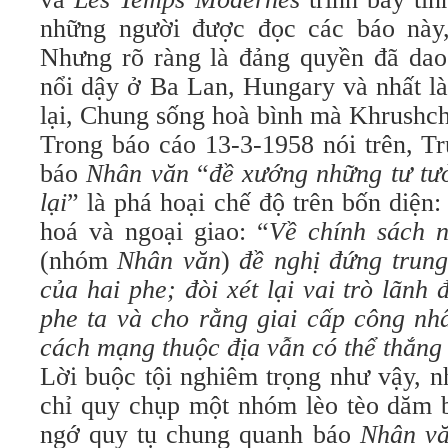
những người được đọc các báo này
Nhưng rõ ràng là đảng quyền đã dao
nổi dậy ở Ba Lan, Hungary và nhất là
lại, Chung sống hoà bình mà Khrushch
Trong báo cáo 13-3-1958 nói trên, T
báo
Nhân văn
“
đề xướng những tư tư
lại
” là phá hoại chế độ trên bốn diện: 
hoá và ngoại giao: “
Về chính sách n
(nhóm
Nhân văn
)
đề nghị đứng trung
của hai phe; đòi xét lại vai trò lãnh
phe ta và cho rằng giai cấp công nh
cách mạng thuộc địa vẫn có thể thắng
Lời buộc tội nghiêm trọng như vậy, 
chỉ quy chụp một nhóm lèo tèo dăm b
ngớ quy tụ chung quanh báo
Nhân v