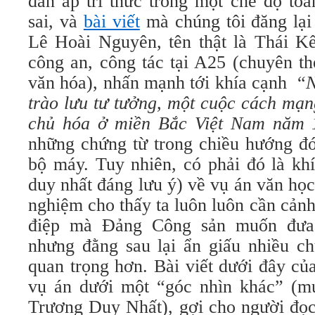
đàn áp trí thức trong một chế độ toà
sai, và
bài viết
mà chúng tôi đăng lại
Lê Hoài Nguyên, tên thật là Thái Kế
công an, công tác tại A25 (chuyên th
văn hóa), nhấn mạnh tới khía cạnh “
N
trào lưu tư tưởng, một cuộc cách mạn
chủ hóa ở miền Bắc Việt Nam năm 
những chứng từ trong chiều hướng đó
bộ máy. Tuy nhiên, có phải đó là kh
duy nhất đáng lưu ý) về vụ án văn học
nghiệm cho thấy ta luôn luôn cần cản
điệp mà Đảng Công sản muốn đưa 
nhưng đằng sau lại ẩn giấu nhiều ch
quan trọng hơn. Bài viết dưới đây củ
vụ án dưới một “góc nhìn khác” (m
Trương Duy Nhất), gợi cho người đọc