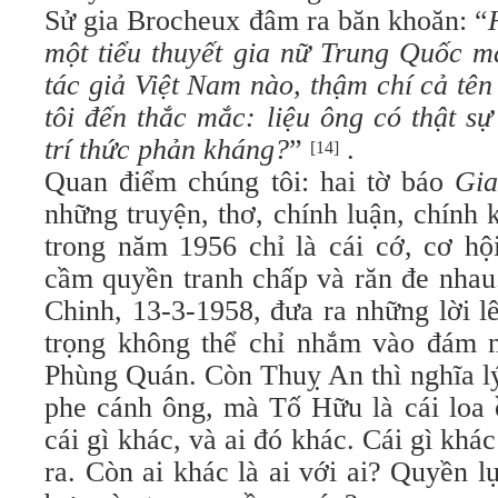
Sử gia Brocheux đâm ra băn khoăn: “
một tiểu thuyết gia nữ Trung Quốc m
tác giả Việt Nam nào, thậm chí cả tê
tôi đến thắc mắc: liệu ông có thật s
trí thức phản kháng?
”
.
[14]
Quan điểm chúng tôi: hai tờ báo
Gia
những truyện, thơ, chính luận, chính k
trong năm 1956 chỉ là cái cớ, cơ hộ
cầm quyền tranh chấp và răn đe nhau
Chinh, 13-3-1958, đưa ra những lời l
trọng không thể chỉ nhắm vào đám 
Phùng Quán. Còn Thuỵ An thì nghĩa l
phe cánh ông, mà Tố Hữu là cái loa 
cái gì khác, và ai đó khác. Cái gì khác
ra. Còn ai khác là ai với ai? Quyền l