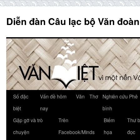
Skip
to
Diễn đàn Câu lạc bộ Văn đoàn
content
Số đặc
Vấn đề hôm
Văn
Thơ
Nghiên cứu Phê
biệt
nay
bình
Gặp gỡ và trò
Trên
Biếm
Thư 
chuyện
Facebook/Minds
họa
đọc