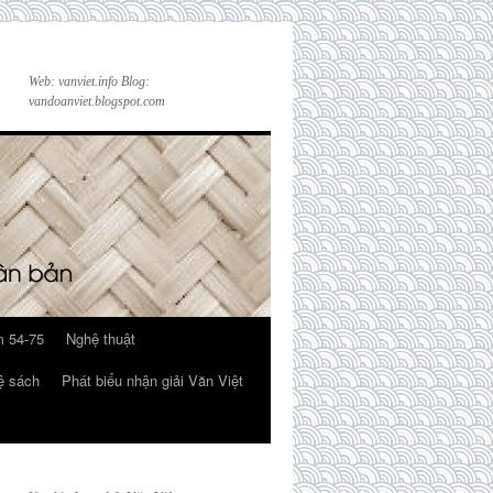
Web: vanviet.info Blog:
vandoanviet.blogspot.com
 54-75
Nghệ thuật
ệ sách
Phát biểu nhận giải Văn Việt