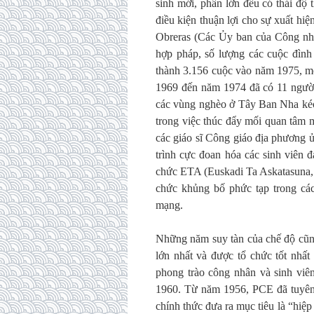
sinh mới, phần lớn đều có thái độ
điều kiện thuận lợi cho sự xuất hi
Obreras (Các Ủy ban của Công nhân
hợp pháp, số lượng các cuộc đình
thành 3.156 cuộc vào năm 1975, một
1969 đến năm 1974 đã có 11 người
các vùng nghèo ở Tây Ban Nha kéo 
trong việc thúc đẩy mối quan tâm 
các giáo sĩ Công giáo địa phương 
trình cực đoan hóa các sinh viên 
chức ETA (Euskadi Ta Askatasuna, 
chức khủng bố phức tạp trong cá
mạng.
Những năm suy tàn của chế độ cũng 
lớn nhất và được tổ chức tốt nh
phong trào công nhân và sinh viê
1960. Từ năm 1956, PCE đã tuyên 
chính thức đưa ra mục tiêu là “hiệ