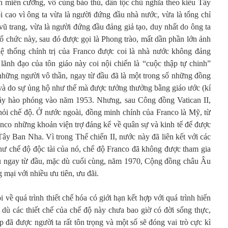
ch miễn cưỡng, vô cùng bảo thủ, dân tộc chủ nghĩa theo kiểu Tây
 cao vì ông ta vừa là người đứng đầu nhà nước, vừa là tổng chỉ
vũ trang, vừa là người đứng đầu đảng giả tạo, duy nhất do ông ta
ổ chức này, sau đó được gọi là Phong trào, mất dần phần lớn ảnh
 thống chính trị của Franco được coi là nhà nước không đảng
lãnh đạo của tôn giáo này coi nội chiến là “cuộc thập tự chinh”
những người vô thần, ngay từ đầu đã là một trong số những đồng
 và do sự ủng hộ như thế mà được tưởng thưởng bằng giáo ước (kí
ầy hào phóng vào năm 1953. Nhưng, sau Công đồng Vatican II,
khỏi chế độ. Ở nước ngoài, đồng minh chính của Franco là Mỹ, từ
co những khoản viện trợ đáng kể về quân sự và kinh tế để được
Tây Ban Nha. Vì trong Thế chiến II, nước này đã liên kết với các
ư chế độ độc tài của nó, chế độ Franco đã không được tham gia
Âu ngay từ đầu, mặc dù cuối cùng, năm 1970, Cộng đồng châu Âu
 mại với nhiều ưu tiên, ưu đãi.
 về quá trình thiết chế hóa có giới hạn kết hợp với quá trình hiến
dù các thiết chế của chế độ này chưa bao giờ có đời sống thực,
 đã được người ta rất tôn trọng và một số sẽ đóng vai trò cực kì