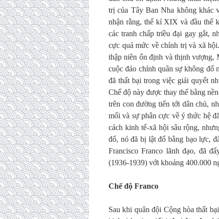
trị của Tây Ban Nha không khác vớ
nhận rằng, thế kỉ XIX và đầu thế 
các tranh chấp triều đại gay gắt,
cực quá mức về chính trị và xã hội
thập niên ổn định và thịnh vượng,
cuộc đảo chính quân sự không đổ 
đã thất bại trong việc giải quyết
Chế độ này được thay thế bằng nền
trên con đường tiến tới dân chủ, 
mối và sự phân cực về ý thức hệ đã
cách kinh tế-xã hội sâu rộng, như
đổ, nó đã bị lật đổ bằng bạo lực, 
Francisco Franco lãnh đạo, đã đ
(1936-1939) với khoảng 400.000 ng
Chế độ Franco
Sau khi quân đội Cộng hòa thất bại,