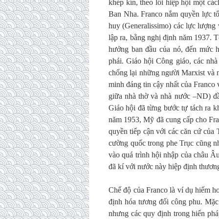
khép kín, theo lối hiệp hội một cá
Ban Nha. Franco nắm quyền lực tối
huy (Generalissimo) các lực lượng 
lập ra, bằng nghị định năm 1937. T
hưởng ban đầu của nó, đến mức hệ
phái. Giáo hội Công giáo, các nhà 
chống lại những người Marxist và 
minh đáng tin cậy nhất của Franco
giữa nhà thờ và nhà nước –ND) đ
Giáo hội đã từng bước tự tách ra 
năm 1953, Mỹ đã cung cấp cho Fran
quyền tiếp cận với các căn cứ của 
cường quốc trong phe Trục cũng nh
vào quá trình hội nhập của châu 
đã kí với nước này hiệp định thương
Chế độ của Franco là ví dụ hiếm hoi
định hóa tương đối công phu. Mặc 
nhưng các quy định trong hiến pháp