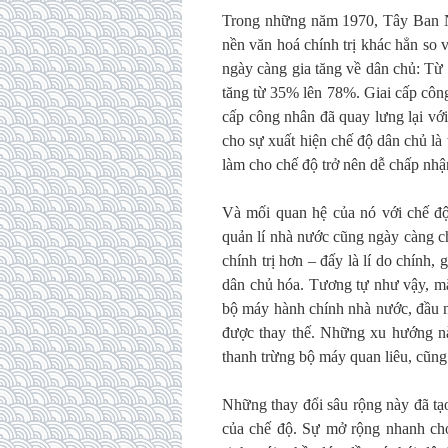
Trong những năm 1970, Tây Ban Nha
nền văn hoá chính trị khác hẳn so 
ngày càng gia tăng về dân chủ: Từ
tăng từ 35% lên 78%. Giai cấp công
cấp công nhân đã quay lưng lại vớ
cho sự xuất hiện chế độ dân chủ là 
làm cho chế độ trở nên dễ chấp nhậ
Và mối quan hệ của nó với chế độ
quản lí nhà nước cũng ngày càng c
chính trị hơn – đấy là lí do chính, 
dân chủ hóa. Tương tự như vậy, mặc
bộ máy hành chính nhà nước, đầu n
được thay thế. Những xu hướng này
thanh trừng bộ máy quan liêu, cũng 
Những thay đổi sâu rộng này đã tạo
của chế độ. Sự mở rộng nhanh chó