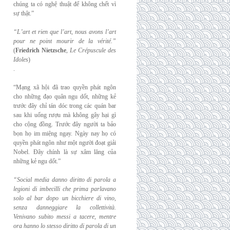
chúng ta có nghệ thuật để không chết vì
sự thật.”
“L’art et rien que l’art, nous avons l’art
pour ne point mourir de la vérité.”
(
Friedrich
Nietzsche
,
Le Crépuscule des
Idoles
)
.
“Mạng xã hội đã trao quyền phát ngôn
cho những đạo quân ngu dốt, những kẻ
trước đây chỉ tán dóc trong các quán bar
sau khi uống rượu mà không gây hại gì
cho cộng đồng. Trước đây người ta bảo
bọn họ im miệng ngay. Ngày nay họ có
quyền phát ngôn như một người đoạt giải
Nobel. Đây chính là sự xâm lăng của
những kẻ ngu dốt.”
“Social media danno diritto di parola a
legioni di imbecilli che prima parlavano
solo al
bar dopo un bicchiere di vino,
senza danneggiare la collettività.
Venivano subito messi a
tacere, mentre
ora hanno lo stesso diritto di parola di un