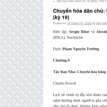
←
Văn học miền Nam 54-75 (645): Thế Uy
Chuyển hóa dân chủ: Đ
(kỳ 19)
Posted on
19 Tháng Tư, 2020
by
Văn Việt
Biên tập:
Sergio Bitar
và
Abrah
(IDEA), Stockholm
Dịch:
Phạm Nguyên Trường
Chương 9
Tây Ban Nha: Chuyển hóa bằng 
Charles Powell
Lịch sử chính trị đầy khó khăn củ
niệm thường được người ta gắn với 
dân chủ ổn định. Nhưng khái niệm n