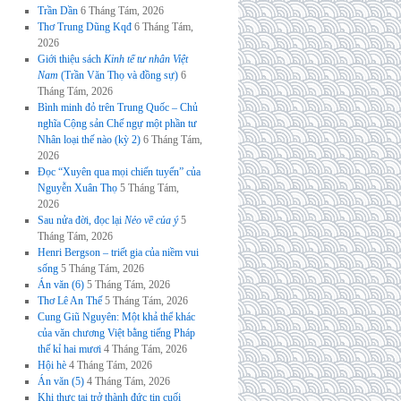
Trần Dần
6 Tháng Tám, 2026
Thơ Trung Dũng Kqđ
6 Tháng Tám,
2026
Giới thiệu sách
Kinh tế tư nhân Việt
Nam
(Trần Văn Thọ và đồng sự)
6
Tháng Tám, 2026
Bình minh đỏ trên Trung Quốc – Chủ
nghĩa Cộng sản Chế ngự một phần tư
Nhân loại thế nào (kỳ 2)
6 Tháng Tám,
2026
Đọc “Xuyên qua mọi chiến tuyến” của
Nguyễn Xuân Thọ
5 Tháng Tám,
2026
Sau nửa đời, đọc lại
Nẻo về của ý
5
Tháng Tám, 2026
Henri Bergson – triết gia của niềm vui
sống
5 Tháng Tám, 2026
Án văn (6)
5 Tháng Tám, 2026
Thơ Lê An Thế
5 Tháng Tám, 2026
Cung Giũ Nguyên: Một khả thể khác
của văn chương Việt bằng tiếng Pháp
thế kỉ hai mươi
4 Tháng Tám, 2026
Hội hè
4 Tháng Tám, 2026
Án văn (5)
4 Tháng Tám, 2026
Khi thực tại trở thành đức tin cuối