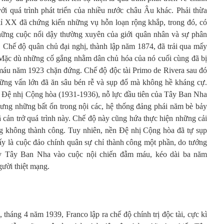
i quá trình phát triển của nhiều nước châu Âu khác. Phải thừa
kỉ XX đã chứng kiến những vụ hỗn loạn rộng khắp, trong đó, có
 những cuộc nổi dậy thường xuyên của giới quân nhân và sự phân
. Chế độ quân chủ đại nghị, thành lập năm 1874, đã trải qua mấy
 Mặc dù những cố gắng nhằm dân chủ hóa của nó cuối cùng đã bị
máu năm 1923 chặn đứng. Chế độ độc tài Primo de Rivera sau đó
 những vấn lớn đã ăn sâu bén rễ và sụp đổ mà không hề kháng cự.
 Đệ nhị Cộng hòa (1931-1936), nỗ lực đầu tiên của Tây Ban Nha
nhưng những bất ổn trong nội các, hệ thống đảng phái năm bè bảy
 cản trở quá trình này. Chế độ này cũng hứa thực hiện những cải
ng không thành công. Tuy nhiên, nền Đệ nhị Cộng hòa đã tự sụp
đấy là cuộc đảo chính quân sự chỉ thành công một phần, do tướng
ẩy Tây Ban Nha vào cuộc nội chiến đẫm máu, kéo dài ba năm
ười thiệt mạng.
 tháng 4 năm 1939, Franco lập ra chế độ chính trị độc tài, cực kì