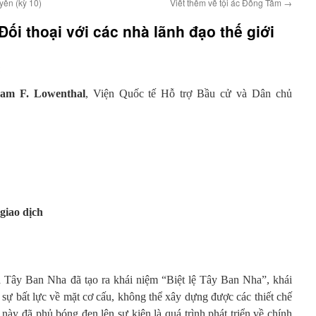
ên (kỳ 10)
Viết thêm về tội ác Đồng Tâm
→
ối thoại với các nhà lãnh đạo thế giới
am F. Lowenthal
, Viện Quốc tế Hỗ trợ Bầu cử và Dân chủ
giao dịch
a Tây Ban Nha đã tạo ra khái niệm “Biệt lệ Tây Ban Nha”, khái
sự bất lực về mặt cơ cấu, không thể xây dựng được các thiết chế
ày đã phủ bóng đen lên sự kiện là quá trình phát triển về chính