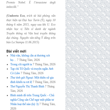
Premio Nobel. È l’invasione
degli
imbecilli.”
(
Umberto Eco
,
trích từ bài phỏng vấn
thực hiện tại Đại học Turin (Ý), ngày 10
tháng 6
năm 2015, ngay sau khi U. Eco
nhận học vị Tiến sĩ danh dự ngành
Truyền thông và
Văn hoá truyền thông
đại chúng. Nguyên văn tiếng Ý đăng trên
báo La Stampa
11.06.2015
)
Bài viết mới
Nhà văn, không cần ai thương xót
họ…
7 Tháng Tám, 2026
Trong cõi người ta
7 Tháng Tám, 2026
Tạp chí Tổ Quốc và truyện ngắn
Anh
Cò Lấm
7 Tháng Tám, 2026
Thư tình gửi Ngoại
: Một thiên sử gia
đình khiến ta rơi lệ
7 Tháng Tám, 2026
Thơ Nguyễn Thị Thanh Bình
7 Tháng
Tám, 2026
Bình minh đỏ trên Trung Quốc – Chủ
nghĩa Cộng sản Chế ngự một phần tư
Nhân loại thế nào (kỳ 3)
7 Tháng Tám,
2026