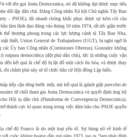
74 với tên gọi Junta Democratica, nó đã không đạt được mục tiêu
ộ phe đối lập dân chủ. Đảng Công nhân Xã hội Chủ nghĩa Tây Ban
Party – PSOE), đã nhanh chóng khắc phục được sự kém cỏi của
bầu làm lãnh đạo đảng vào tháng 10 năm 1974, rất tức giận trước
 thế thượng phong trong các lực lượng cánh tả Tây Ban Nha,
mật thiết, Union General de Trabajadores (UGT), bị nghi ngờ là
g các Ủy ban Công nhân (Comisiones Obreras). Gonzalez không
cú rutpura democrática (đột phá dân chủ), tức là những cuộc vận
 đến kết quả là chế độ bị lật đổ một cách ôn hòa, và được thay
i, rồi chính phủ này sẽ tổ chức bầu cử Hội đồng Lập hiến.
áp tiếp cận từng bước một, mà kết quả là giành giật
parcelas de
zalez từ chối tham gia Junta Democratica và quyết định ủng hộ
 cho Hội tụ dân chủ (Plataforma de Convergencia Democratica),
trở thành cực kì quan trọng trong việc đảm bảo cho PSOE quyền
.
 chế độ Franco là do một loạt yếu tố. Sự bùng nổ về kinh tế
với cuộc khủng hoảng dầu mỏ năm 1973, tạo ra “lạm phát đình