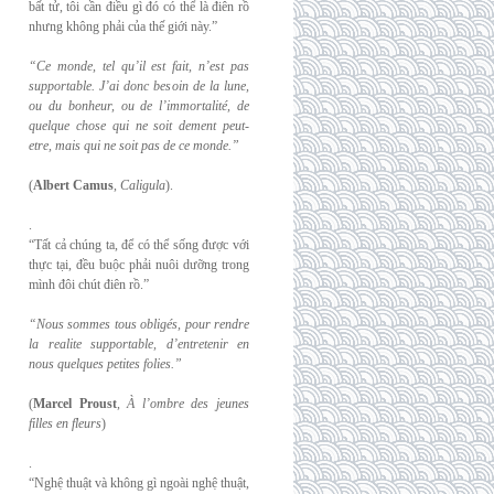
bất tử, tôi cần điều gì đó có thể là điên rồ
nhưng không phải của thế giới này.”
“Ce monde, tel qu’il est fait, n’est pas
supportable. J’ai donc besoin de la lune,
ou du
bonheur, ou de l’immortalité, de
quelque chose qui ne soit dement peut-
etre, mais qui
ne soit pas de ce monde.”
(
Albert Camus
,
Caligula
).
.
“Tất cả chúng ta, để có thể sống được với
thực tại, đều buộc phải nuôi dưỡng trong
mình đôi chút điên rồ.”
“Nous sommes tous obligés, pour rendre
la realite supportable, d’entretenir en
nous
quelques petites folies.”
(
Marcel Proust
,
À l’ombre des jeunes
filles en fleurs
)
.
“Nghệ thuật và không gì ngoài nghệ thuật,