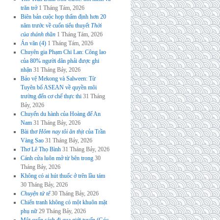
trăn trở
1 Tháng Tám, 2026
Biên bản cuộc họp thẩm định hơn 20
năm trước về cuốn tiểu thuyết
Thời
của thánh thần
1 Tháng Tám, 2026
Án văn (4)
1 Tháng Tám, 2026
Chuyên gia Phạm Chi Lan: Công lao
của 80% người dân phải được ghi
nhận
31 Tháng Bảy, 2026
Bảo vệ Mekong và Salween: Từ
Tuyên bố ASEAN về quyền môi
trường đến cơ chế thực thi
31 Tháng
Bảy, 2026
Chuyến du hành của Hoàng đế An
Nam
31 Tháng Bảy, 2026
Bài thơ
Hôm nay tôi ăn thịt
của Trần
Vàng Sao
31 Tháng Bảy, 2026
Thơ Lê Thọ Bình
31 Tháng Bảy, 2026
Cánh cửa luôn mở từ bên trong
30
Tháng Bảy, 2026
Không có ai hút thuốc ở trên lầu tám
30 Tháng Bảy, 2026
Chuyện tử tế
30 Tháng Bảy, 2026
Chiến tranh không có một khuôn mặt
phụ nữ
29 Tháng Bảy, 2026