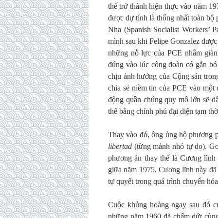
thế trở thành hiện thực vào năm 19
được dự tính là thống nhất toàn b
Nha (Spanish Socialist Workers’ 
mình sau khi Felipe Gonzalez được 
những nỗ lực của PCE nhằm giành
đúng vào lúc công đoàn có gắn bó 
chịu ảnh hưởng của Cộng sản tron
chia sẻ niềm tin của PCE vào một 
động quần chúng quy mô lớn sẽ dẫn
thế bằng chính phủ đại diện tạm thờ
Thay vào đó, ông ủng hộ phương ph
libertad
(từng mảnh nhỏ tự do). Gon
phương án thay thế là Cương lĩnh
giữa năm 1975, Cương lĩnh này đã 
tự quyết trong quá trình chuyển hóa
Cuộc khủng hoảng ngay sau đó của
những năm 1960 đã chấm dứt cùng 