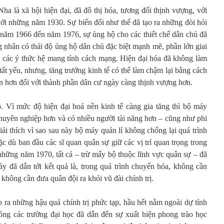
 là xã hội hiện đại, đã đô thị hóa, tương đối thịnh vượng, với
với những năm 1930. Sự biến đổi như thế đã tạo ra những đòi hỏi
 năm 1966 đến năm 1976, sự ủng hộ cho các thiết chế dân chủ đã
 nhân có thái độ ủng hộ dân chủ đặc biệt mạnh mẽ, phần lớn giai
i các ý thức hệ mang tính cách mạng. Hiện đại hóa đã không làm
tất yếu, nhưng, tăng trưởng kinh tế có thể làm chậm lại bằng cách
n hơn đối với thành phần dân cư ngày càng thịnh vượng hơn.
. Vì mức độ hiện đại hoá nền kinh tế càng gia tăng thì bộ máy
huyên nghiệp hơn và có nhiều người tài năng hơn – cũng như phi
giải thích vì sao sau này bộ máy quản lí không chống lại quá trình
 dù ban đầu các sĩ quan quân sự giữ các vị trí quan trọng trong
hững năm 1970, tất cả – trừ mấy bộ thuộc lĩnh vực quân sự – đã
 đã dẫn tới kết quả là, trong quá trình chuyển hóa, không cần
không cần đưa quân đội ra khỏi vũ đài chính trị.
 ra những hậu quả chính trị phức tạp, hầu hết nằm ngoài dự tính
ng các trường đại học đã dẫn đến sự xuất hiện phong trào học