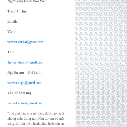
Người phụ trách Văn Việt:
Trịnh Y Thư
Emails:
Văn:
vanviet.van14@gmail.com
Thơ:
tho.vanviet.vd@gmail.com
Nghiên cứu – Phê bình:
vanviet.ncpb@gmail.com
Vấn đề hôm nay:
vanviet.vdhn1@gmail.com
“Thế giới này, như nó đang được tạo ra, là
không chịu đựng nổi. Nên tôi cần có mặt
trăng, tôi cần niềm hạnh phúc hoặc cần sự