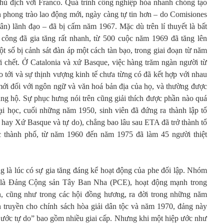
 thù địch với Franco. Quá trình công nghiệp hóa nhanh chóng tạo
ện phong trào lao động mới, ngày càng tự tin hơn – do Comisiones
) lãnh đạo – đã bị cấm năm 1967. Mặc dù trên lí thuyết là bất
 công đã gia tăng rất nhanh, từ 500 cuộc năm 1969 đã tăng lên
 số bị cảnh sát đàn áp một cách tàn bạo, trong giai đoạn từ năm
 chết. Ở Catalonia và xứ Basque, việc hàng trăm ngàn người từ
tới và sự thịnh vượng kinh tế chưa từng có đã kết hợp với nhau
mới đối với ngôn ngữ và văn hoá bản địa của họ, và thường được
ủng hộ. Sự phục hưng nói trên cũng giải thích được phần nào quá
đại học, cuối những năm 1950, sinh viên đã đứng ra thành lập tổ
hay Xứ Basque và tự do), chẳng bao lâu sau ETA đã trở thành tổ
c thành phố, từ năm 1960 đến năm 1975 đã làm 45 người thiệt
là lúc có ​​sự gia tăng đáng kể hoạt động của phe đối lập. Nhóm
ất là Đảng Cộng sản Tây Ban Nha (PCE), hoạt động mạnh trong
n, cũng như trong các hội đồng hương, ra đời trong những năm
truyền cho chính sách hòa giải dân tộc và năm 1970, đảng này
p ước tự do” bao gồm nhiều giai cấp. Nhưng khi một hiệp ước như