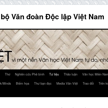
 bộ Văn đoàn Độc lập Việt Nam
Thơ
Nghiên cứu Phê bình
Tư liệu
Thảo luận
Văn học Miền Nam
k/Minds
Biếm họa
Thư bạn đọc
Media Văn Việt
Trao đổi
Trên k