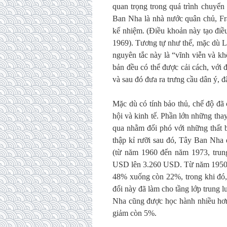
quan trọng trong quá trình chuyển
Ban Nha là nhà nước quân chủ, Fra
kế nhiệm. (Điều khoản này tạo điề
1969). Tương tự như thế, mặc dù L
nguyên tắc này là “vĩnh viễn và khô
bản đều có thể được cải cách, với 
và sau đó đưa ra trưng cầu dân ý, đ
Mặc dù có tính bảo thủ, chế độ đã 
hội và kinh tế. Phần lớn những tha
qua nhằm đối phó với những thất b
thập kỉ rưỡi sau đó, Tây Ban Nha đ
(từ năm 1960 đến năm 1973, trun
USD lên 3.260 USD. Từ năm 1950 đế
48% xuống còn 22%, trong khi đó,
đổi này đã làm cho tầng lớp trung 
Nha cũng được học hành nhiều hơn
giảm còn 5%.