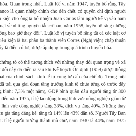
 hóa. Quan trọng nhất, Luật Kế vị năm 1947, tuyên bố rằng Tây
nco là quan nhiếp chính cho đến chết, có quyền chỉ định người
u kiện cho ông ta bổ nhiệm Juan Carlos làm người kế vị vào năm
uật về những nguyên tắc cơ bản, năm 1958, tuyên bố rằng những
ng bao giờ thay đổi”, Luật kế vị tuyên bố rằng tất cả các luật cơ
điều kiện là hai phần ba thành viên Cortes (Nghị viện) chấp thuận
ây là điều có lợi, được áp dụng trong quá trình chuyển hóa.
chứng tỏ có thể tương thích với những thay đổi quan trọng về xã
y đổi này đã diễn ra sau khi Kế hoạch Ổn định (1959) được thông
ại của chính sách kinh tế tự cung tự cấp của chế độ. Trong một
ã trải qua giai đoạn tăng trường kinh tế chưa từng có trước đây
g bình: 7,3% một năm), GDP bình quân đầu người tăng từ 300
n năm 1975, tỉ lệ lao động trong lĩnh vực nông nghiệp giảm từ
 lĩnh vực công nghiệp tăng 38%, dịch vụ tăng 40%. Những thay
lưu gia tăng đáng kể, tăng từ 14% lên 43% dân số. Người Tây Ban
: tỉ lệ người trưởng thành mù chữ, năm 1930 là 44%, năm 1975