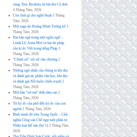
cùng: Đọc Brodsky từ bài thơ
Cô đơn
4 Tháng Tám, 2026
Còn chút gì cho nghệ thuật
3 Tháng
Tám, 2026
Một saga do Hoàng Minh Tường kể
3
Tháng Tám, 2026
Hai bản ngã trong một ngôn ngữ –
Linda Lê, Anna Moï và hai thi pháp
của kí ức Việt trong tiếng Pháp
3
Tháng Tám, 2026
“Chính sử” xét xử văn chương
2
Tháng Tám, 2026
Những ngộ nhận của chúng ta khi đọc
và đánh giá tác phẩm văn học, khi đọc
và đánh giá
Nỗi buồn chiến tranh
2
Tháng Tám, 2026
Một bản “xô-nát” thấu tâm can
2
Tháng Tám, 2026
Từ ký ức của phố đến ký ức của con
người
2 Tháng Tám, 2026
Bình minh đỏ trên Trung Quốc – Chủ
nghĩa Cộng sản Chế ngự một phần tư
Nhân loại thế nào (kỳ 1)
2 Tháng Tám,
2026
Thơ Trần Đình Sơn Cước: nỗi niềm và