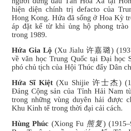
người đứng đầu Tân Hoa Xã tại Hon
hiện diện chính trị defacto của Tru
Hong Kong. Hứa đã sống ở Hoa Kỳ tro
áp đặt kể từ khi ủng hộ phong trà
trong 1989.
Hứa Gia Lộ
(Xu Jialu
许嘉璐) (1937–
về văn học Trung Quốc tại Đại học
phó chủ tịch của Hội Thúc đẩy Dân c
Hứa Sĩ Kiệt
(Xu Shijie
许士杰) (192
Đảng Cộng sản của Tỉnh Hải Nam từ
trong những vùng duyên hải được c
Khu Kinh tế trong thời đại cải cách.
Hùng Phúc
(Xiong Fu
熊复
) (1915–