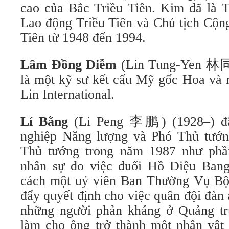
cao của Bắc Triều Tiên. Kim đã là 
Lao động Triều Tiên và Chủ tịch Cộn
Tiên từ 1948 đến 1994.
Lâm Đồng Diễm
(Lin Tung-Yen
林同 
là một kỹ sư kết cấu Mỹ gốc Hoa và n
Lin International.
Lí Bằng
(Li Peng 李鹏) (1928–) đã
nghiệp Năng lượng và Phó Thủ tướng
Thủ tướng trong năm 1987 như phần
nhân sự do việc đuổi Hồ Diệu Bang
cách một uỷ viên Ban Thường Vụ Bộ C
đẩy quyết định cho việc quân đội đàn 
những người phản kháng ở Quảng t
làm cho ông trở thành một nhân vật