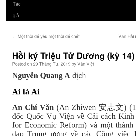
Tác
giả
←
Một thời để yêu một thời để chết
Văn Hải 
Hồi ký Triệu Tử Dương (kỳ 14)
Posted on
29 Tháng Tư, 2019
by
Văn Việt
Nguyễn Quang A
dịch
Ai là Ai
An Chí Văn
(An Zhiwen 安志文) (191
đốc Quốc Vụ Viện về Cải cách Kinh 
for Economic Reform) và một thành
đạo Trung ương về các Công việc K