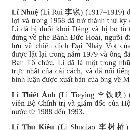
Lí Nhuệ
(Li Rui 李锐) (1917–1919) đ
lợi và trong 1958 đã trở thành thứ k
Lí đã bị đuổi khỏi Đảng và bị bỏ tù
đứng về phe Bành Đức Hoài, người đã
lưu về chiến dịch Đại Nhảy Vọt củ
được lật lại trong năm 1979 và ông đ
Ban Tổ chức. Lí đã là một trong nh
trực nhất của cải cách, và đã nổi tiến
bình luận được xuất bản của ông về M
Lí Thiết Ánh
(Li Tieying 李铁映) (1
viên Bộ Chính trị và giám đốc của H
nước từ 1988 đến 1993.
Lí Thụ Kiều
(Li Shuqiao 李树桥) (