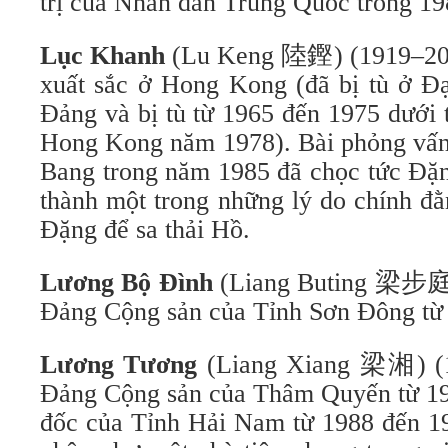
trị của Nhân dân Trung Quốc trong 19
Lục Khanh
(Lu Keng 陸鏗) (1919–2008
xuất sắc ở Hong Kong (đã bị tù ở Đ
Đảng và bị tù từ 1965 đến 1975 dưới 
Hong Kong năm 1978). Bài phỏng vấn
Bang trong năm 1985 đã chọc tức Đặn
thành một trong những lý do chính đằ
Đặng để sa thải Hồ.
Lương Bộ Đình
(Liang Buting
梁步庭) (
Đảng Cộng sản của Tỉnh Sơn Đông từ
Lương Tương
(Liang Xiang
梁湘) (19
Đảng Cộng sản của Thâm Quyến từ 19
đốc của Tỉnh Hải Nam từ 1988 đến 1