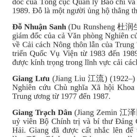
đốc của Tổng cục Quản lý Báo chí và
1989. Đỗ là một người ủng hộ thẳng th
Đỗ Nhuận Sanh
(Du Runsheng 杜润生) 
giám đốc của cả Văn phòng Nghiên c
về Cải cách Nông thôn lẫn của Trung
triển Quốc Vụ Viện từ 1983 đến 1989
được kính trọng trong lĩnh vực cải các
Giang Lưu
(Jiang Liu 江流) (1922–) đ
Nghiên cứu Chủ nghĩa Xã hội Khoa 
Trung ương từ 1977 đến 1987.
Giang Trạch Dân
(Jiang Zemin 江泽民
uỷ viên Bộ Chính trị và bí thư Đảng
Hải. Giang đã được cất nhắc lên để