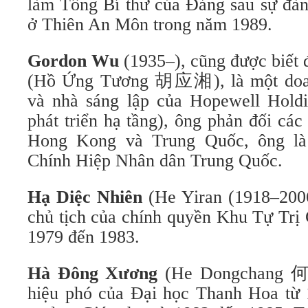
làm Tổng Bí thư của Đảng sau sự đàn
ở Thiên An Môn trong năm 1989.
Gordon Wu
(1935–), cũng được biết
(Hồ Ứng Tương 胡应湘), là một doa
và nhà sáng lập của Hopewell Holdi
phát triển hạ tầng), ông phản đối cá
Hong Kong và Trung Quốc, ông là
Chính Hiệp Nhân dân Trung Quốc.
Hạ Diệc Nhiên
(He Yiran (1918–20
chủ tịch của chính quyền Khu Tự Trị
1979 đến 1983.
Hà Đông Xương
(He Dongchang 何
hiệu phó của Đại học Thanh Hoa từ