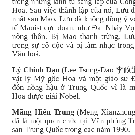
trong những lãnh tụ sáng lập của Cộ
Hoa. Sau việc thành lập của nó, Lưu 
nhất sau Mao. Lưu đã không đồng ý vớ
tế Maoist cực đoan, như Đại Nhảy Vọ
nông thôn. Bị Mao thanh trừng, Lư
trong sự cô độc và bị làm nhục tron
Văn hoá.
Lý Chính Đạo
(Lee Tsung-Dao 李政道)
vật lý Mỹ gốc Hoa và một giáo sư Đ
đón nồng hậu ở Trung Quốc vì là mộ
Hoa được giải Nobel.
Mãng Hiến Trung
(Meng Xianzhon
đã là một quan chức tại Văn phòng 
sản Trung Quốc trong các năm 1990.