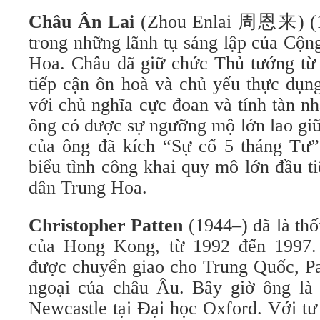
Châu Ân Lai
(Zhou Enlai 周恩来) (1
trong những lãnh tụ sáng lập của Cộ
Hoa. Châu đã giữ chức Thủ tướng từ
tiếp cận ôn hoà và chủ yếu thực dụn
với chủ nghĩa cực đoan và tính tàn n
ông có được sự ngưỡng mộ lớn lao giữ
của ông đã kích “Sự cố 5 tháng Tư
biểu tình công khai quy mô lớn đầu t
dân Trung Hoa.
Christopher Patten
(1944–) đã là th
của Hong Kong, từ 1992 đến 1997
được chuyển giao cho Trung Quốc, Pat
ngoại của châu Âu. Bây giờ ông là
Newcastle tại Đại học Oxford. Với t