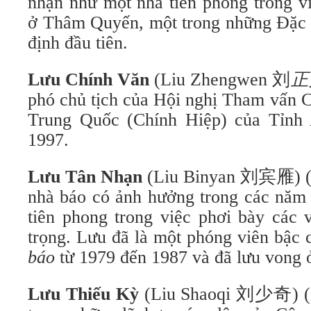
nhận như một nhà tiên phong trong vi
ở Thâm Quyến, một trong những Đặc 
định đầu tiên.
Lưu Chính Văn
(Liu Zhengwen 刘
正
phó chủ tịch của Hội nghị Tham vấn C
Trung Quốc (Chính Hiệp) của Tỉnh
1997.
Lưu Tân Nhạn
(Liu Binyan 刘宾雁) (1
nhà báo có ảnh hưởng trong các năm 
tiên phong trong việc phơi bày các 
trọng. Lưu đã là một phóng viên bậc 
báo
từ 1979 đến 1987 và đã lưu vong 
Lưu Thiếu Kỳ
(Liu Shaoqi
刘少奇) (18