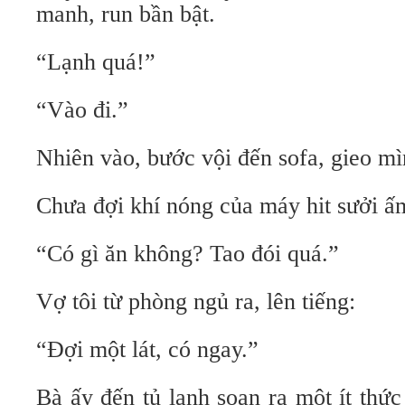
manh, run bần bật.
“Lạnh quá!”
“Vào đi.”
Nhiên vào, bước vội đến sofa, gieo m
Chưa đợi khí nóng của máy hit sưởi ấm
“Có gì ăn không? Tao đói quá.”
Vợ tôi từ phòng ngủ ra, lên tiếng:
“Đợi một lát, có ngay.”
Bà ấy đến tủ lạnh soạn ra một ít thứ