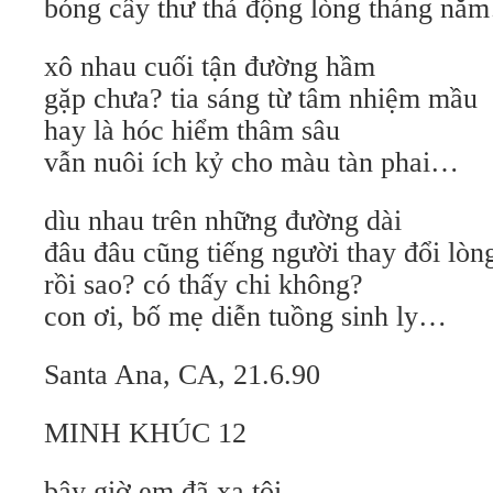
bóng cây thư thả động lòng tháng nă
xô nhau cuối tận đường hầm
gặp chưa? tia sáng từ tâm nhiệm mầu
hay là hóc hiểm thâm sâu
vẫn nuôi ích kỷ cho màu tàn phai…
dìu nhau trên những đường dài
đâu đâu cũng tiếng người thay đổi lòn
rồi sao? có thấy chi không?
con ơi, bố mẹ diễn tuồng sinh ly…
Santa Ana, CA, 21.6.90
MINH KHÚC 12
bây giờ em đã xa tôi