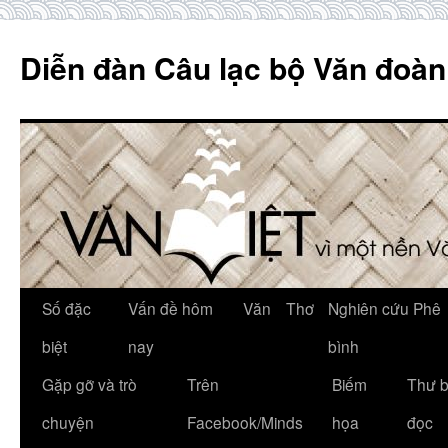
Skip
to
Diễn đàn Câu lạc bộ Văn đoàn
content
Số đặc
Vấn đề hôm
Văn
Thơ
Nghiên cứu Phê
biệt
nay
bình
Gặp gỡ và trò
Trên
Biếm
Thư 
chuyện
Facebook/Minds
họa
đọc