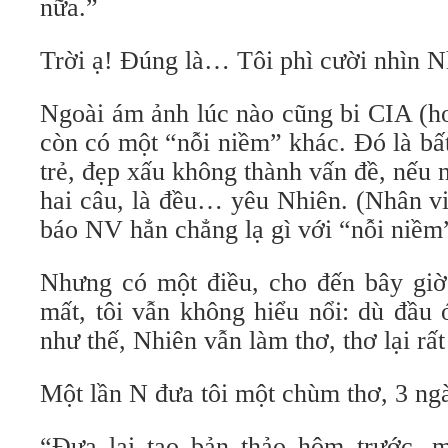
nữa.”
Trời ạ! Đúng là… Tôi phì cười nhìn N
Ngoài ám ảnh lúc nào cũng bi CIA (h
còn có một “nỗi niềm” khác. Đó là bấ
trẻ, đẹp xấu không thành vấn đề, nếu 
hai câu, là đều… yêu Nhiên. (Nhân vi
báo NV hẳn chẳng lạ gì với “nỗi niềm
Nhưng có một điều, cho đến bây gi
mất, tôi vẫn không hiểu nổi: dù đầu
như thế, Nhiên vẫn làm thơ, thơ lại rất 
Một lần N đưa tôi một chùm thơ, 3 ngà
“Đưa lại tao bản thảo hôm trước, 