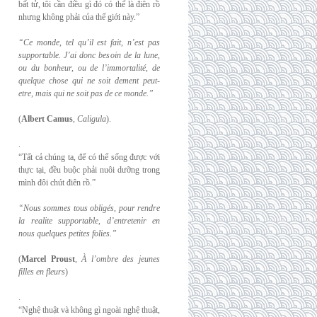
bất tử, tôi cần điều gì đó có thể là điên rồ
nhưng không phải của thế giới này.”
“Ce monde, tel qu’il est fait, n’est pas
supportable. J’ai donc besoin de la lune,
ou du
bonheur, ou de l’immortalité, de
quelque chose qui ne soit dement peut-
etre, mais qui
ne soit pas de ce monde.”
(
Albert Camus
,
Caligula
).
.
“Tất cả chúng ta, để có thể sống được với
thực tại, đều buộc phải nuôi dưỡng trong
mình đôi chút điên rồ.”
“Nous sommes tous obligés, pour rendre
la realite supportable, d’entretenir en
nous
quelques petites folies.”
(
Marcel Proust
,
À l’ombre des jeunes
filles en fleurs
)
.
“Nghệ thuật và không gì ngoài nghệ thuật,