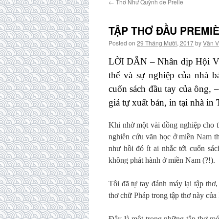
←
Thơ Như Quỳnh de Prelle
TẬP THƠ ĐẦU PREMIÈ
Posted on
29 Tháng Mười, 2017
by
Văn V
LỜI DẪN – Nhân dịp Hội VH
thế và sự nghiệp của nhà 
cuốn sách đầu tay của ôn
giả tự xuất bản, in tại nhà i
Khi nhờ một vài đồng nghiệp cho t
nghiên cứu văn học ở miền Nam thờ
như hồi đó ít ai nhắc tới cuốn sá
không phát hành ở miền Nam (?!).
Tôi đã tự tay đánh máy lại tập th
thơ chữ Pháp trong tập thơ này củ
Đây là một trong những tập thơ mớ