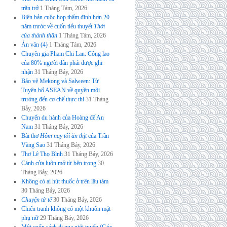
trăn trở
1 Tháng Tám, 2026
Biên bản cuộc họp thẩm định hơn 20
năm trước về cuốn tiểu thuyết
Thời
của thánh thần
1 Tháng Tám, 2026
Án văn (4)
1 Tháng Tám, 2026
Chuyên gia Phạm Chi Lan: Công lao
của 80% người dân phải được ghi
nhận
31 Tháng Bảy, 2026
Bảo vệ Mekong và Salween: Từ
Tuyên bố ASEAN về quyền môi
trường đến cơ chế thực thi
31 Tháng
Bảy, 2026
Chuyến du hành của Hoàng đế An
Nam
31 Tháng Bảy, 2026
Bài thơ
Hôm nay tôi ăn thịt
của Trần
Vàng Sao
31 Tháng Bảy, 2026
Thơ Lê Thọ Bình
31 Tháng Bảy, 2026
Cánh cửa luôn mở từ bên trong
30
Tháng Bảy, 2026
Không có ai hút thuốc ở trên lầu tám
30 Tháng Bảy, 2026
Chuyện tử tế
30 Tháng Bảy, 2026
Chiến tranh không có một khuôn mặt
phụ nữ
29 Tháng Bảy, 2026