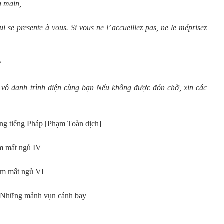
a main,
i se presente à vous. Si vous ne l’ accueillez pas, ne le méprisez
t
 vô danh trình diện cùng bạn Nếu không được đón chờ, xin các
tiếng Pháp [Phạm Toàn dịch]
êm mất ngủ IV
đêm mất ngủ VI
e / Những mảnh vụn cánh bay