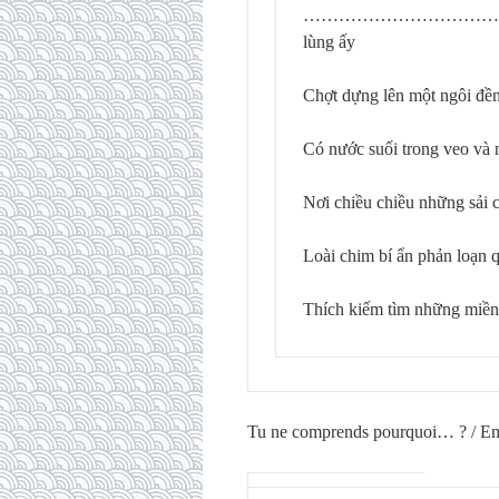
……………………………………………
lùng ấy
Chợt dựng lên một ngôi đền
Có nước suối trong veo và
Nơi chiều chiều những sải 
Loài chim bí ẩn phản loạn 
Thích kiếm tìm những miền 
Tu ne comprends pourquoi… ? / E