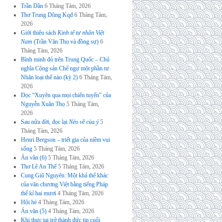
Trần Dần
6 Tháng Tám, 2026
Thơ Trung Dũng Kqđ
6 Tháng Tám,
2026
Giới thiệu sách
Kinh tế tư nhân Việt
Nam
(Trần Văn Thọ và đồng sự)
6
Tháng Tám, 2026
Bình minh đỏ trên Trung Quốc – Chủ
nghĩa Cộng sản Chế ngự một phần tư
Nhân loại thế nào (kỳ 2)
6 Tháng Tám,
2026
Đọc “Xuyên qua mọi chiến tuyến” của
Nguyễn Xuân Thọ
5 Tháng Tám,
2026
Sau nửa đời, đọc lại
Nẻo về của ý
5
Tháng Tám, 2026
Henri Bergson – triết gia của niềm vui
sống
5 Tháng Tám, 2026
Án văn (6)
5 Tháng Tám, 2026
Thơ Lê An Thế
5 Tháng Tám, 2026
Cung Giũ Nguyên: Một khả thể khác
của văn chương Việt bằng tiếng Pháp
thế kỉ hai mươi
4 Tháng Tám, 2026
Hội hè
4 Tháng Tám, 2026
Án văn (5)
4 Tháng Tám, 2026
Khi thực tại trở thành đức tin cuối