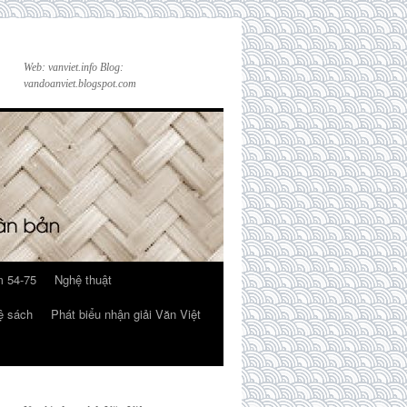
Web: vanviet.info Blog:
vandoanviet.blogspot.com
 54-75
Nghệ thuật
ệ sách
Phát biểu nhận giải Văn Việt