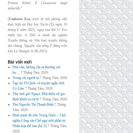
Premio Nobel. È l’invasione
degli
imbecilli.”
(
Umberto Eco
,
trích từ bài phỏng vấn
thực hiện tại Đại học Turin (Ý), ngày 10
tháng 6
năm 2015, ngay sau khi U. Eco
nhận học vị Tiến sĩ danh dự ngành
Truyền thông và
Văn hoá truyền thông
đại chúng. Nguyên văn tiếng Ý đăng trên
báo La Stampa
11.06.2015
)
Bài viết mới
Nhà văn, không cần ai thương xót
họ…
7 Tháng Tám, 2026
Trong cõi người ta
7 Tháng Tám, 2026
Tạp chí Tổ Quốc và truyện ngắn
Anh
Cò Lấm
7 Tháng Tám, 2026
Thư tình gửi Ngoại
: Một thiên sử gia
đình khiến ta rơi lệ
7 Tháng Tám, 2026
Thơ Nguyễn Thị Thanh Bình
7 Tháng
Tám, 2026
Bình minh đỏ trên Trung Quốc – Chủ
nghĩa Cộng sản Chế ngự một phần tư
Nhân loại thế nào (kỳ 3)
7 Tháng Tám,
2026