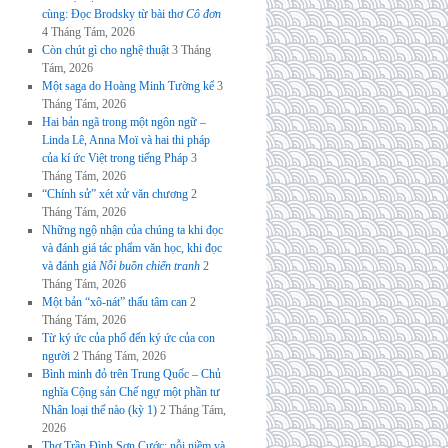
cùng: Đọc Brodsky từ bài thơ
Cô đơn
4 Tháng Tám, 2026
Còn chút gì cho nghệ thuật
3 Tháng
Tám, 2026
Một saga do Hoàng Minh Tường kể
3
Tháng Tám, 2026
Hai bản ngã trong một ngôn ngữ –
Linda Lê, Anna Moï và hai thi pháp
của kí ức Việt trong tiếng Pháp
3
Tháng Tám, 2026
“Chính sử” xét xử văn chương
2
Tháng Tám, 2026
Những ngộ nhận của chúng ta khi đọc
và đánh giá tác phẩm văn học, khi đọc
và đánh giá
Nỗi buồn chiến tranh
2
Tháng Tám, 2026
Một bản “xô-nát” thấu tâm can
2
Tháng Tám, 2026
Từ ký ức của phố đến ký ức của con
người
2 Tháng Tám, 2026
Bình minh đỏ trên Trung Quốc – Chủ
nghĩa Cộng sản Chế ngự một phần tư
Nhân loại thế nào (kỳ 1)
2 Tháng Tám,
2026
Thơ Trần Đình Sơn Cước: nỗi niềm và