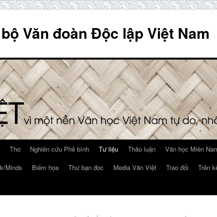
 bộ Văn đoàn Độc lập Việt Nam
Thơ
Nghiên cứu Phê bình
Tư liệu
Thảo luận
Văn học Miền Nam
k/Minds
Biếm họa
Thư bạn đọc
Media Văn Việt
Trao đổi
Trên k