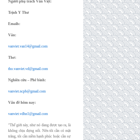
Người phụ trách Văn Việt:
Trịnh Y Thư
Emails:
Văn:
vanviet.van14@gmail.com
Thơ:
tho.vanviet.vd@gmail.com
Nghiên cứu – Phê bình:
vanviet.ncpb@gmail.com
Vấn đề hôm nay:
vanviet.vdhn1@gmail.com
“Thế giới này, như nó đang được tạo ra, là
không chịu đựng nổi. Nên tôi cần có mặt
trăng, tôi cần niềm hạnh phúc hoặc cần sự