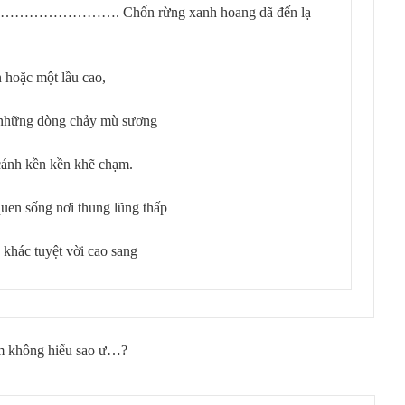
……. Chốn rừng xanh hoang dã đến lạ
 hoặc một lầu cao,
 những dòng chảy mù sương
cánh kền kền khẽ chạm.
quen sống nơi thung lũng thấp
khác tuyệt vời cao sang
m không hiểu sao ư…?