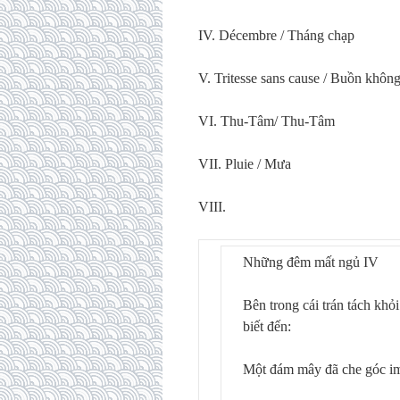
IV. Décembre / Tháng chạp
V. Tritesse sans cause / Buồn khôn
VI. Thu-Tâm/ Thu-Tâm
VII. Pluie / Mưa
VIII.
Những đêm mất ngủ IV
Bên trong cái trán tách khỏi
biết đến:
Một đám mây đã che góc im