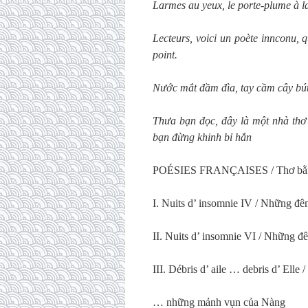
Larmes au yeux, le porte-plume à l
Lecteurs, voici un poète innconu, qu
point.
Nước mắt đầm đìa, tay cầm cây bú
Thưa bạn đọc, đây là một nhà thơ
bạn đừng khinh bỉ hắn
POÉSIES FRANÇAISES / Thơ bằng 
I. Nuits d’ insomnie IV / Những đ
II. Nuits d’ insomnie VI / Những 
III. Débris d’ aile … debris d’ Ell
… những mảnh vụn của Nàng