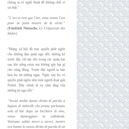
chúng ta có nghệ thuật để không chết vì
sự thật.”
“L’art et rien que l’art, nous avons l’art
pour ne point mourir de la vérité.”
(
Friedrich
Nietzsche
,
Le Crépuscule des
Idoles
)
.
“Mạng xã hội đã trao quyền phát ngôn
cho những đạo quân ngu dốt, những kẻ
trước đây chỉ tán dóc trong các quán bar
sau khi uống rượu mà không gây hại gì
cho cộng đồng. Trước đây người ta bảo
bọn họ im miệng ngay. Ngày nay họ có
quyền phát ngôn như một người đoạt giải
Nobel. Đây chính là sự xâm lăng của
những kẻ ngu dốt.”
“Social media danno diritto di parola a
legioni di imbecilli che prima parlavano
solo al
bar dopo un bicchiere di vino,
senza danneggiare la collettività.
Venivano subito messi a
tacere, mentre
ora hanno lo stesso diritto di parola di un