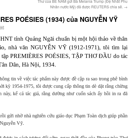
Thư của BÉ NẤM gửi Bà Melania Trump (Đệ Nhất Phu
Nhân nước Mỹ) đã được REUTERS chia sẻ.
→
RES POÉSIES (1934) của NGUYỄN VỸ
iệt
NT tỉnh Quảng Ngãi chuẩn bị một hội thảo về thân
báo, nhà văn NGUYỄN VỸ (1912-1971), tôi tìm lại
g, – tập PREMIÈRES POÉSIES, TẬP THƠ ĐẦU do tác
n Tân Dân, Hà Nội, 1934.
hông tin về việc tác phẩm này được đề cập ra sao trong phê bình
i kỳ 1954-1975, tôi được cung cấp thông tin dè dặt rằng chừng
ch này, kể cả tác giả, rằng dường như cuốn sách ấy hồi in ra đã
ơ, rồi gửi nhờ nhà nghiên cứu giáo dục Phạm Toàn dịch giúp phần
a Nguyễn Vỹ.
i được in sách tương đối sớm, ngay thời đầu của Phong trào Thơ