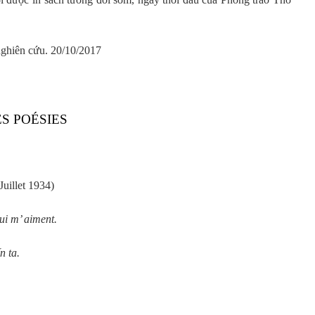
 nghiên cứu. 20/10/2017
S POÉSIES
uillet 1934)
ui m’ aiment.
n ta.