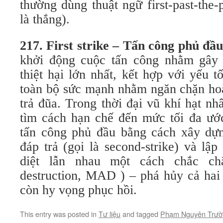
thường dùng thuật ngữ first-past-the-
là thắng).
217. First strike – Tấn công phủ đầu
khởi động cuộc tấn công nhằm gây 
thiệt hại lớn nhất, kết hợp với yếu 
toàn bộ sức mạnh nhằm ngăn chặn hoà
trả đũa. Trong thời đại vũ khí hạt nh
tìm cách hạn chế đến mức tối đa ư
tấn công phủ đầu bằng cách xây dự
đáp trả (gọi là second-strike) và lập
diệt lẫn nhau một cách chắc chắ
destruction, MAD ) – phá hủy cả ha
còn hy vọng phục hồi.
This entry was posted in
Tư liệu
and tagged
Phạm Nguyên Trườ