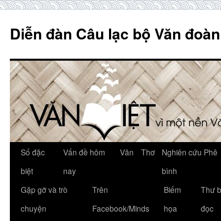
Skip
to
Diễn đàn Câu lạc bộ Văn đoàn
content
Số đặc
Vấn đề hôm
Văn
Thơ
Nghiên cứu Phê
biệt
nay
bình
Gặp gỡ và trò
Trên
Biếm
Thư 
chuyện
Facebook/Minds
họa
đọc