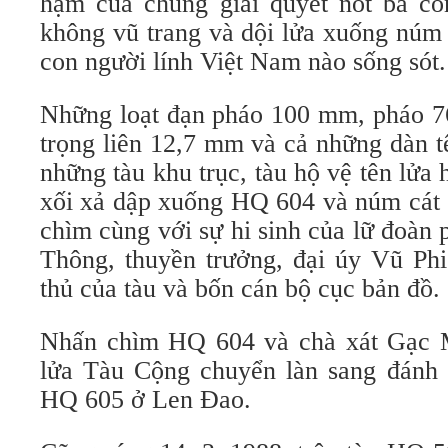
hạm của chúng giải quyết nốt ba con
không vũ trang và dội lửa xuống núm
con người lính Việt Nam nào sống sót.
Những loạt đạn pháo 100 mm, pháo 
trọng liên 12,7 mm và cả những dàn t
những tàu khu trục, tàu hộ vệ tên lửa
xối xả dập xuống HQ 604 và núm cá
chìm cùng với sự hi sinh của lữ đoàn 
Thông, thuyền trưởng, đại úy Vũ Phi
thủ của tàu và bốn cán bộ cục bản đồ.
Nhấn chìm HQ 604 và chà xát Gạc M
lửa Tàu Cộng chuyển làn sang đánh
HQ 605 ở Len Đao.