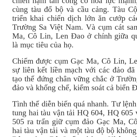
chiến hạm tấn công có hỏa lực mạnh,
cùng tàu đổ bộ và cầu cảng. Tàu C
triển khai chiến dịch lớn ăn cướp c
Trường Sa Việt Nam. Và cụm cát san
Ma, Cô Lin, Len Đao ở chính giữa q
là mục tiêu của họ.
Chiếm được cụm Gạc Ma, Cô Lin, Le
sự liên kết liền mạch với các đảo đã
tạo thế đứng chân vững chắc ở Trườn
đảo và khống chế, kiểm soát cả biển Đ
Tình thế diễn biến quá nhanh. Tư lện
tung hai tàu vận tải HQ 604, HQ 605 
505 ra trấn giữ cụm đảo Gạc Ma, C
hai tàu vận tải và một tàu độ bộ không