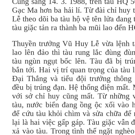
Cũng sáng 14. 3. 1988, trên tàu HQ 
Gạc Ma hơn ba hải lí. Từ đài chỉ huy
Lễ theo dõi ba tàu hộ vệ tên lửa đang 
tàu giặc tản ra thành ba mũi lao đến 
Thuyền trưởng Vũ Huy Lễ vừa lệnh tà
lao lên đảo thì tàu rung lắc đùng đù
tàu ngùn ngụt bốc lên. Tàu đã bị trú
bắn tới. Hai vị trí quan trọng của tà
Đại Thắng và tiểu đội trưởng thôn
đều bị trúng đạn. Hệ thống điện mất. 
với sở chỉ huy cũng mất. Từ những v
tàu, nước biển đang ồng ộc xối vào 
để cứu tàu khỏi chìm và sửa chữa để 
lại là hai việc gấp gáp. Tàu giặc vẫn 
xả vào tàu. Trong tình thế ngặt nghè