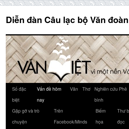
Skip
to
Diễn đàn Câu lạc bộ Văn đoàn
content
Số đặc
Vấn đề hôm
Văn
Thơ
Nghiên cứu Phê
biệt
nay
bình
Gặp gỡ và trò
Trên
Biếm
Thư 
chuyện
Facebook/Minds
họa
đọc