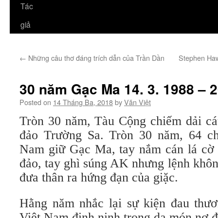
Tác
giả
←
Những câu thơ đáng trích dẫn của Trần Dần
Stephen Haw
30 năm Gạc Ma 14. 3. 1988 – 
Posted on
14 Tháng Ba, 2018
by
Văn Việt
Tròn 30 năm, Tàu Cộng chiếm dải cá
đảo Trường Sa. Tròn 30 năm, 64 ch
Nam giữ Gạc Ma, tay nắm cán lá cờ 
đảo, tay ghì súng AK nhưng lệnh khôn
đưa thân ra hứng đạn của giặc.
Hằng năm nhắc lại sự kiện đau thư
Việt Nam đinh ninh trong dạ món nợ đ