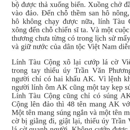
bộ được thả xuống biển. Xuồng chở đ
vào đảo. Đến chỗ thềm san hô nông
hô không chạy được nữa, lính Tàu 
xông đến chỗ chiến sĩ ta. Và một cuộc
thương chưa từng có trong lịch sử m
và giữ nước của dân tộc Việt Nam diễn
Lính Tàu Cộng xô lại cướp lá cờ V
trong tay thiếu úy Trần Văn Phươn
người chỉ có hai khấu AK. Vì lệnh k
người lính ôm AK cũng một tay kẹp sú
Lính Tàu Cộng cũng chỉ có súng AK
Cộng lên đảo thì 48 tên mang AK vớ
Một tên mang súng ngắn và một tên m
cờ bị giằng đi, giật lại, thiếu úy Trầ
lá cờ quanh người. Không cướp được l