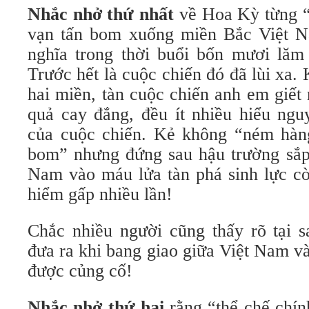
Nhắc nhở thứ nhất
về Hoa Kỳ từng “
vạn tấn bom xuống miền Bắc Việt 
nghĩa trong thời buổi bốn mươi lăm
Trước hết là cuộc chiến đó đã lùi xa. 
hai miền, tàn cuộc chiến anh em giết
quả cay đắng, đều ít nhiều hiểu ngu
của cuộc chiến. Kẻ không “ném hàn
bom” nhưng đứng sau hậu trường sắp
Nam vào máu lửa tàn phá sinh lực c
hiểm gấp nhiều lần!
Chắc nhiều người cũng thấy rõ tại s
đưa ra khi bang giao giữa Việt Nam v
được củng cố!
Nhắc nhở thứ hai
rằng “thể chế chính