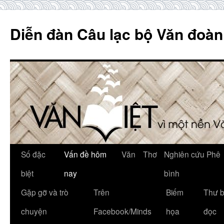
Skip
to
Diễn đàn Câu lạc bộ Văn đoàn
content
Số đặc
Vấn đề hôm
Văn
Thơ
Nghiên cứu Phê
biệt
nay
bình
Gặp gỡ và trò
Trên
Biếm
Thư 
chuyện
Facebook/Minds
họa
đọc