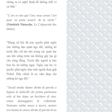
chúng ta có nghệ thuật để không chết vì
sự thật.”
“L’art et rien que l’art, nous avons l’art
pour ne point mourir de la vérité.”
(
Friedrich
Nietzsche
,
Le Crépuscule des
Idoles
)
.
“Mạng xã hội đã trao quyền phát ngôn
cho những đạo quân ngu dốt, những kẻ
trước đây chỉ tán dóc trong các quán bar
sau khi uống rượu mà không gây hại gì
cho cộng đồng. Trước đây người ta bảo
bọn họ im miệng ngay. Ngày nay họ có
quyền phát ngôn như một người đoạt giải
Nobel. Đây chính là sự xâm lăng của
những kẻ ngu dốt.”
“Social media danno diritto di parola a
legioni di imbecilli che prima parlavano
solo al
bar dopo un bicchiere di vino,
senza danneggiare la collettività.
Venivano subito messi a
tacere, mentre
ora hanno lo stesso diritto di parola di un