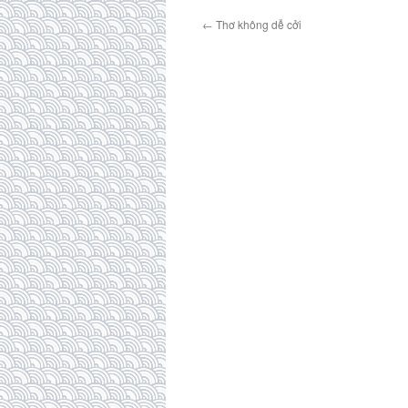
←
Thơ không dễ cởi