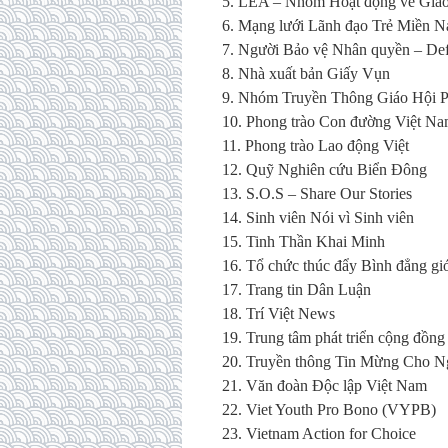
5. LEA – Nhóm Hoạt động về Giáo
6. Mạng lưới Lãnh đạo Trẻ Miền 
7. Người Bảo vệ Nhân quyền – Def
8. Nhà xuất bản Giấy Vụn
9. Nhóm Truyền Thông Giáo Hội 
10. Phong trào Con đường Việt N
11. Phong trào Lao động Việt
12. Quỹ Nghiên cứu Biển Đông
13. S.O.S – Share Our Stories
14. Sinh viên Nói vì Sinh viên
15. Tinh Thần Khai Minh
16. Tổ chức thúc đẩy Bình đẳng 
17. Trang tin Dân Luận
18. Trí Việt News
19. Trung tâm phát triển cộng đồ
20. Truyền thông Tin Mừng Cho 
21. Văn đoàn Độc lập Việt Nam
22. Viet Youth Pro Bono (VYPB)
23. Vietnam Action for Choice