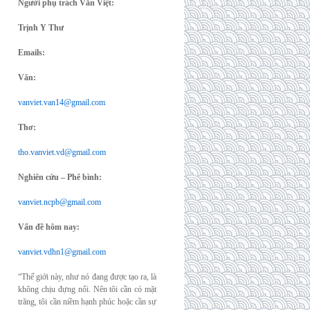
Người phụ trách Văn Việt:
Trịnh Y Thư
Emails:
Văn:
vanviet.van14@gmail.com
Thơ:
tho.vanviet.vd@gmail.com
Nghiên cứu – Phê bình:
vanviet.ncpb@gmail.com
Vấn đề hôm nay:
vanviet.vdhn1@gmail.com
“Thế giới này, như nó đang được tạo ra, là
không chịu đựng nổi. Nên tôi cần có mặt
trăng, tôi cần niềm hạnh phúc hoặc cần sự