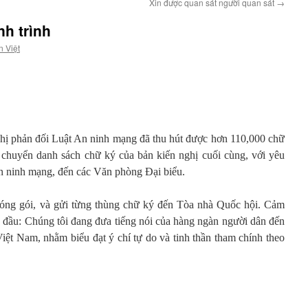
Xin được quan sát người quan sát
→
h trình
n Việt
nghị phản đối Luật An ninh mạng đã thu hút được hơn 110,000 chữ
huyển danh sách chữ ký của bản kiến nghị cuối cùng, với yêu
n ninh mạng, đến các Văn phòng Đại biểu.
 đóng gói, và gửi từng thùng chữ ký đến Tòa nhà Quốc hội. Cảm
đầu: Chúng tôi đang đưa tiếng nói của hàng ngàn người dân đến
Việt Nam, nhằm biểu đạt ý chí tự do và tinh thần tham chính theo