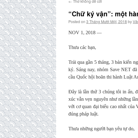
←
Thơ không dễ cởi
“Chữ ký vận”: một hàn
Posted on
3 Tháng Mười Một, 2018
by
Vă
NOV 1, 2018 —
Thưa các bạn,
Trải qua gần 5 tháng, 3 bản kiến 
ký. Sáng nay, nhóm Save NET đã c
cầu Quốc hội hoãn thi hành Luật A
Đây là lần thứ 3 chúng tôi in ấn,
xúc vẫn vẹn nguyên như những lần 
với cơ quan đại biểu cao nhất của 
đúng pháp luật.
Thưa những người bạn yêu tự do,