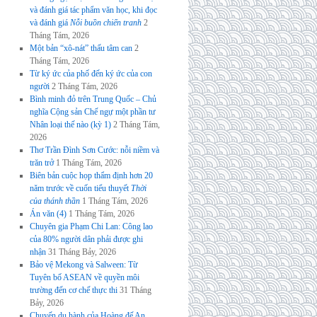
và đánh giá tác phẩm văn học, khi đọc
và đánh giá
Nỗi buồn chiến tranh
2
Tháng Tám, 2026
Một bản “xô-nát” thấu tâm can
2
Tháng Tám, 2026
Từ ký ức của phố đến ký ức của con
người
2 Tháng Tám, 2026
Bình minh đỏ trên Trung Quốc – Chủ
nghĩa Cộng sản Chế ngự một phần tư
Nhân loại thế nào (kỳ 1)
2 Tháng Tám,
2026
Thơ Trần Đình Sơn Cước: nỗi niềm và
trăn trở
1 Tháng Tám, 2026
Biên bản cuộc họp thẩm định hơn 20
năm trước về cuốn tiểu thuyết
Thời
của thánh thần
1 Tháng Tám, 2026
Án văn (4)
1 Tháng Tám, 2026
Chuyên gia Phạm Chi Lan: Công lao
của 80% người dân phải được ghi
nhận
31 Tháng Bảy, 2026
Bảo vệ Mekong và Salween: Từ
Tuyên bố ASEAN về quyền môi
trường đến cơ chế thực thi
31 Tháng
Bảy, 2026
Chuyến du hành của Hoàng đế An