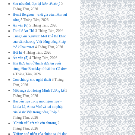
Sau nửa đời, đọc lại
Nẻo về của ý
5
Tháng Tám, 2026
Henri Bergson – triết gia của niềm vui
sống
5 Tháng Tám, 2026
Án văn (6)
5 Tháng Tám, 2026
Thơ Lê An Thế
5 Tháng Tám, 2026
Cung Giũ Nguyên: Một khả thể khác
của văn chương Việt bằng tiếng Pháp
thế kỉ hai mươi
4 Tháng Tám, 2026
Hội hè
4 Tháng Tám, 2026
Án văn (5)
4 Tháng Tám, 2026
Khi thực tại trở thành đức tin cuối
cùng: Đọc Brodsky từ bài thơ
Cô đơn
4 Tháng Tám, 2026
Còn chút gì cho nghệ thuật
3 Tháng
Tám, 2026
Một saga do Hoàng Minh Tường kể
3
Tháng Tám, 2026
Hai bản ngã trong một ngôn ngữ –
Linda Lê, Anna Moï và hai thi pháp
của kí ức Việt trong tiếng Pháp
3
Tháng Tám, 2026
“Chính sử” xét xử văn chương
2
Tháng Tám, 2026
Những ngộ nhận của chúng ta khi đọc