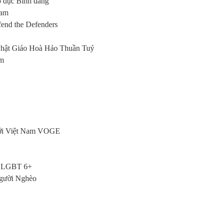
 dục Bình đẳng
Nam
end the Defenders
Phật Giáo Hoà Hảo Thuần Tuý
am
giới Việt Nam VOGE
ng LGBT 6+
Người Nghèo