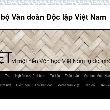
 bộ Văn đoàn Độc lập Việt Nam
Thơ
Nghiên cứu Phê bình
Tư liệu
Thảo luận
Văn học Miền Nam
k/Minds
Biếm họa
Thư bạn đọc
Media Văn Việt
Trao đổi
Trên k