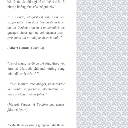
bất tử, tôi cần điều gì đó có thể là điên rồ
nhưng không phải của thế giới này.”
“Ce monde, tel qu’il est fait, n’est pas
supportable. J’ai donc besoin de la lune,
ou du
bonheur, ou de l’immortalité, de
quelque chose qui ne soit dement peut-
etre, mais qui
ne soit pas de ce monde.”
(
Albert Camus
,
Caligula
).
.
“Tất cả chúng ta, để có thể sống được với
thực tại, đều buộc phải nuôi dưỡng trong
mình đôi chút điên rồ.”
“Nous sommes tous obligés, pour rendre
la realite supportable, d’entretenir en
nous
quelques petites folies.”
(
Marcel Proust
,
À l’ombre des jeunes
filles en fleurs
)
.
“Nghệ thuật và không gì ngoài nghệ thuật,