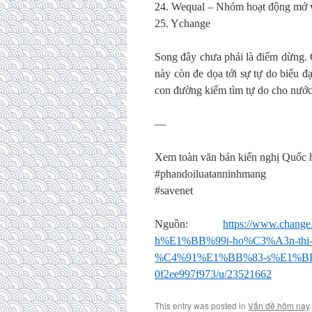
24. Wequal – Nhóm hoạt động mở v
25. Ychange
Song đây chưa phải là điểm dừng. 
này còn đe dọa tới sự tự do biểu đ
con đường kiếm tìm tự do cho nước
—
Xem toàn văn bản kiến nghị Quốc 
#phandoiluatanninhmang
#savenet
Nguồn:
https://www.cha
h%E1%BB%99i-ho%C3%A3n-thi
%C4%91%E1%BB%83-s%E1%BB%A
0f2ee997f973/u/23521662
This entry was posted in
Vấn đề hôm nay