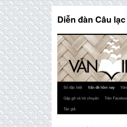
Skip
to
Diễn đàn Câu lạc
content
Số đặc biệt
Vấn đề hôm nay
Văn
Gặp gỡ và trò chuyện
Trên Faceboo
Tác giả