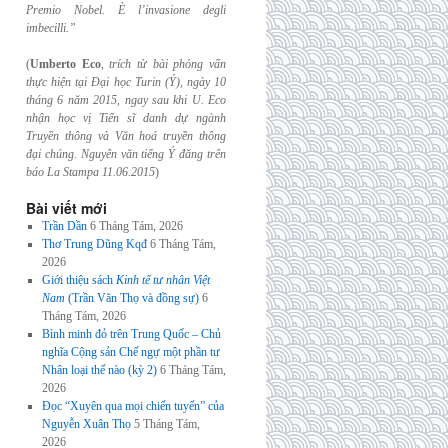
Premio Nobel. È l’invasione
degli
imbecilli.”
(
Umberto Eco
,
trích từ bài phỏng vấn
thực hiện tại Đại học Turin (Ý), ngày 10
tháng 6
năm 2015, ngay sau khi U. Eco
nhận học vị Tiến sĩ danh dự ngành
Truyền thông và
Văn hoá truyền thông
đại chúng. Nguyên văn tiếng Ý đăng trên
báo La Stampa
11.06.2015
)
Bài viết mới
Trần Dần
6 Tháng Tám, 2026
Thơ Trung Dũng Kqđ
6 Tháng Tám,
2026
Giới thiệu sách
Kinh tế tư nhân Việt
Nam
(Trần Văn Thọ và đồng sự)
6
Tháng Tám, 2026
Bình minh đỏ trên Trung Quốc – Chủ
nghĩa Cộng sản Chế ngự một phần tư
Nhân loại thế nào (kỳ 2)
6 Tháng Tám,
2026
Đọc “Xuyên qua mọi chiến tuyến” của
Nguyễn Xuân Thọ
5 Tháng Tám,
2026