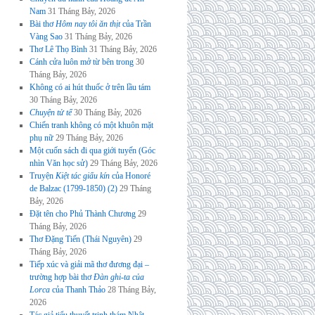
Nam
31 Tháng Bảy, 2026
Bài thơ
Hôm nay tôi ăn thịt
của Trần
Vàng Sao
31 Tháng Bảy, 2026
Thơ Lê Thọ Bình
31 Tháng Bảy, 2026
Cánh cửa luôn mở từ bên trong
30
Tháng Bảy, 2026
Không có ai hút thuốc ở trên lầu tám
30 Tháng Bảy, 2026
Chuyện tử tế
30 Tháng Bảy, 2026
Chiến tranh không có một khuôn mặt
phụ nữ
29 Tháng Bảy, 2026
Một cuốn sách đi qua giới tuyến (Góc
nhìn Văn học sử)
29 Tháng Bảy, 2026
Truyện
Kiệt tác giấu kín
của Honoré
de Balzac (1799-1850) (2)
29 Tháng
Bảy, 2026
Đặt tên cho Phủ Thành Chương
29
Tháng Bảy, 2026
Thơ Đặng Tiến (Thái Nguyên)
29
Tháng Bảy, 2026
Tiếp xúc và giải mã thơ đương đại –
trường hợp bài thơ
Đàn ghi-ta của
Lorca
của Thanh Thảo
28 Tháng Bảy,
2026