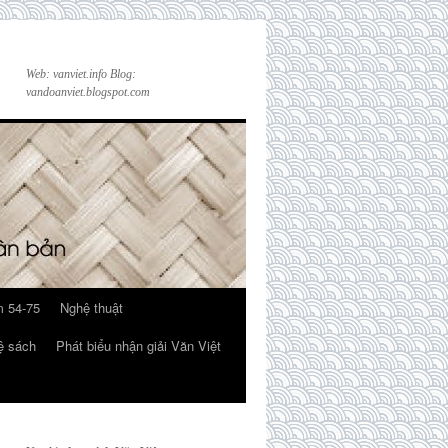
Web: vanviet.info Blog:
vandoanviet.blogspot.com
 54-75
Nghệ thuật
ệ sách
Phát biểu nhận giải Văn Việt