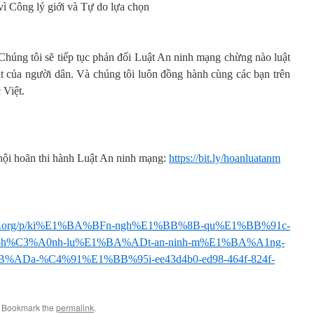
ì Công lý giới và Tự do lựa chọn
Chúng tôi sẽ tiếp tục phản đối Luật An ninh mạng chừng nào luật
ạt của người dân. Và chúng tôi luôn đồng hành cùng các bạn trên
 Việt.
hội hoãn thi hành Luật An ninh mạng:
https://bit.ly/hoanluatanm
nge.org/p/ki%E1%BA%BFn-ngh%E1%BB%8B-qu%E1%BB%91c-
-h%C3%A0nh-lu%E1%BA%ADt-an-ninh-m%E1%BA%A1ng-
Da-%C4%91%E1%BB%95i-ee43d4b0-ed98-464f-824f-
. Bookmark the
permalink
.