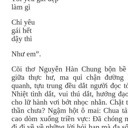
làm gì
Chỉ yêu
gái hết
dậy thì
Như em”.
Cõi thơ Nguyễn Hàn Chung bộn bề 
giữa thực hư, ma quỉ chận đường
quanh, tựu trung đều dắt người đọc t
Nhiệt tình dắt, vui thú dắt, hướng đạ
cho lữ hành vơi bớt nhọc nhằn. Chặt t
thần chưa? Ngậm hột ô mai: Chua tả
cao dòm xuống triền vực: Đã chóng m
đi đi về về những lời hỏi han mà đa số