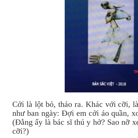
Cởi là lột bỏ, tháo ra. Khác với cỡi, l
như ban ngày: Đợi em cởi áo quần, xo
(Đằng ấy là bác sĩ thú y hở? Sao nỡ 
cỡi?)