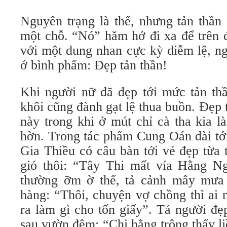
Nguyên trạng là thế, nhưng tản thần
một chỗ. “Nó” hăm hở đi xa để trên 
với một dung nhan cực kỳ diễm lệ, ng
ớ bình phẩm: Đẹp tản thần!
Khi người nữ đã đẹp tới mức tản thầ
khôi cũng đành gạt lệ thua buồn. Đẹp
này trong khi ở mút chỉ cà tha kia 
hờn. Trong tác phẩm Cung Oán dài tớ
Gia Thiều có câu bàn tới vẻ đẹp từa 
gió thôi: “Tây Thi mất vía Hằng Ng
thường ỡm ờ thế, tả cảnh mây mưa 
hàng: “Thôi, chuyện vợ chồng thì ai 
ra làm gì cho tốn giấy”. Tả người đẹ
sau vườn đêm: “Chị hằng trông thấy l