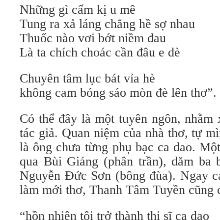
Những gì cấm kị u mê
Tung ra xả láng chẳng hề sợ nhau
Thuốc nào vơi bớt niềm đau
Là ta chích choác cần đâu e dè
Chuyên tâm lục bát vỉa hè
không cam bóng sáo mòn đè lên thơ”.
Có thể đây là một tuyên ngôn, nhằm 
tác giả. Quan niệm của nhà thơ, tự m
là ông chưa từng phụ bạc ca dao. Một
qua Bùi Giáng (phân trần), dăm ba b
Nguyễn Đức Sơn (bông đùa). Ngay cả
làm mới thơ, Thanh Tâm Tuyền cũng c
“hồn nhiên tôi trở thành thi sĩ ca dao