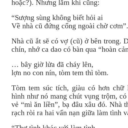
hoặc?). Nhưng lắm khi cũng:
“Sượng sùng không biết hỏi ai
Về nhà cũ đứng cổng ngoài chờ cơm”
Nhà cũ ắt sẽ có vợ (cũ) ở bên trong.
chín, nhớ ca dao có bàn qua “hoàn cả
… bây giờ lửa đã cháy lên,
lợn no con nín, tòm tem thì tòm.
Tòm tem súc tích, giàu có hơn chữ 
hình như nó mang chút vụng trộm, có 
vẻ “mì ăn liền”, bạ đâu xâu đó. Nhà t
rạch ròi ra hai vấn nạn giữa làm tình v
“Thơ tình khác với làm tình