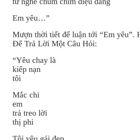
từ nghe chúm chím điệu đàng
Em yêu…”
Mượn thời tiết để luận tới “Em yêu”.
Để Trả Lời Một Câu Hỏi:
“Yêu chay là
kiếp nạn
tôi
Mắc chi
em
trả treo lời
thị phi
Tôi yêu gái đẹp