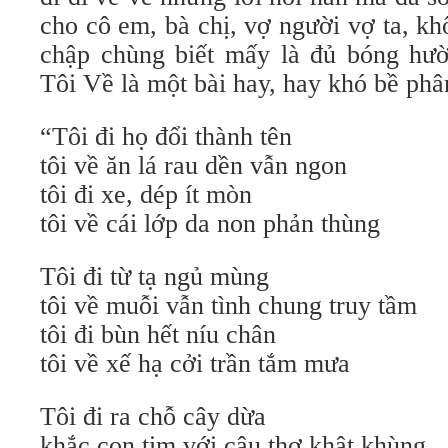
cho cô em, bà chị, vợ người vợ ta, k
chập chùng biết mấy là đủ bóng hư
Tôi Về là một bài hay, hay khó bề phân
“Tôi đi họ đổi thành tên
tôi về ăn lá rau dền vẫn ngon
tôi đi xe, dép ít mòn
tôi về cái lớp da non phản thùng
Tôi đi từ tạ ngủ mùng
tôi về muỗi vẫn tình chung truy tầm
tôi đi bùn hết níu chân
tôi về xế hạ cởi trần tắm mưa
Tôi đi ra chỗ cây dừa
khắc con tim với câu thơ khật khùng