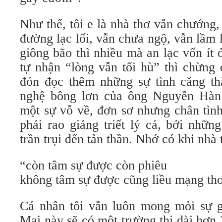
Như thế, tôi e là nhà thơ vẫn chướng
đường lạc lối, vẫn chưa ngộ, vẫn lầm l
giông bão thì nhiều mà an lạc vốn ít
tự nhận “lòng vẫn tối hù” thì chừng
đón đọc thêm những sự tình căng th
nghệ bông lơn của ông Nguyễn Hàn
một sự vỗ về, đơn sơ nhưng chân tình
phải rao giảng triết lý cả, bởi nhữ
trần trụi đến tản thần. Nhớ có khi nhà 
“còn tâm sự được còn phiêu
không tâm sự được cũng liều mạng th
Cá nhân tôi vẫn luôn mong mỏi sự gi
Mai này sẽ có một trường thi dài hơn