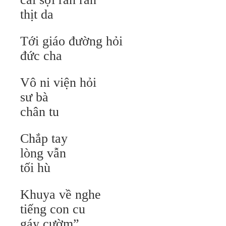
thịt da
Tới giáo đường hỏi
đức cha
Vô ni viện hỏi
sư bà
chân tu
Chắp tay
lòng vẫn
tối hù
Khuya về nghe
tiếng con cu
gáy cườm”.