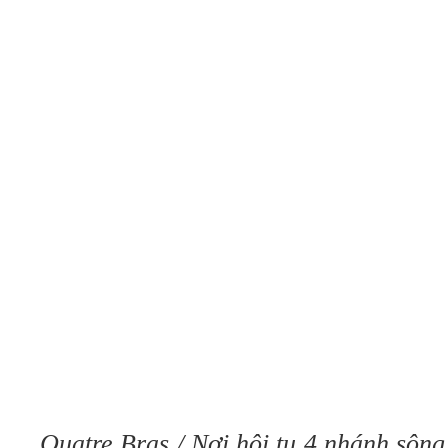
Quatre Bras / Nơi hội tụ 4 nhánh sôn