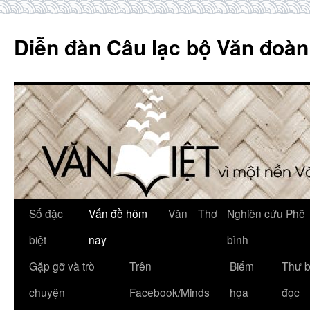
Skip
to
Diễn đàn Câu lạc bộ Văn đoàn
content
Số đặc
Vấn đề hôm
Văn
Thơ
Nghiên cứu Phê
biệt
nay
bình
Gặp gỡ và trò
Trên
Biếm
Thư 
chuyện
Facebook/Minds
họa
đọc