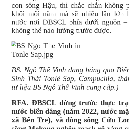
con sông Hậu, thì chắc chắn không p
khối mỗi năm mà sẽ nhiều lần lớn 
nước nơi ĐBSCL phía dưới nguồn – 
không thể nào lường trước được.
BS. Ngô Thế Vinh đang băng qua Biển
Sinh Thái Tonlé Sap, Campuchia, th
tư liệu BS Ngô Thế Vinh cung cấp.)
RFA. ĐBSCL đứng trước thực trạn
nước biển dâng (năm 2022, nước mặn
xã Bến Tre), và dòng sông Cửu Lo
sông Mekong nghẽn mạch rõ ràng cà