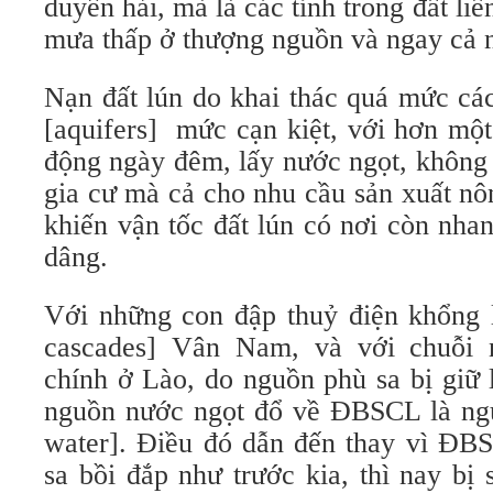
duyên hải, mà là các tỉnh trong đất liề
mưa thấp ở thượng nguồn và ngay c
Nạn đất lún do khai thác quá mức cá
[aquifers] mức cạn kiệt, với hơn một
động ngày đêm, lấy nước ngọt, không 
gia cư mà cả cho nhu cầu sản xuất nô
khiến vận tốc đất lún có nơi còn nh
dâng.
Với những con đập thuỷ điện khổng
cascades] Vân Nam, và với chuỗi
chính ở Lào, do nguồn phù sa bị giữ 
nguồn nước ngọt đổ về ĐBSCL là ng
water]. Điều đó dẫn đến thay vì ĐBS
sa bồi đắp như trước kia, thì nay bị 