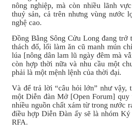
nông nghiệp, mà còn nhiều lãnh vực
thuỷ sản, cả trên nhưng vùng nước l
nghệ cao.
Đồng Bằng Sông Cửu Long đang trở t
thách đố, lối làm ăn cũ manh mún chỉ
lúa [nông dân lam lũ ngày đêm mà vẫ
còn hợp thời nữa và nhu cầu một chu
phải là một mệnh lệnh của thời đại
.
Và để trả lời “câu hỏi lớn” như vậy, 
một Diễn đàn Mở [Open Forum] quy tụ
nhiều nguồn chất xám từ trong nước ra
điều hợp Diễn Đàn ấy sẽ là nhóm Ký 
RFA.