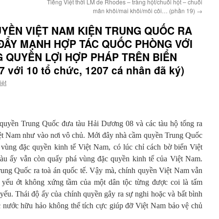
Tiếng Việt thời LM de Rhodes – tràng hột/chuỗi hột – chuỗi
mân khôi/mai khôi/môi côi… (phần 19)
→
UYỀN VIỆT NAM KIỆN TRUNG QUỐC RA
 ĐẨY MẠNH HỢP TÁC QUỐC PHÒNG VỚI
 QUYỀN LỢI HỢP PHÁP TRÊN BIỂN
 với 10 tổ chức, 1207 cá nhân đã ký)
iệt
quyền Trung Quốc đưa tàu Hải Dương 08 và các tàu hộ tống ra
iệt Nam như vào nơi vô chủ. Mới đây nhà cầm quyền Trung Quốc
vùng đặc quyền kinh tế Việt Nam, có lúc chỉ cách bờ biển Việt
u ấy vẫn còn quấy phá vùng đặc quyền kinh tế của Việt Nam.
 Trung Quốc ra toà án quốc tế. Vậy mà, chính quyền Việt Nam vẫn
 yếu ớt không xứng tầm của một dân tộc từng được coi là tấm
yếu. Thái độ ấy của chính quyền gây ra sự nghi hoặc và bất bình
ác nước hữu hảo không thể tích cực giúp đỡ Việt Nam bảo vệ chủ