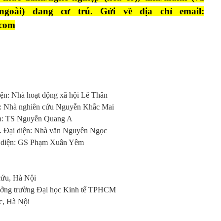
goài) đang cư trú. Gửi về địa chỉ email:
.com
iện: Nhà hoạt động xã hội Lê Thân
: Nhà nghiên cứu Nguyễn Khắc Mai
iện: TS Nguyễn Quang A
. Đại diện: Nhà văn Nguyên Ngọc
ại diện: GS Phạm Xuân Yêm
cứu, Hà Nội
rưởng trường Đại học Kinh tế TPHCM
c, Hà Nội