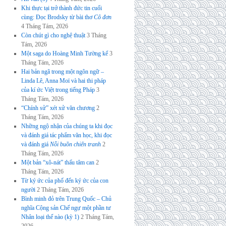
Khi thực tại trở thành đức tin cuối
cùng: Đọc Brodsky từ bài thơ
Cô đơn
4 Tháng Tám, 2026
Còn chút gì cho nghệ thuật
3 Tháng
Tám, 2026
Một saga do Hoàng Minh Tường kể
3
Tháng Tám, 2026
Hai bản ngã trong một ngôn ngữ –
Linda Lê, Anna Moï và hai thi pháp
của kí ức Việt trong tiếng Pháp
3
Tháng Tám, 2026
“Chính sử” xét xử văn chương
2
Tháng Tám, 2026
Những ngộ nhận của chúng ta khi đọc
và đánh giá tác phẩm văn học, khi đọc
và đánh giá
Nỗi buồn chiến tranh
2
Tháng Tám, 2026
Một bản “xô-nát” thấu tâm can
2
Tháng Tám, 2026
Từ ký ức của phố đến ký ức của con
người
2 Tháng Tám, 2026
Bình minh đỏ trên Trung Quốc – Chủ
nghĩa Cộng sản Chế ngự một phần tư
Nhân loại thế nào (kỳ 1)
2 Tháng Tám,