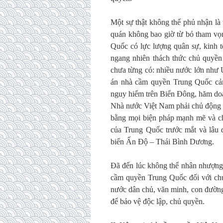
Một sự thật không thể phủ nhận là
quán không bao giờ từ bỏ tham vọ
Quốc có lực lượng quân sự, kinh t
ngang nhiên thách thức chủ quyền
chưa từng có: nhiều nước lớn như
án nhà cầm quyền Trung Quốc cản 
nguy hiểm trên Biển Đông, hăm doạ
Nhà nước Việt Nam phải chủ động b
bằng mọi biện pháp mạnh mẽ và ch
của Trung Quốc trước mắt và lâu d
biển Ấn Độ – Thái Bình Dương.
Đã đến lúc không thể nhân nhượng
cầm quyền Trung Quốc đối với chủ
nước dân chủ, văn minh, con đường
để bảo vệ độc lập, chủ quyền.