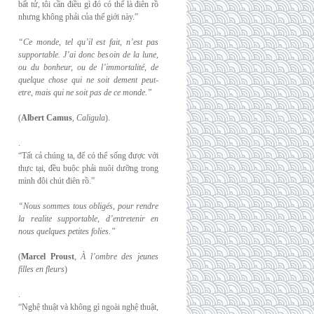
bất tử, tôi cần điều gì đó có thể là điên rồ
nhưng không phải của thế giới này.”
“Ce monde, tel qu’il est fait, n’est pas
supportable. J’ai donc besoin de la lune,
ou du
bonheur, ou de l’immortalité, de
quelque chose qui ne soit dement peut-
etre, mais qui
ne soit pas de ce monde.”
(
Albert Camus
,
Caligula
).
.
“Tất cả chúng ta, để có thể sống được với
thực tại, đều buộc phải nuôi dưỡng trong
mình đôi chút điên rồ.”
“Nous sommes tous obligés, pour rendre
la realite supportable, d’entretenir en
nous
quelques petites folies.”
(
Marcel Proust
,
À l’ombre des jeunes
filles en fleurs
)
.
“Nghệ thuật và không gì ngoài nghệ thuật,