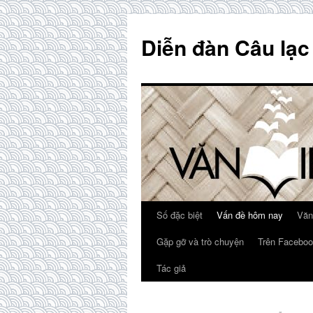
Skip
to
Diễn đàn Câu lạc
content
Số đặc biệt
Vấn đề hôm nay
Văn
Gặp gỡ và trò chuyện
Trên Faceboo
Tác giả