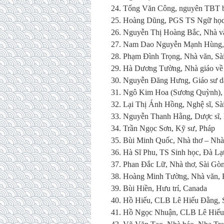
24. Tống Văn Công, nguyên TBT 
25. Hoàng Dũng, PGS TS Ngữ họ
26. Nguyễn Thị Hoàng Bắc, Nhà vă
27. Nam Dao Nguyễn Mạnh Hùng, 
28. Phạm Đình Trọng, Nhà văn, Sà
29. Hà Dương Tường, Nhà giáo về
30. Nguyễn Đăng Hưng, Giáo sư da
31. Ngô Kim Hoa (Sương Quỳnh), 
32. Lại Thị Ánh Hồng, Nghệ sĩ, Sà
33. Nguyễn Thanh Hằng, Dược sĩ,
34. Trần Ngọc Sơn, Kỹ sư, Pháp
35. Bùi Minh Quốc, Nhà thơ – Nhà
36. Hà Sĩ Phu, TS Sinh học, Đà Lạ
37. Phan Đắc Lữ, Nhà thơ, Sài Gò
38. Hoàng Minh Tường, Nhà văn, 
39. Bùi Hiền, Hưu trí, Canada
40. Hồ Hiếu, CLB Lê Hiếu Đằng, 
41. Hồ Ngọc Nhuận, CLB Lê Hiếu