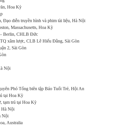
ang
văn, Hoa Kỳ
áp
, Đạo diễn truyền hình và phim tài liệu, Hà Nội
oston, Massachusetts, Hoa Kỳ
 – Berlin, CHLB Đức
 TQ xâm lược, CLB Lê Hiếu Đằng, Sài Gòn
uận 2, Sài Gòn
 Gòn
Hà Nội
uyên Phó Tổng biên tập Báo Tuổi Trẻ, Hội An
ú tại Hoa Kỳ
 tạm trú tại Hoa Kỳ
 Hà Nội
à Nội
a, Australia