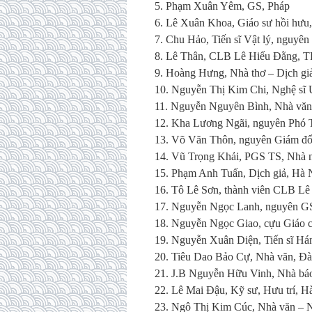
5. Phạm Xuân Yêm, GS, Pháp
6. Lê Xuân Khoa, Giáo sư hồi hưu
7. Chu Hảo, Tiến sĩ Vật lý, nguy
8. Lê Thân, CLB Lê Hiếu Đằng,
9. Hoàng Hưng, Nhà thơ – Dịch gi
10. Nguyễn Thị Kim Chi, Nghệ sĩ 
11. Nguyễn Nguyên Bình, Nhà văn 
12. Kha Lương Ngãi, nguyên Phó 
13. Võ Văn Thôn, nguyên Giám 
14. Vũ Trọng Khải, PGS TS, Nhà 
15. Phạm Anh Tuấn, Dịch giả, Hà 
16. Tô Lê Sơn, thành viên CLB Lê
17. Nguyễn Ngọc Lanh, nguyên GS
18. Nguyễn Ngọc Giao, cựu Giáo c
19. Nguyễn Xuân Diện, Tiến sĩ H
20. Tiêu Dao Bảo Cự, Nhà văn, Đà
21. J.B Nguyễn Hữu Vinh, Nhà báo
22. Lê Mai Đậu, Kỹ sư, Hưu trí, H
23. Ngô Thị Kim Cúc, Nhà văn – 