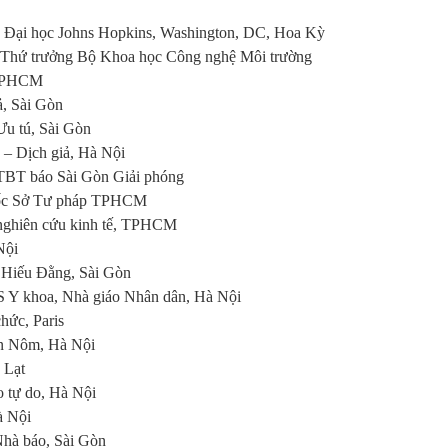
, Đại học Johns Hopkins, Washington, DC, Hoa Kỳ
ên Thứ trưởng Bộ Khoa học Công nghệ Môi trường
 TPHCM
ả, Sài Gòn
Ưu tú, Sài Gòn
– Dịch giả, Hà Nội
TBT báo Sài Gòn Giải phóng
đốc Sở Tư pháp TPHCM
nghiên cứu kinh tế, TPHCM
Nội
 Hiếu Đằng, Sài Gòn
 Y khoa, Nhà giáo Nhân dân, Hà Nội
hức, Paris
án Nôm, Hà Nội
 Lạt
 tự do, Hà Nội
à Nội
Nhà báo, Sài Gòn