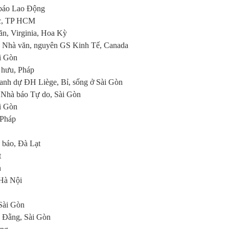
báo Lao Động
c, TP HCM
n, Virginia, Hoa Kỳ
Nhà văn, nguyên GS Kinh Tế, Canada
i Gòn
 hưu, Pháp
nh dự ĐH Liège, Bỉ, sống ở Sài Gòn
Nhà báo Tự do, Sài Gòn
i Gòn
 Pháp
 báo, Đà Lạt
t
n
Hà Nội
Sài Gòn
 Đằng, Sài Gòn