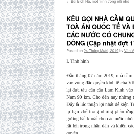
←
Bùi Bích Hà, một mình trong nỗi nhớ
KÊU GỌI NHÀ CẦM Q
TOÀ ÁN QUỐC TẾ VÀ
CÁC NƯỚC CÓ CHUNG
ĐÔNG (Cập nhật đợt 17
Posted on
24 Tháng Mười, 2019
by
Văn V
I. Tình hình
Đầu tháng 07 năm 2019, nhà cầm 
vào vùng đặc quyền kinh tế của V
lại đưa tàu cần cẩu Lam Kinh vào 
Nam 90 km. Cho đến nay những tà
Đây là lúc thuận lợi nhất để kiện
tự hạn chế trong những phản ứng
gương bất khuất cho các nước nhỏ 
rất lớn trong nhân dân và khiến c
quyền.