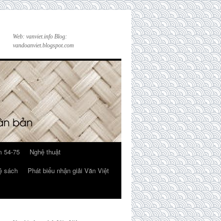
Web: vanviet.info Blog:
vandoanviet.blogspot.com
 54-75
Nghệ thuật
ệ sách
Phát biểu nhận giải Văn Việt