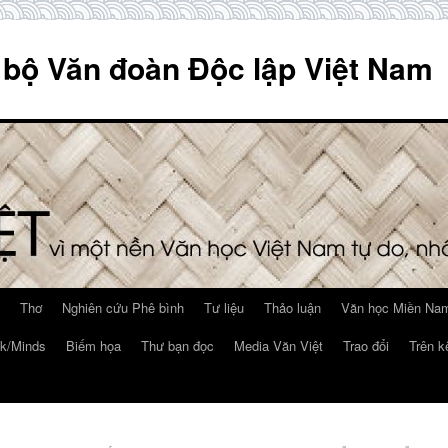
 bộ Văn đoàn Độc lập Việt Nam
Thơ
Nghiên cứu Phê bình
Tư liệu
Thảo luận
Văn học Miền Nam
k/Minds
Biếm họa
Thư bạn đọc
Media Văn Việt
Trao đổi
Trên k