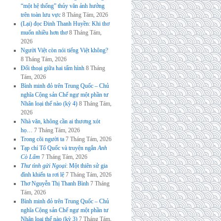
“một hệ thống” thủy văn ảnh hưởng
trên toàn lưu vực
8 Tháng Tám, 2026
(Lại) đọc Đinh Thanh Huyền: Khi thơ
muốn nhiều hơn thơ
8 Tháng Tám,
2026
Người Việt còn nói tiếng Việt không?
8 Tháng Tám, 2026
Đối thoại giữa hai tấm hình
8 Tháng
Tám, 2026
Bình minh đỏ trên Trung Quốc – Chủ
nghĩa Cộng sản Chế ngự một phần tư
Nhân loại thế nào (kỳ 4)
8 Tháng Tám,
2026
Nhà văn, không cần ai thương xót
họ…
7 Tháng Tám, 2026
Trong cõi người ta
7 Tháng Tám, 2026
Tạp chí Tổ Quốc và truyện ngắn
Anh
Cò Lấm
7 Tháng Tám, 2026
Thư tình gửi Ngoại
: Một thiên sử gia
đình khiến ta rơi lệ
7 Tháng Tám, 2026
Thơ Nguyễn Thị Thanh Bình
7 Tháng
Tám, 2026
Bình minh đỏ trên Trung Quốc – Chủ
nghĩa Cộng sản Chế ngự một phần tư
Nhân loại thế nào (kỳ 3)
7 Tháng Tám,