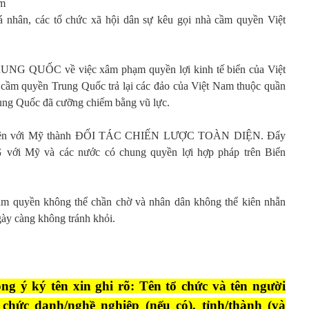
am
cá nhân, các tổ chức xã hội dân sự kêu gọi nhà cầm quyền Việt
QUỐC về việc xâm phạm quyền lợi kinh tế biển của Việt
cầm quyền Trung Quốc trả lại các đảo của Việt Nam thuộc quần
ng Quốc đã cưỡng chiếm bằng vũ lực.
àn diện với Mỹ thành ĐỐI TÁC CHIẾN LƯỢC TOÀN DIỆN. Đẩy
Mỹ và các nước có chung quyền lợi hợp pháp trên Biển
ầm quyền không thể chần chờ và nhân dân không thể kiên nhẫn
gày càng không tránh khỏi.
ng ý ký tên xin ghi rõ: Tên tổ chức và tên người
chức danh/nghề nghiệp (nếu có), tỉnh/thành (và