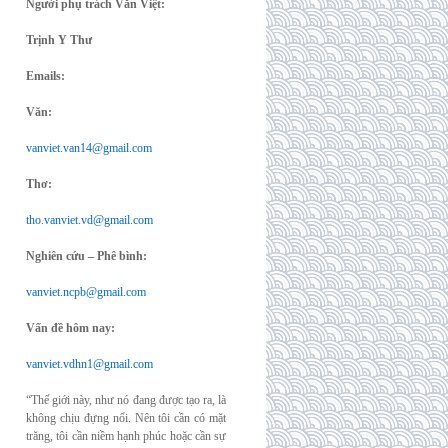
Người phụ trách Văn Việt:
Trịnh Y Thư
Emails:
Văn:
vanviet.van14@gmail.com
Thơ:
tho.vanviet.vd@gmail.com
Nghiên cứu – Phê bình:
vanviet.ncpb@gmail.com
Vấn đề hôm nay:
vanviet.vdhn1@gmail.com
“Thế giới này, như nó đang được tạo ra, là
không chịu đựng nổi. Nên tôi cần có mặt
trăng, tôi cần niềm hạnh phúc hoặc cần sự