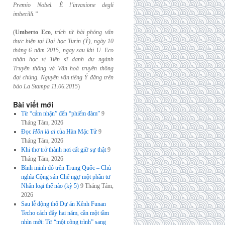
Premio Nobel. È l’invasione
degli
imbecilli.”
(
Umberto Eco
,
trích từ bài phỏng vấn
thực hiện tại Đại học Turin (Ý), ngày 10
tháng 6
năm 2015, ngay sau khi U. Eco
nhận học vị Tiến sĩ danh dự ngành
Truyền thông và
Văn hoá truyền thông
đại chúng. Nguyên văn tiếng Ý đăng trên
báo La Stampa
11.06.2015
)
Bài viết mới
Từ “cảm nhận” đến “phiếm đàm”
9
Tháng Tám, 2026
Đọc
Hồn là ai
của Hàn Mặc Tử
9
Tháng Tám, 2026
Khi thơ trở thành nơi cất giữ sự thật
9
Tháng Tám, 2026
Bình minh đỏ trên Trung Quốc – Chủ
nghĩa Cộng sản Chế ngự một phần tư
Nhân loại thế nào (kỳ 5)
9 Tháng Tám,
2026
Sau lễ động thổ Dự án Kênh Funan
Techo cách đây hai năm, cần một tầm
nhìn mới: Từ “một công trình” sang