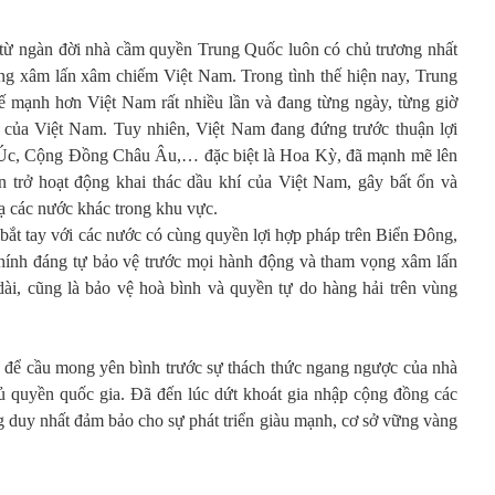
 từ ngàn đời nhà cầm quyền Trung Quốc luôn có chủ trương nhất
ng xâm lấn xâm chiếm Việt Nam. Trong tình thế hiện nay, Trung
ế mạnh hơn Việt Nam rất nhiều lần và đang từng ngày, từng giờ
 của Việt Nam. Tuy nhiên, Việt Nam đang đứng trước thuận lợi
 Úc, Cộng Đồng Châu Âu,… đặc biệt là Hoa Kỳ, đã mạnh mẽ lên
trở hoạt động khai thác dầu khí của Việt Nam, gây bất ổn và
 các nước khác trong khu vực.
ắt tay với các nước có cùng quyền lợi hợp pháp trên Biển Đông,
ính đáng tự bảo vệ trước mọi hành động và tham vọng xâm lấn
ài, cũng là bảo vệ hoà bình và quyền tự do hàng hải trên vùng
 để cầu mong yên bình trước sự thách thức ngang ngược của nhà
 quyền quốc gia. Đã đến lúc dứt khoát gia nhập cộng đồng các
 duy nhất đảm bảo cho sự phát triển giàu mạnh, cơ sở vững vàng