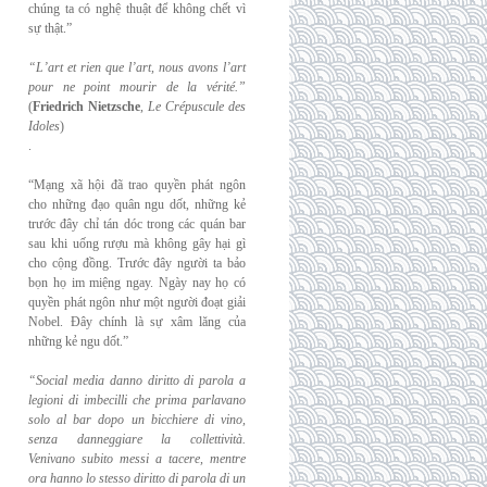
chúng ta có nghệ thuật để không chết vì
sự thật.”
“L’art et rien que l’art, nous avons l’art
pour ne point mourir de la vérité.”
(
Friedrich
Nietzsche
,
Le Crépuscule des
Idoles
)
.
“Mạng xã hội đã trao quyền phát ngôn
cho những đạo quân ngu dốt, những kẻ
trước đây chỉ tán dóc trong các quán bar
sau khi uống rượu mà không gây hại gì
cho cộng đồng. Trước đây người ta bảo
bọn họ im miệng ngay. Ngày nay họ có
quyền phát ngôn như một người đoạt giải
Nobel. Đây chính là sự xâm lăng của
những kẻ ngu dốt.”
“Social media danno diritto di parola a
legioni di imbecilli che prima parlavano
solo al
bar dopo un bicchiere di vino,
senza danneggiare la collettività.
Venivano subito messi a
tacere, mentre
ora hanno lo stesso diritto di parola di un