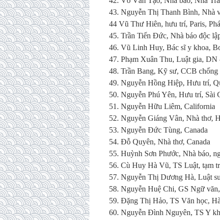
42. Võ Văn Tạo, Nhà báo, Nha Tr
43. Nguyễn Thị Thanh Bình, Nhà 
44 Vũ Thư Hiên, hưu trí, Paris, Ph
45. Trần Tiến Đức, Nhà báo độc lập
46. Vũ Linh Huy, Bác sĩ y khoa, B
47. Phạm Xuân Thu, Luật gia, DN
48. Trần Bang, Kỹ sư, CCB chống
49. Nguyễn Hồng Hiệp, Hưu trí, Q
50. Nguyễn Phú Yên, Hưu trí, Sài
51. Nguyễn Hữu Liêm, California
52. Nguyễn Giáng Vân, Nhà thơ, 
53. Nguyễn Đức Tùng, Canada
54. Đỗ Quyên, Nhà thơ, Canada
55. Huỳnh Sơn Phước, Nhà báo, ng
56. Cù Huy Hà Vũ, TS Luật, tạm tr
57. Nguyễn Thị Dương Hà, Luật sư,
58. Nguyễn Huệ Chi, GS Ngữ văn,
59. Đặng Thị Hảo, TS Văn học, H
60. Nguyễn Đình Nguyên, TS Y kho