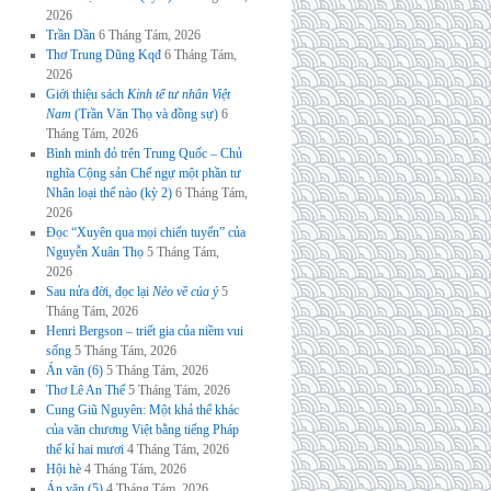
2026
Trần Dần
6 Tháng Tám, 2026
Thơ Trung Dũng Kqđ
6 Tháng Tám,
2026
Giới thiệu sách
Kinh tế tư nhân Việt
Nam
(Trần Văn Thọ và đồng sự)
6
Tháng Tám, 2026
Bình minh đỏ trên Trung Quốc – Chủ
nghĩa Cộng sản Chế ngự một phần tư
Nhân loại thế nào (kỳ 2)
6 Tháng Tám,
2026
Đọc “Xuyên qua mọi chiến tuyến” của
Nguyễn Xuân Thọ
5 Tháng Tám,
2026
Sau nửa đời, đọc lại
Nẻo về của ý
5
Tháng Tám, 2026
Henri Bergson – triết gia của niềm vui
sống
5 Tháng Tám, 2026
Án văn (6)
5 Tháng Tám, 2026
Thơ Lê An Thế
5 Tháng Tám, 2026
Cung Giũ Nguyên: Một khả thể khác
của văn chương Việt bằng tiếng Pháp
thế kỉ hai mươi
4 Tháng Tám, 2026
Hội hè
4 Tháng Tám, 2026
Án văn (5)
4 Tháng Tám, 2026