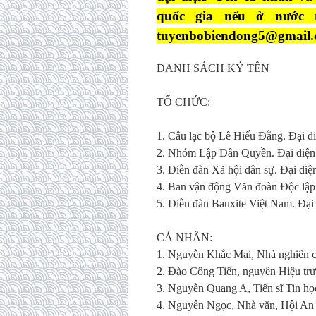
quốc gia nếu ở nước n
tuyenbobiendong5@gmail
DANH SÁCH KÝ TÊN
TỔ CHỨC:
1. Câu lạc bộ Lê Hiếu Đằng. Đại d
2. Nhóm Lập Dân Quyền. Đại diện
3. Diễn đàn Xã hội dân sự. Đại d
4. Ban vận động Văn đoàn Độc lập
5. Diễn đàn Bauxite Việt Nam. Đ
CÁ NHÂN:
1. Nguyễn Khắc Mai, Nhà nghiên 
2. Đào Công Tiến, nguyên Hiệu t
3. Nguyễn Quang A, Tiến sĩ Tin họ
4. Nguyên Ngọc, Nhà văn, Hội An