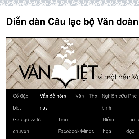
Skip
to
Diễn đàn Câu lạc bộ Văn đoàn
content
Số đặc
Vấn đề hôm
Văn
Thơ
Nghiên cứu Phê
biệt
nay
bình
Gặp gỡ và trò
Trên
Biếm
Thư 
chuyện
Facebook/Minds
họa
đọc