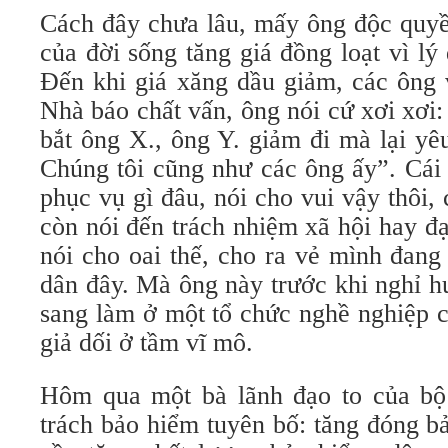
Cách đây chưa lâu, mấy ông độc quyề
của đời sống tăng giá đồng loạt vì lý
Đến khi giá xăng dầu giảm, các ông 
Nhà báo chất vấn, ông nói cứ xơi xơi
bắt ông X., ông Y. giảm đi mà lại yê
Chúng tôi cũng như các ông ấy”. Cái 
phục vụ gì đâu, nói cho vui vậy thôi, c
còn nói đến trách nhiệm xã hội hay đ
nói cho oai thế, cho ra vẻ mình đang
dân đây. Mà ông này trước khi nghỉ h
sang làm ở một tổ chức nghề nghiệp c
giả dối ở tầm vĩ mô.
Hôm qua một bà lãnh đạo to của bộ
trách bảo hiểm tuyên bố: tăng đóng b