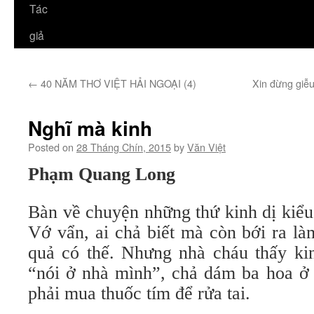
Tác
giả
←
40 NĂM THƠ VIỆT HẢI NGOẠI (4)
Xin đừng giễ
Nghĩ mà kinh
Posted on
28 Tháng Chín, 2015
by
Văn Việt
Phạm Quang Long
Bàn về chuyện những thứ kinh dị kiểu
Vớ vẩn, ai chả biết mà còn bới ra là
quả có thế. Nhưng nhà cháu thấy ki
“nói ở nhà mình”, chả dám ba hoa ở 
phải mua thuốc tím để rửa tai.