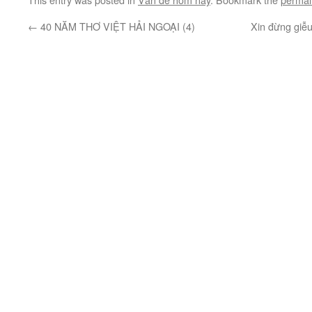
←
40 NĂM THƠ VIỆT HẢI NGOẠI (4)
Xin đừng giễ