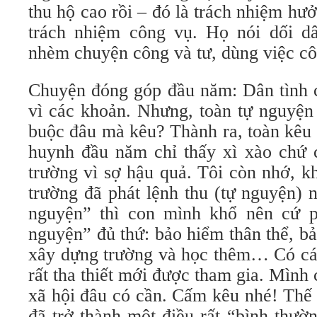
thu hộ cao rồi – đó là trách nhiệm hư
trách nhiệm công vụ. Họ nói dối d
nhèm chuyện công và tư, dùng việc côn
Chuyện đóng góp đầu năm: Dân tình c
vì các khoản. Nhưng, toàn tự nguyện 
buộc đâu mà kêu? Thành ra, toàn kêu
huynh đầu năm chỉ thấy xì xào chứ
trường vì sợ hậu quả. Tôi còn nhớ, k
trường đã phát lệnh thu (tự nguyện)
nguyện” thì con mình khổ nên cứ p
nguyện” đủ thứ: bảo hiểm thân thể, bả
xây dựng trường và học thêm… Có cái
rất tha thiết mới được tham gia. Mình
xã hội đâu có cần. Cấm kêu nhé! Thế 
đã trở thành một điều rất “bình thườ