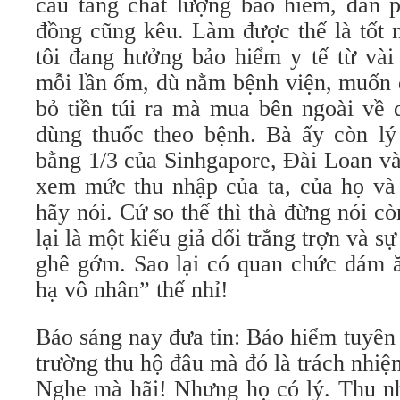
cầu tăng chất lượng bảo hiểm, dân 
đồng cũng kêu. Làm được thế là tốt n
tôi đang hưởng bảo hiểm y tế từ và
mỗi lần ốm, dù nằm bệnh viện, muốn d
bỏ tiền túi ra mà mua bên ngoài về
dùng thuốc theo bệnh. Bà ấy còn lý
bằng 1/3 của Sinhgapore, Đài Loan và
xem mức thu nhập của ta, của họ và 
hãy nói. Cứ so thế thì thà đừng nói 
lại là một kiểu giả dối trắng trợn và 
ghê gớm. Sao lại có quan chức dám ă
hạ vô nhân” thế nhỉ!
Báo sáng nay đưa tin: Bảo hiểm tuyên
trường thu hộ đâu mà đó là trách nhiệ
Nghe mà hãi! Nhưng họ có lý. Thu nhi