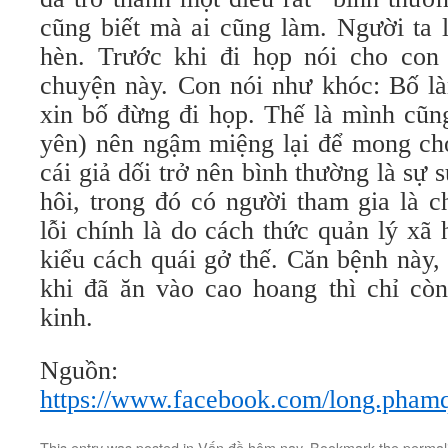
cũng biết mà ai cũng làm. Người ta l
hèn. Trước khi đi họp nói cho con 
chuyện này. Con nói như khóc: Bố là
xin bố đừng đi họp. Thế là mình cũn
yên) nên ngậm miệng lại để mong ch
cái giả dối trở nên bình thường là sự 
hôi, trong đó có người tham gia là 
lỗi chính là do cách thức quản lý xã
kiểu cách quái gở thế. Căn bệnh này
khi đã ăn vào cao hoang thì chỉ cò
kinh.
Nguồn:
https://www.facebook.com/long.pham
This entry was posted in
Vấn đề hôm nay
. Bookmark the
permal