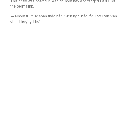
This entry was posted in
Vấn đề hôm nay
and tagged
Carl Bildt
the
permalink
.
←
Nhóm trí thức soạn thảo bản ‘Kiến nghị bảo tồn
Thơ Trần Vàn
dinh Thượng Thơ’