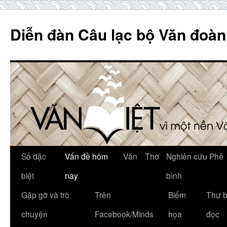
Skip
to
Diễn đàn Câu lạc bộ Văn đoàn
content
Số đặc
Vấn đề hôm
Văn
Thơ
Nghiên cứu Phê
biệt
nay
bình
Gặp gỡ và trò
Trên
Biếm
Thư 
chuyện
Facebook/Minds
họa
đọc