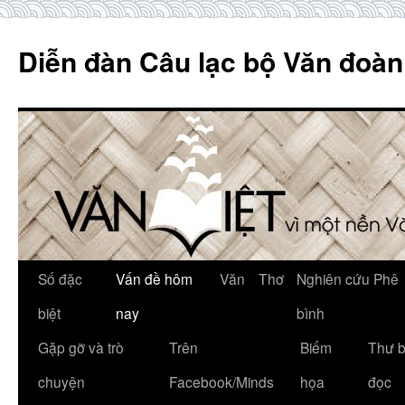
Skip
to
Diễn đàn Câu lạc bộ Văn đoàn
content
Số đặc
Vấn đề hôm
Văn
Thơ
Nghiên cứu Phê
biệt
nay
bình
Gặp gỡ và trò
Trên
Biếm
Thư 
chuyện
Facebook/Minds
họa
đọc