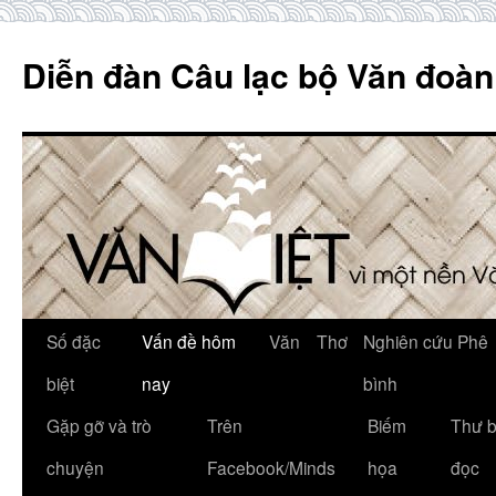
Skip
to
Diễn đàn Câu lạc bộ Văn đoàn
content
Số đặc
Vấn đề hôm
Văn
Thơ
Nghiên cứu Phê
biệt
nay
bình
Gặp gỡ và trò
Trên
Biếm
Thư 
chuyện
Facebook/Minds
họa
đọc