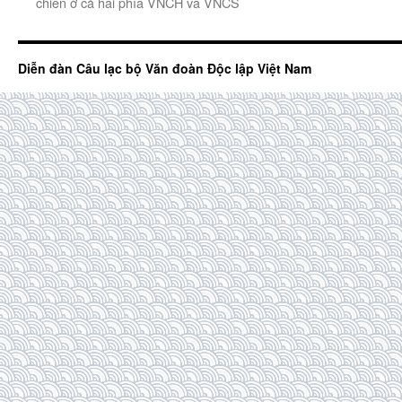
chiến ở cả hai phía VNCH và VNCS
Diễn đàn Câu lạc bộ Văn đoàn Độc lập Việt Nam