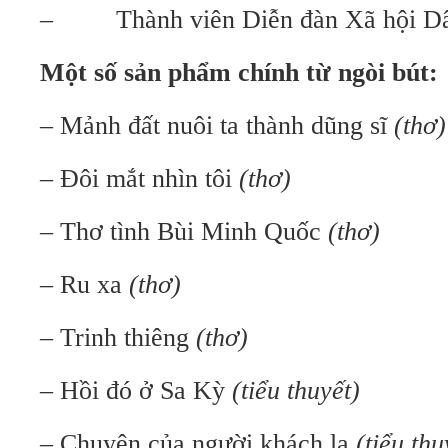
– Thành viên Diễn đàn Xã hội Dâ
Một số sản phẩm chính từ ngòi bút:
– Mảnh đất nuôi ta thành dũng sĩ
(thơ)
– Đôi mắt nhìn tôi
(thơ)
– Thơ tình Bùi Minh Quốc
(thơ)
–
Ru xa
(thơ)
– Trinh thiêng
(thơ)
–
Hồi đó ở Sa Kỳ
(tiểu thuyết)
–
Chuyện của người khách lạ
(tiểu thu