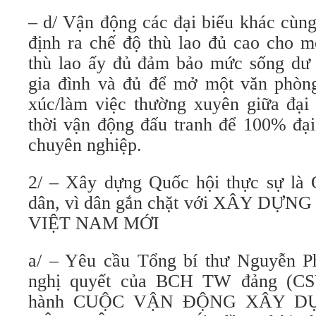
– d/ Vận động các đại biểu khác cùng
định ra chế độ thù lao đủ cao cho m
thù lao ấy đủ đảm bảo mức sống dư 
gia đình và đủ để mở một văn phòng 
xúc/làm việc thường xuyên giữa đại 
thời vận động đấu tranh để 100% đại 
chuyên nghiệp.
2/ – Xây dựng Quốc hội thực sự là 
dân, vì dân gắn chặt với XÂY D
VIỆT NAM MỚI
a/ – Yêu cầu Tổng bí thư Nguyễn P
nghị quyết của BCH TW đảng (CS
hành CUỘC VẬN ĐỘNG XÂY D