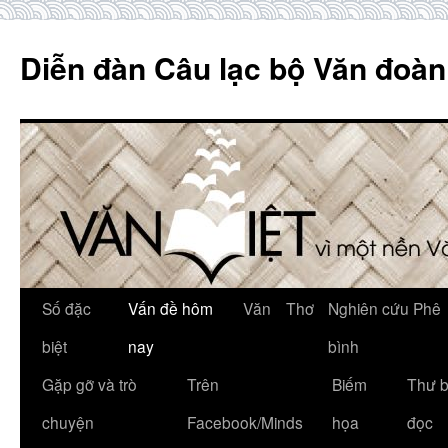
Skip
to
Diễn đàn Câu lạc bộ Văn đoàn
content
Số đặc
Vấn đề hôm
Văn
Thơ
Nghiên cứu Phê
biệt
nay
bình
Gặp gỡ và trò
Trên
Biếm
Thư 
chuyện
Facebook/Minds
họa
đọc