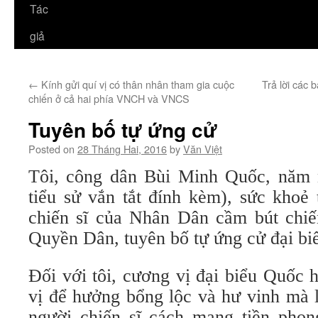
Tác
giả
←
Kính gửi quí vị có thân nhân tham gia cuộc
Trả lời các 
chiến ở cả hai phía VNCH và VNCS
Tuyên bố tự ứng cử
Posted on
28 Tháng Hai, 2016
by
Văn Việt
Tôi, công dân Bùi Minh Quốc, năm 
tiểu sử vắn tắt đính kèm), sức khoẻ 
chiến sĩ của Nhân Dân cầm bút chi
Quyền Dân, tuyên bố tự ứng cử đại bi
Đối với tôi, cương vị đại biểu Quốc 
vị để hưởng bổng lộc và hư vinh mà l
người chiến sĩ cách mạng tiền pho