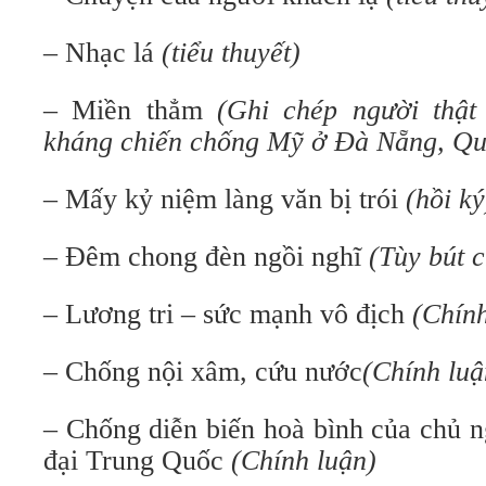
–
Nhạc lá
(tiểu thuyết)
– Miền thẳm
(Ghi chép người thật 
kháng chiến chống Mỹ ở Đà Nẵng, Q
– Mấy kỷ niệm làng văn bị trói
(hồi ký
– Đêm chong đèn ngồi nghĩ
(Tùy bút c
– Lương tri – sức mạnh vô địch
(Chính
– Chống nội xâm, cứu nước
(Chính luậ
– Chống diễn biến hoà bình của chủ n
đại Trung Quốc
(Chính luận)