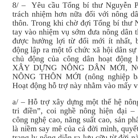
8/ – Yêu cầu Tổng bí thư Nguyễn P
trách nhiệm hơn nữa đối với nông dâ
thôn. Trong khi chờ đợi Tổng bí thư
tay vào nhiệm vụ sớm đưa nông dân t
được hưởng lợi từ đổi mới ít nhất, 
động lập ra một tổ chức xã hội dân sự 
chủ động của công dân hoạt động h
XÂY DỰNG NÔNG DÂN MỚI, N
NÔNG THÔN MỚI (nông nghiệp ba
Hoạt động hỗ trợ này nhằm vào mấy vi
a/ – Hỗ trợ xây dựng một thế hệ nôn
tri điền”, coi nghề nông hiện đại –
công nghệ cao, năng suất cao, sản ph
là niềm say mê của cả đời mình, quyế
trạng ly nông diễn ra lưu cữu từ đời n