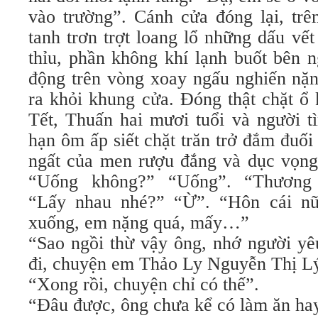
vào trường”. Cánh cửa đóng lại, trê
tanh trơn trợt loang lổ những dấu vết
thỉu, phần không khí lạnh buốt bên 
động trên vòng xoay ngấu nghiến nặn
ra khỏi khung cửa. Đóng thật chặt ổ
Tết, Thuấn hai mươi tuổi và người t
hạn ôm ấp siết chặt trăn trở đắm đuố
ngất của men rượu đắng và dục vọng 
“Uống không?” “Uống”. “Thương
“Lấy nhau nhé?” “Ừ”. “Hôn cái n
xuống, em nặng quá, mấy…”
“Sao ngồi thừ vậy ông, nhớ người yê
đi, chuyện em Thảo Ly Nguyễn Thị L
“Xong rồi, chuyện chỉ có thế”.
“Đâu được, ông chưa kể có làm ăn ha