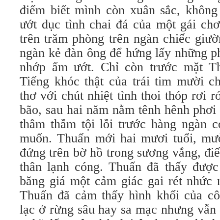
điếm biết mình còn xuân sắc, khôn
ướt dục tình chai đá của một gái chơ
trên trăm phòng trên ngàn chiếc giư
ngàn kẻ đàn ông để hứng lấy những p
nhớp ẩm ướt. Chỉ còn trước mặt Th
Tiếng khóc thật của trái tim mười ch
thơ với chút nhiệt tình thoi thóp rơi r
bão, sau hai năm nằm tênh hênh phơi
thâm thẫm tội lỗi trước hàng ngàn
muốn. Thuấn mới hai mươi tuổi, mườ
đứng trên bờ hồ trong sương vắng, đi
thân lạnh cóng. Thuấn đã thấy được
băng giá một cảm giác gai rét nhức 
Thuấn đã cảm thấy hình khối của cô
lạc ở rừng sâu hay sa mạc nhưng vẫn