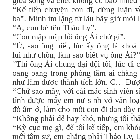
giữa sống và chết không có bao nhiêu
“Kể tiếp chuyện con đĩ, đừng luận v
ba”. Minh im lặng từ lâu bây giờ mới l
“A, con bé tên Thảo Ly”.
“Con mập mập bồ ông Ái chứ gì”.
“Ừ, sao ông biết, lúc ấy ông là khoá 
lủi như chồn, làm sao biết vụ ông Ái?
“Thì ông Ái chung đại đội tôi, lúc đi 
oang oang trong phòng tắm ai chẳng
như làm được thành tích lớn. C… Đượ
“Chứ sao mầy, với cái mác sinh viên sĩ
tỉnh được mấy em nữ sinh vớ vẩn loại
đỏ ấm ớ, làm cho một con đĩ dạn dày 
“Không phải dễ hay khó, nhưng tôi th
“Kỳ cục mẹ gì, để tôi kể tiếp, em khó
mới tâm sự, em chẳng phải Thảo Ly, L