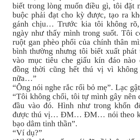
biết trong lòng muốn điều gì, tôi đặt
buộc phải đạt cho kỳ được, tạo ra kh
gánh chịu… Trước kia tôi không rõ
ngày như thấy mình trong suốt. Tôi 
ruột gan phèo phổi của chính thân m
bình thường nhưng tôi biết xuất phát
vào mục tiêu che giấu kín đáo nào 
đồng thời cũng hết thú vị vì khôn
nữa…”
“Ông nói nghe rắc rối bỏ mẹ”. Lạc gật
“Tôi không chối, tôi tự mình gây nên 
đầu vào đó. Hình như trong khốn đố
được thú vị… ĐM… ĐM… nói theo kiể
bạo dâm tinh thần”.
“Ví dụ?”