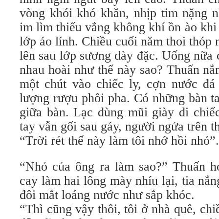
vòng khói khó khăn, nhịp tim nặng n
im lìm thiếu vắng không khí ồn ào kh
lớp áo lính. Chiều cuối năm thoi thóp
lên sau lớp sương dày đặc. Uống nữa 
nhau hoài như thế này sao? Thuấn nắm
một chút vào chiếc ly, cợn nước đá
lượng rượu phôi pha. Có những bàn t
giữa bàn. Lạc dùng mũi giày di chiếc
tay vẫn gối sau gáy, người ngửa trên
“Trời rét thế này làm tôi nhớ hồi nhỏ”.
“Nhỏ của ông ra làm sao?” Thuấn hỏ
cay làm hai lông mày nhíu lại, tia nắn
đôi mắt loáng nước như sắp khóc.
“Thì cũng vậy thôi, tôi ở nhà quê, c