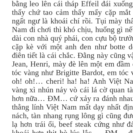
bằng leo lên cái tháp Effeil đái xuốn
thấy chứ tao cảm thấy mấy cặp mắt 
ngất ngư là khoái chí rồi. Tụi mày t
Nam đi chơi thì khó chịu, huống gì n
dài con nhà quý phái, con cựu bộ trưở
cặp kè với một anh đen như botte d
điên tiết là cái chắc. Đằng này cũng 
Jean, Henri, mày đè lên một em đầm 
tóc vàng như Brigitte Bardot, em tóc
oh! oh!… cheri! ha! ha! Anh Việt Na
vàng xì nhún nảy vò cái lá cờ quan t
hơn nữa… ĐM… cứ xảy ra đánh nhau 
thằng lính Việt Nam mất dạy nhất địn
nách, tàn nhang rụng lông gì cũng đư
lạ hơn trái ổi, beef steak cứng như
khoái hơn thịt bò lúc lắc … ĐM… đi