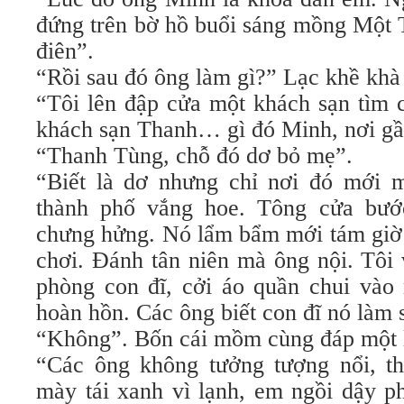
đứng trên bờ hồ buổi sáng mồng Một T
điên”.
“Rồi sau đó ông làm gì?” Lạc khề khà 
“Tôi lên đập cửa một khách sạn tìm 
khách sạn Thanh… gì đó Minh, nơi gầ
“Thanh Tùng, chỗ đó dơ bỏ mẹ”.
“Biết là dơ nhưng chỉ nơi đó mới m
thành phố vắng hoe. Tông cửa bướ
chưng hửng. Nó lẩm bẩm mới tám giờ
chơi. Đánh tân niên mà ông nội. Tôi
phòng con đĩ, cởi áo quần chui vào
hoàn hồn. Các ông biết con đĩ nó làm
“Không”. Bốn cái mồm cùng đáp một 
“Các ông không tưởng tượng nổi, th
mày tái xanh vì lạnh, em ngồi dậy ph