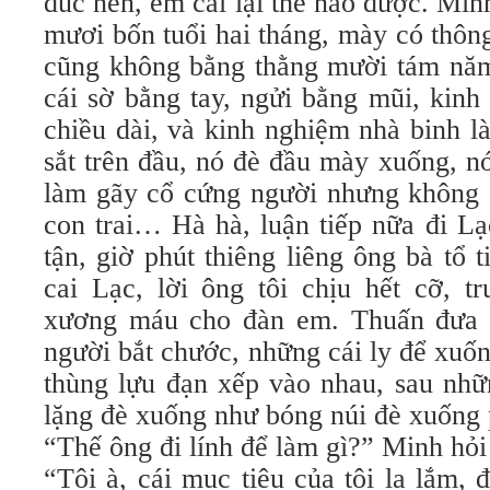
đúc nên, em cãi lại thế nào được. Mi
mươi bốn tuổi hai tháng, mày có thông
cũng không bằng thằng mười tám năm 
cái sờ bằng tay, ngửi bằng mũi, kinh
chiều dài, và kinh nghiệm nhà binh l
sắt trên đầu, nó đè đầu mày xuống, n
làm gãy cổ cứng người nhưng không c
con trai… Hà hà, luận tiếp nữa đi L
tận, giờ phút thiêng liêng ông bà tổ t
cai Lạc, lời ông tôi chịu hết cỡ, t
xương máu cho đàn em. Thuấn đưa l
người bắt chước, những cái ly để xu
thùng lựu đạn xếp vào nhau, sau nhữ
lặng đè xuống như bóng núi đè xuống 
“Thế ông đi lính để làm gì?” Minh hỏi
“Tôi à, cái mục tiêu của tôi lạ lắm, 