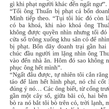
gì khi phạt người khác đến ngất ngư”.
“Tối ông Thuấn bị phạt cả bốn doanh
Minh tiếp theo. “Tụi tôi lúc đó còn 
có ba khoá, khi nào khoá ông Thuấ
không được quyền nhìn nhưng tối đó 
cửa sổ trông xuống khu sân cỏ để nh
bị phạt. Bốn dãy doanh trại gần hai
chúc đầu người im lặng nhìn ông Thu
vào đến nhà ăn. Hôm đó sao không ngấ
phục ông hết mình”.
“Ngất đâu được, tự nhiên tôi cắn răng
táo để làm hết hình phạt, nó chỉ cốt
đúng ý nó… Các ông biết, từ cổng trư
gần một cây số, giữa bãi cỏ, hai bên 
bò ra nó bắt tôi bò trên cỏ, trời lạnh