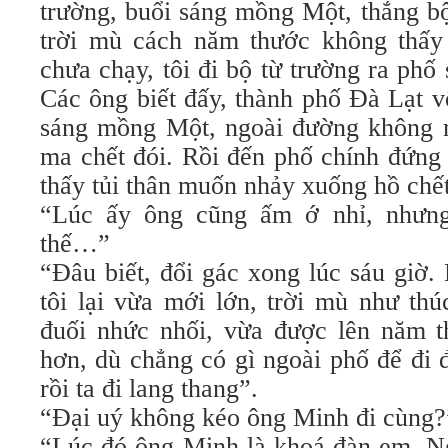
trường, buổi sáng mồng Một, thắng b
trời mù cách năm thước không thấy
chưa chạy, tôi đi bộ từ trường ra phố
Các ông biết đấy, thành phố Đà Lạt v
sáng mồng Một, ngoài đường không mộ
ma chết đói. Rồi đến phố chính đứn
thấy tủi thân muốn nhảy xuống hồ chết
“Lúc ấy ông cũng ấm ớ nhỉ, nhưn
thế…”
“Đâu biết, đổi gác xong lúc sáu giờ.
tôi lại vừa mới lớn, trời mù như th
đuối nhức nhối, vừa được lên năm t
hơn, dù chẳng có gì ngoài phố để đi
rồi ta đi lang thang”.
“Đại uý không kéo ông Minh đi cùng?
“Lúc đó ông Minh là khoá đàn em. Ng