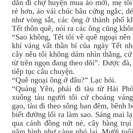
dẫn đi chợ huyện mua áo mới, mẹ tôi
rẻ hơn, áo vải chúc bâu cứng ngắc, d
như vòng sắt, các ông ở thành phố k
Tết thôn quê, nói ra các ông cũng khô
“Sao không, Tết tôi về quê ngoại nên
khí váng vất thần bí của ngày Tết nh
cây nêu tôi không dám nhìn thẳng, c
từ trên ngọn đang theo dõi”. Được đà
tiếp tục câu chuyện.
“Quê ngoại ông ở đâu?” Lạc hỏi.
“Quảng Yên, phải đi tàu từ Hải Ph
xuống tàu người tôi cứ choáng ván
gạo, tàu đi theo sông ban đêm, bềnh 
biết đường lối ra làm sao. Sáng mai lạ
qua cánh đồng nứt nẻ, cây bàng trụi
năm hình như càng nhỏ lại. Mười tuổi