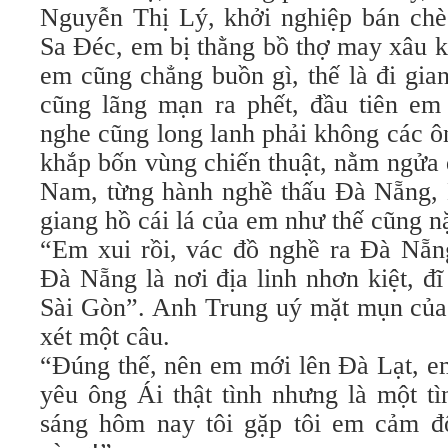
Nguyễn Thị Lý, khởi nghiệp bán chè
Sa Đéc, em bị thằng bồ thợ may xâu 
em cũng chẳng buồn gì, thế là đi gi
cũng lãng mạn ra phết, đầu tiên em 
nghe cũng long lanh phải không các ô
khắp bốn vùng chiến thuật, nằm ngửa 
Nam, từng hành nghề thấu Đà Nẵng, 
giang hồ cái lá của em như thế cũng n
“Em xui rồi, vác đồ nghề ra Đà Nẵn
Đà Nẵng là nơi địa linh nhơn kiệt, đ
Sài Gòn”. Anh Trung uý mặt mụn của 
xét một câu.
“Đúng thế, nên em mới lên Đà Lạt, em
yêu ông Ái thật tình nhưng là một t
sáng hôm nay tôi gặp tôi em cảm đ