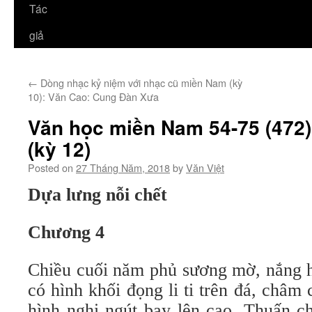
Tác
giả
←
Dòng nhạc kỷ niệm với nhạc cũ miền Nam (kỳ
10): Văn Cao: Cung Đàn Xưa
Văn học miền Nam 54-75 (472
(kỳ 12)
Posted on
27 Tháng Năm, 2018
by
Văn Việt
Dựa lưng nỗi chết
Chương 4
Chiều cuối năm phủ sương mờ, nắng h
có hình khối đọng li ti trên đá, châm
hình nghi ngút bay lên cao. Thuấn c