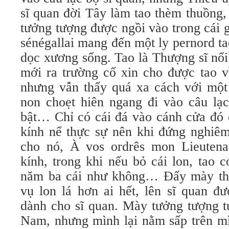
sĩ quan đời Tây làm tao thèm thuồng, đ
tưởng tượng được ngồi vào trong cái 
sénégallai mang đến một ly pernord t
dọc xương sống. Tao là Thượng sĩ nổi 
mới ra trường cố xin cho được tao v
nhưng vẫn thấy quá xa cách với một
non choẹt hiên ngang đi vào câu lạ
bật… Chỉ có cái đá vào cánh cửa đó 
kính nể thực sự nên khi đứng nghiêm
cho nó, À vos ordrês mon Lieutenan
kính, trong khi nếu bỏ cái lon, tao 
năm ba cái như không… Đấy mày thấ
vụ lon lá hơn ai hết, lên sĩ quan đ
dành cho sĩ quan. Mày tưởng tượng t
Nam, nhưng mình lại nằm sấp trên mì