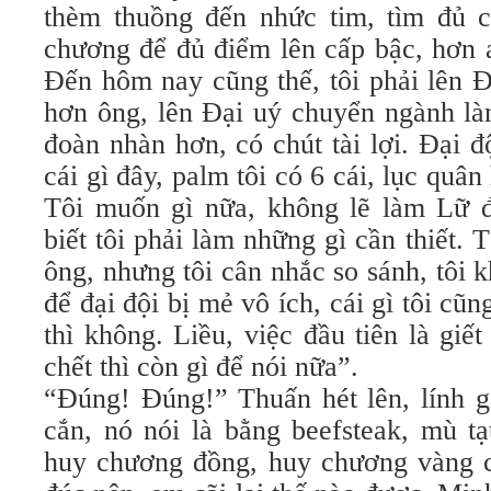
thèm thuồng đến nhức tim, tìm đủ 
chương để đủ điểm lên cấp bậc, hơn ai
Đến hôm nay cũng thế, tôi phải lên Đ
hơn ông, lên Đại uý chuyển ngành làm
đoàn nhàn hơn, có chút tài lợi. Đại đ
cái gì đây, palm tôi có 6 cái, lục qu
Tôi muốn gì nữa, không lẽ làm Lữ đ
biết tôi phải làm những gì cần thiết. 
ông, nhưng tôi cân nhắc so sánh, tôi 
để đại đội bị mẻ vô ích, cái gì tôi cũ
thì không. Liều, việc đầu tiên là gi
chết thì còn gì để nói nữa”.
“Đúng! Đúng!” Thuấn hét lên, lính 
cắn, nó nói là bằng beefsteak, mù t
huy chương đồng, huy chương vàng 