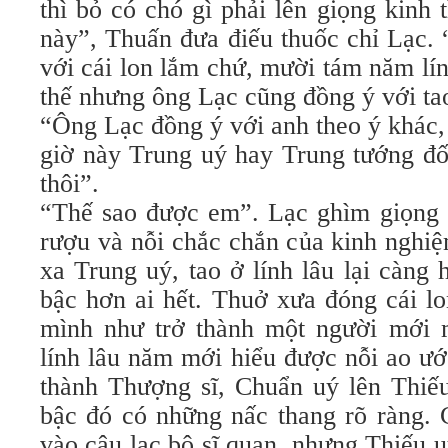
thì bỏ có chó gì phải lên giọng kinh 
này”, Thuấn đưa điếu thuốc chỉ Lạc. 
với cái lon lắm chứ, mười tám năm lí
thế nhưng ông Lạc cũng đồng ý với ta
“Ông Lạc đồng ý với anh theo ý khác, 
giờ này Trung uý hay Trung tướng đố
thôi”.
“Thế sao được em”. Lạc ghìm giọng 
rượu và nỗi chắc chắn của kinh nghi
xa Trung uý, tao ở lính lâu lại càng h
bậc hơn ai hết. Thuở xưa đóng cái lo
mình như trở thành một người mới 
lính lâu năm mới hiểu được nỗi ao ướ
thành Thượng sĩ, Chuẩn uý lên Thiế
bậc đó có những nấc thang rõ ràng.
vào câu lạc bộ sĩ quan, nhưng Thiếu u