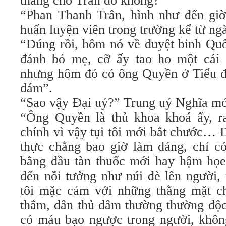
thằng chó Trân đó không?”
“Phan Thanh Trân, hình như đến gi
huấn luyện viên trong trường kể từ n
“Đúng rồi, hôm nó về duyệt binh Qu
đánh bỏ mẹ, cỡ ấy tao ho một cái 
nhưng hôm đó có ông Quyền ở Tiểu đ
dám”.
“Sao vậy Đại uý?” Trung uý Nghĩa mở 
“Ông Quyền là thủ khoa khoá ấy, r
chính vì vậy tụi tôi mới bắt chước… 
thực chẳng bao giờ làm dáng, chỉ có
bằng đầu tàn thuốc mới hay hậm họe…
đến nỗi tưởng như núi đè lên người,
tôi mặc cảm với những thằng mặt ch
thẳm, dân thủ dâm thường thường độc 
có máu bạo ngược trong người, khôn