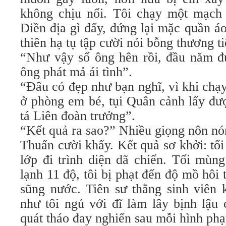
không chịu nổi. Tôi chạy một mạch
Điền địa gì đấy, đứng lại mặc quần á
thiên hạ tụ tập cười nói bỗng thương t
“Như vậy số ông hên rồi, đầu năm đ
ông phát mả ái tình”.
“Đâu có đẹp như bạn nghĩ, vì khi chạ
ở phòng em bé, tụi Quân cảnh lấy đư
tá Liên đoàn trưởng”.
“Kết quả ra sao?” Nhiều giọng nôn nón
Thuấn cười khẩy. Kết quả sơ khởi: tối
lớp đi trình diện dã chiến. Tối mùn
lạnh 11 độ, tôi bị phạt đến độ mồ hôi
sũng nước. Tiên sư thằng sinh viên
như tôi ngủ với đĩ làm lây bịnh lậu
quát tháo đay nghiến sau mỗi hình phạ