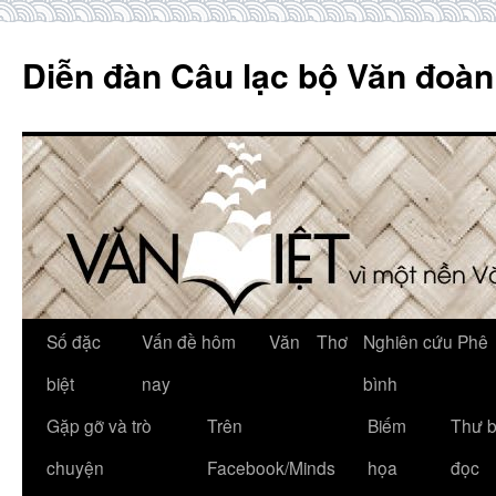
Skip
to
Diễn đàn Câu lạc bộ Văn đoàn
content
Số đặc
Vấn đề hôm
Văn
Thơ
Nghiên cứu Phê
biệt
nay
bình
Gặp gỡ và trò
Trên
Biếm
Thư 
chuyện
Facebook/Minds
họa
đọc