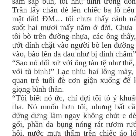
sâm sấp bùn, tôi như dính trong đốn
Trân lấy chân đè lên chiếc ba lô nếu
mặt đất! ĐM… tôi chưa thấy cảnh nà
suốt hai mươi mấy năm ở đời. Chưa hế
tôi bò trên đường nhựa, các ông thấy
ướt dính chặt vào người bò len đường
vào, bào lên da đau như bị đinh châm”
“Sao nó đối xử với ông tàn tệ như thế,
với tù binh!” Lạc nhíu hai lông mày, 
quan trẻ tuổi đè cơn giận xuống để 
giọng bình thản.
“Tôi biết nó ức, chỉ đợi tôi tỏ ý khuấ
tha. Nó muốn hơn tôi, nhưng bất cần
dửng dưng làm ngay không chút e dè,
gối, phần da bụng nóng rát rươm r
hôi, nước mưa thấm trên chiếc áo 