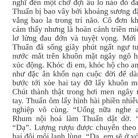
nghĩ đến một chờ đợi âu lo nào đó đ
Thuấn bị bao vây bởi khoảng sương đ
vắng bao la trong trí não. Cô đơn kh
cảm thấy nhưng là hoàn cảnh triền mi
lơ lửng đau đớn và tuyệt vọng. Mới
Thuấn đã sống giây phút ngất ngư tu
nước mắt trên khuôn mặt ngây ngô 
xúc động. Khóc đi em, khóc hộ cho a
như đặc ân khốn nạn cuộc đời để dà
bước tới xòe hai tay đỡ lấy khuôn m
Chút thành thật trong hơi men ngây 
tay. Thuấn ôm lấy hình hài phiền nhi
nghiệp vô cùng. “Uống nữa nghe 
Rhum nội hoá làm Thuấn dật dờ. 
“Dạ”. Lượng rượu được chuyển theo 
hai đôi môi lạnh lùng. “Dạ, em sẽ ở v