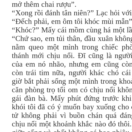
mở thêm chai rượu”.
“Xong rồi đánh tân niên?” Lạc hỏi vớ
“Đếch phải, em ôm tôi khóc mùi mẫn”
“Khóc?” Mấy cái mồm cùng há một lần
“Chứ sao, em tủi thân, đầu xuân khôn
nằm queo một mình trong chiếc phò
thánh mới chịu nổi. Đĩ cũng là ngườ
của em nó nhão, nhưng em cũng còn
còn trái tim nữa, người khác chó cá
giờ bắt phải sống một mình trong kho
căn phòng trọ tối om có chịu nổi khô
gái đàn bà. Mấy phút đứng trước khi
khói tôi đã có ý muốn bay xuống cho 
tử không phải vì buồn chán quá đán
chịu nổi một khoảnh khắc nào đó thôi.