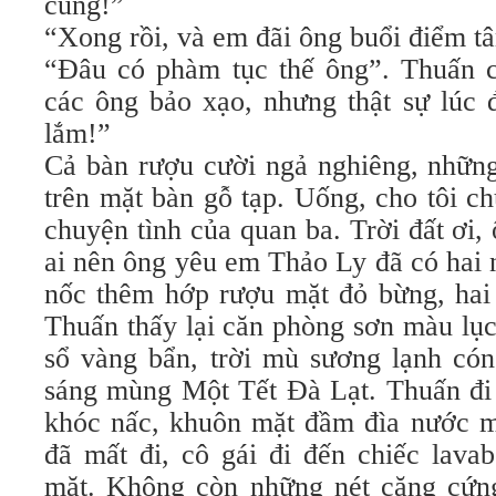
cùng!”
“Xong rồi, và em đãi ông buổi điểm t
“Đâu có phàm tục thế ông”. Thuấn c
các ông bảo xạo, nhưng thật sự lúc 
lắm!”
Cả bàn rượu cười ngả nghiêng, những
trên mặt bàn gỗ tạp. Uống, cho tôi c
chuyện tình của quan ba. Trời đất ơi,
ai nên ông yêu em Thảo Ly đã có hai
nốc thêm hớp rượu mặt đỏ bừng, hai 
Thuấn thấy lại căn phòng sơn màu lục
sổ vàng bẩn, trời mù sương lạnh cón
sáng mùng Một Tết Đà Lạt. Thuấn đi 
khóc nấc, khuôn mặt đầm đìa nước mắ
đã mất đi, cô gái đi đến chiếc lava
mặt. Không còn những nét căng cứn