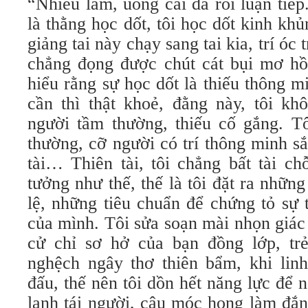
“Nhiều lắm, uống cái đã rồi luận tiếp
là thằng học dốt, tôi học dốt kinh khủ
giảng tai này chạy sang tai kia, trí óc
chẳng đọng được chút cát bụi mơ hồ
hiểu rằng sự học dốt là thiếu thông 
cần thì thật khoẻ, đằng này, tôi kh
người tầm thường, thiếu cố gắng. Tô
thường, cỡ người có trí thông minh sắ
tài… Thiên tài, tôi chẳng bất tài c
tưởng như thế, thế là tôi đặt ra nhữn
lệ, những tiêu chuẩn để chứng tỏ sự
của mình. Tôi sửa soạn mài nhọn giác
cử chỉ sơ hở của bạn đồng lớp, tr
nghệch ngây thơ thiên bẩm, khi lin
đấu, thế nên tôi dồn hết năng lực để 
lạnh tái người, câu móc họng làm đắn