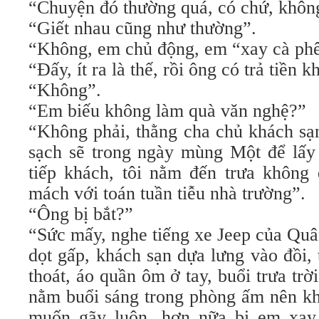
“Chuyện đó thường quá, có chứ, không,
“Giết nhau cũng như thường”.
“Không, em chủ động, em “xay cà phê
“Đấy, ít ra là thế, rồi ông có trả tiền 
“Không”.
“Em biếu không làm quà văn nghệ?”
“Không phải, thằng cha chủ khách sạ
sạch sẽ trong ngày mùng Một để lấ
tiếp khách, tôi nằm đến trưa không 
mách với toán tuần tiễu nhà trường”.
“Ông bị bắt?”
“Sức mấy, nghe tiếng xe Jeep của Quâ
dọt gấp, khách sạn dựa lưng vào đồi,
thoát, áo quần ôm ở tay, buổi trưa trờ
nằm buổi sáng trong phòng ấm nên kh
muốn gãy luôn, hơn nữa bị em xay 