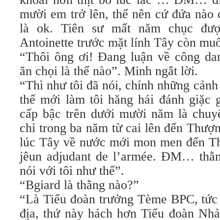
mười em trở lên, thế nên cứ đứa nào 
là ok. Tiên sư mất năm chục đư
Antoinette trước mặt lính Tây còn muố
“Thôi ông ơi! Đang luận về công d
ăn chọi là thế nào”. Minh ngắt lời.
“Thì như tôi đã nói, chính những cản
thế mới làm tôi hăng hái đánh giặc g
cấp bậc trên dưới mười năm là chuyệ
chỉ trong ba năm từ cai lên đến Thượng
lúc Tây về nước mới mon men đến Thư
jêun adjudant de l’armée. ĐM… thằn
nói với tôi như thế”.
“Bgiard là thằng nào?”
“Là Tiểu đoàn trưởng Tème BPC, tức 
địa, thứ này hách hơn Tiểu đoàn N