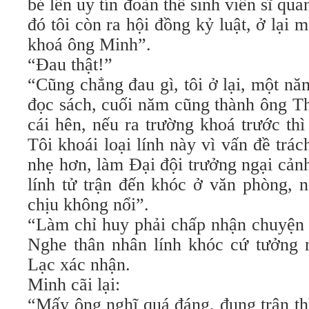
bé lên uy tín đoàn thể sinh viên sĩ qu
đó tôi còn ra hội đồng kỷ luật, ở lại
khoá ông Minh”.
“Đau thật!”
“Cũng chẳng đau gì, tôi ở lại, một năm
đọc sách, cuối năm cũng thành ông Th
cái hên, nếu ra trường khoá trước thì 
Tôi khoái loại lính này vì vấn đề trá
nhẹ hơn, làm Đại đội trưởng ngại cản
lính tử trận đến khóc ở văn phòng, n
chịu không nổi”.
“Làm chỉ huy phải chấp nhận chuyện 
Nghe thân nhân lính khóc cứ tưởng 
Lạc xác nhận.
Minh cãi lại:
“Mấy ông nghĩ quá đáng, đụng trận thì