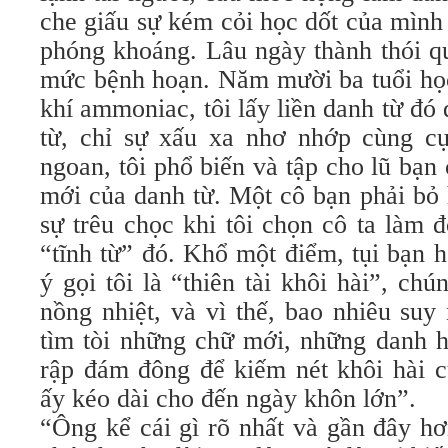
che giấu sự kém cỏi học dốt của mình
phóng khoáng. Lâu ngày thành thói q
mức bệnh hoạn. Năm mười ba tuổi học
khí ammoniac, tôi lấy liền danh từ đó 
từ, chỉ sự xấu xa nhơ nhớp cùng c
ngoan, tôi phổ biến và tập cho lũ bạn
mới của danh từ. Một cô bạn phải bỏ 
sự trêu chọc khi tôi chọn cô ta làm 
“tĩnh từ” đó. Khổ một điểm, tụi bạn 
ý gọi tôi là “thiên tài khôi hài”, chú
nồng nhiệt, và vì thế, bao nhiêu suy
tìm tòi những chữ mới, những danh hi
rập đám đông để kiếm nét khôi hài
ấy kéo dài cho đến ngày khôn lớn”.
“Ông kể cái gì rõ nhất và gần đây hơ