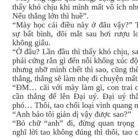
thấy khó chịu khi mình mất vô ích nh
Nếu thắng lớn thì huề”.
“Mày học cái điều này ở đâu vậy?” 
sự bất bình, đôi mắt sau hơi rượu l
không giấu.
“Ở đâu? Lần đầu thì thấy khó chịu, s
phải cứng rắn gì đến nỗi không xúc độ
nhưng nhỡ mình chết thì sao, cũng thế
thắng, thắng sẽ làm nhẹ đi chuyện m
“ĐM… cãi với mày làm gì, con trai c
cần thắng để lên Đại uý. Đại uý th
phó… Thôi, tao chối loại vinh quang 
“Anh bảo tôi giản dị vậy được sao?”
“Bỏ chữ “anh” đi, đừng quan trọng 
nghĩ lời tao không đúng thì thôi, tao c