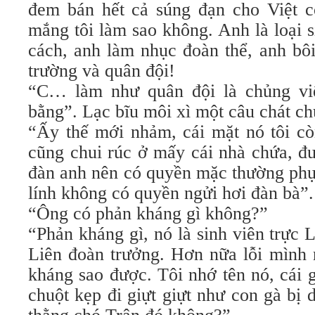
đem bán hết cả súng đạn cho Việt c
mắng tôi làm sao không. Anh là loại s
cách, anh làm nhục đoàn thể, anh bô
trường và quân đội!
“C… làm như quân đội là chủng vi
bằng”. Lạc bĩu môi xì một câu chát ch
“Ấy thế mới nhảm, cái mặt nó tôi cò
cũng chui rúc ở mấy cái nhà chứa, đư
đàn anh nên có quyền mặc thường phụ
lính không có quyền ngửi hơi đàn bà”.
“Ông có phản kháng gì không?”
“Phản kháng gì, nó là sinh viên trực 
Liên đoàn trưởng. Hơn nữa lỗi mình 
kháng sao được. Tôi nhớ tên nó, cái
chuột kẹp đi giựt giựt như con gà bị