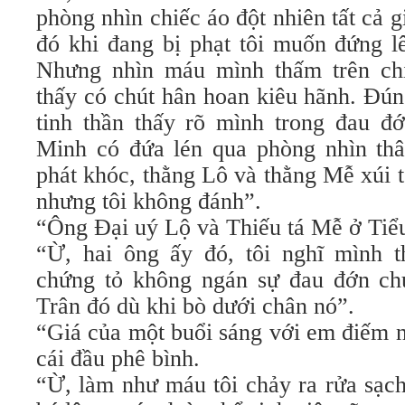
phòng nhìn chiếc áo đột nhiên tất cả g
đó khi đang bị phạt tôi muốn đứng 
Nhưng nhìn máu mình thấm trên chi
thấy có chút hân hoan kiêu hãnh. Đú
tinh thần thấy rõ mình trong đau 
Minh có đứa lén qua phòng nhìn thân
phát khóc, thằng Lô và thằng Mễ xúi 
nhưng tôi không đánh”.
“Ông Đại uý Lộ và Thiếu tá Mễ ở Tiể
“Ừ, hai ông ấy đó, tôi nghĩ mình t
chứng tỏ không ngán sự đau đớn chứ
Trân đó dù khi bò dưới chân nó”.
“Giá của một buổi sáng với em điếm n
cái đầu phê bình.
“Ừ, làm như máu tôi chảy ra rửa sạch