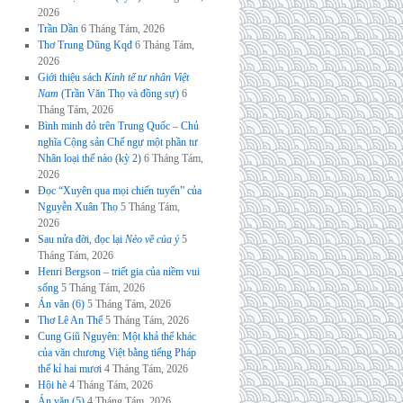
2026
Trần Dần
6 Tháng Tám, 2026
Thơ Trung Dũng Kqđ
6 Tháng Tám,
2026
Giới thiệu sách
Kinh tế tư nhân Việt
Nam
(Trần Văn Thọ và đồng sự)
6
Tháng Tám, 2026
Bình minh đỏ trên Trung Quốc – Chủ
nghĩa Cộng sản Chế ngự một phần tư
Nhân loại thế nào (kỳ 2)
6 Tháng Tám,
2026
Đọc “Xuyên qua mọi chiến tuyến” của
Nguyễn Xuân Thọ
5 Tháng Tám,
2026
Sau nửa đời, đọc lại
Nẻo về của ý
5
Tháng Tám, 2026
Henri Bergson – triết gia của niềm vui
sống
5 Tháng Tám, 2026
Án văn (6)
5 Tháng Tám, 2026
Thơ Lê An Thế
5 Tháng Tám, 2026
Cung Giũ Nguyên: Một khả thể khác
của văn chương Việt bằng tiếng Pháp
thế kỉ hai mươi
4 Tháng Tám, 2026
Hội hè
4 Tháng Tám, 2026
Án văn (5)
4 Tháng Tám, 2026