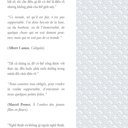
bất tử, tôi cần điều gì đó có thể là điên rồ
nhưng không phải của thế giới này.”
“Ce monde, tel qu’il est fait, n’est pas
supportable. J’ai donc besoin de la lune,
ou du
bonheur, ou de l’immortalité, de
quelque chose qui ne soit dement peut-
etre, mais qui
ne soit pas de ce monde.”
(
Albert Camus
,
Caligula
).
.
“Tất cả chúng ta, để có thể sống được với
thực tại, đều buộc phải nuôi dưỡng trong
mình đôi chút điên rồ.”
“Nous sommes tous obligés, pour rendre
la realite supportable, d’entretenir en
nous
quelques petites folies.”
(
Marcel Proust
,
À l’ombre des jeunes
filles en fleurs
)
.
“Nghệ thuật và không gì ngoài nghệ thuật,