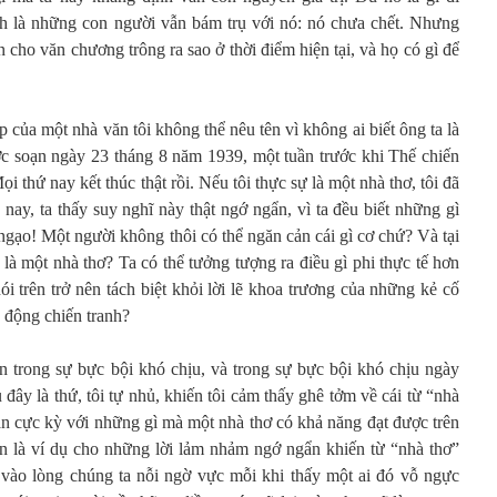
h là những con người vẫn bám trụ với nó: nó chưa chết. Nhưng
 cho văn chương trông ra sao ở thời điểm hiện tại, và họ có gì để
p của một nhà văn tôi không thể nêu tên vì không ai biết ông ta là
c soạn ngày 23 tháng 8 năm 1939, một tuần trước khi Thế chiến
 thứ nay kết thúc thật rồi. Nếu tôi thực sự là một nhà thơ, tôi đã
nay, ta thấy suy nghĩ này thật ngớ ngẩn, vì ta đều biết những gì
 ngạo! Một người không thôi có thể ngăn cản cái gì cơ chứ? Và tại
i là một nhà thơ? Ta có thể tưởng tượng ra điều gì phi thực tế hơn
i trên trở nên tách biệt khỏi lời lẽ khoa trương của những kẻ cố
 động chiến tranh?
ên trong sự bực bội khó chịu, và trong sự bực bội khó chịu ngày
au đây là thứ, tôi tự nhủ, khiến tôi cảm thấy ghê tởm về cái từ “nhà
n cực kỳ với những gì mà một nhà thơ có khả năng đạt được trên
rên là ví dụ cho những lời lảm nhảm ngớ ngẩn khiến từ “nhà thơ”
 vào lòng chúng ta nỗi ngờ vực mỗi khi thấy một ai đó vỗ ngực