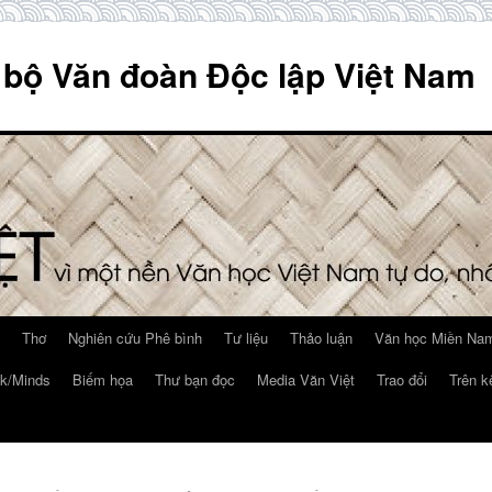
 bộ Văn đoàn Độc lập Việt Nam
Thơ
Nghiên cứu Phê bình
Tư liệu
Thảo luận
Văn học Miền Nam
k/Minds
Biếm họa
Thư bạn đọc
Media Văn Việt
Trao đổi
Trên k