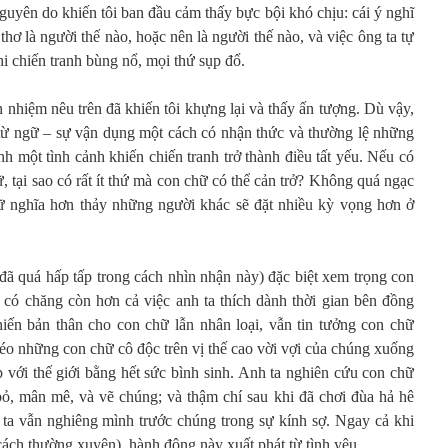
nguyên do khiến tôi ban đầu cảm thấy bực bội khó chịu: cái ý nghĩ
hơ là người thế nào, hoặc nên là người thế nào, và việc ông ta tự
i chiến tranh bùng nổ, mọi thứ sụp đổ.
h nhiệm nêu trên đã khiến tôi khựng lại và thấy ấn tượng. Dù vậy,
từ ngữ – sự vận dụng một cách có nhận thức và thường lệ những
h một tình cảnh khiến chiến tranh trở thành điều tất yếu. Nếu có
, tại sao có rất ít thứ mà con chữ có thể cản trở? Không quá ngạc
hữ nghĩa hơn thảy những người khác sẽ đặt nhiều kỳ vọng hơn ở
i đã quá hấp tấp trong cách nhìn nhận này) đặc biệt xem trọng con
 có chăng còn hơn cả việc anh ta thích dành thời gian bên đồng
 hiến bản thân cho con chữ lẫn nhân loại, vẫn tin tưởng con chữ
kéo những con chữ cô độc trên vị thế cao vời vợi của chúng xuống
 với thế giới bằng hết sức bình sinh. Anh ta nghiên cứu con chữ
ỏ, mân mê, và vẽ chúng; và thậm chí sau khi đã chơi đùa hả hê
h ta vẫn nghiêng mình trước chúng trong sự kính sợ. Ngay cả khi
ách thường xuyên), hành động này xuất phát từ tình yêu.