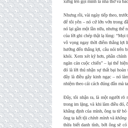
xưng tên gọi mình là nhà thơ và bảo
Nhưng rồi, vài ngày tiếp theo, trướ
để tôi yên – nó cứ lởn vởn trong đầ
nó lại gần một lần nữa, nhưng thể n
của lời ghi chép thật lạ lùng: “Mọi t
vô vọng ngay thời điểm thắng lợi 
hướng đến thắng lợi, câu nói trên b
khỏi. Xem xét kỹ hơn, phần chính c
ngăn cản cuộc chiến” – lại thể hiện
đó là lời thú nhận sự thất bại hoà
đây là điều gây kinh ngạc – nó là
nhiệm theo cái cách đúng đắn mà ta
Đây, tôi nhận ra, là một người rõ 
trong im lặng, và khi làm điều đó,
khẳng định của mình, ông ta từ bỏ 
ông ta kết tội
chính mình
và
không
thừa biết danh tính, bởi ông sẽ c