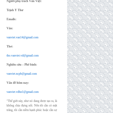
Người phụ trách Văn Việt:
Trịnh Y Thư
Emails:
Văn:
vanviet.van14@gmail.com
Thơ:
tho.vanviet.vd@gmail.com
Nghiên cứu – Phê bình:
vanviet.ncpb@gmail.com
Vấn đề hôm nay:
vanviet.vdhn1@gmail.com
“Thế giới này, như nó đang được tạo ra, là
không chịu đựng nổi. Nên tôi cần có mặt
trăng, tôi cần niềm hạnh phúc hoặc cần sự