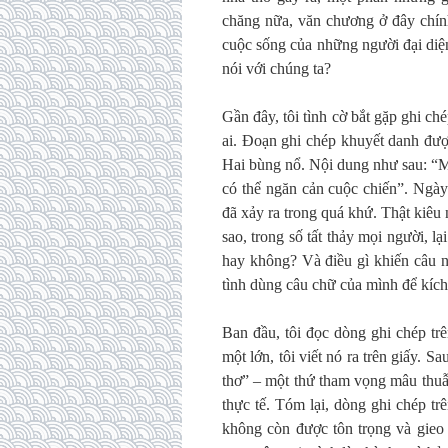
chăng nữa, văn chương ở đây chín
cuộc sống của những người đại diện
nói với chúng ta?
Gần đây, tôi tình cờ bắt gặp ghi ché
ai. Đoạn ghi chép khuyết danh đượ
Hai bùng nổ. Nội dung như sau: “Mọi
có thể ngăn cản cuộc chiến”. Ngày 
đã xảy ra trong quá khứ. Thật kiêu
sao, trong số tất thảy mọi người, lạ
hay không? Và điều gì khiến câu nó
tình dùng câu chữ của mình để kích
Ban đầu, tôi đọc dòng ghi chép tr
một lớn, tôi viết nó ra trên giấy. S
thơ” – một thứ tham vọng mâu thuẫ
thực tế. Tóm lại, dòng ghi chép t
không còn được tôn trọng và gieo