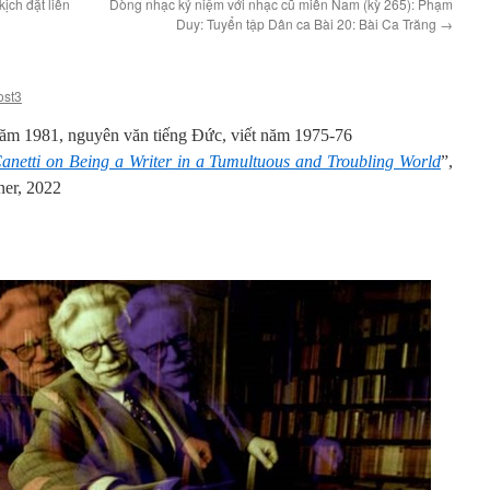
ịch đặt liền
Dòng nhạc kỷ niệm với nhạc cũ miền Nam (kỳ 265): Phạm
Duy: Tuyển tập Dân ca Bài 20: Bài Ca Trăng
→
ost3
ăm 1981, nguyên văn tiếng Đức, viết năm 1975-76
Canetti on Being a Writer in a Tumultuous and Troubling World
”,
ner, 2022