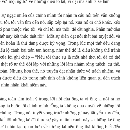
 với mọi người về những điều to tát, vĩ đại mà anh ta sẽ làm.
c sự ngạc nhiên của chính mình tôi nhận ra câu nói trên vẫn không
u tôi, tôi vẫn tìm đến nó, sắp xếp lại nó, xua nó đi chỗ khác, kéo
ó phụ thuộc vào tôi, và chỉ tôi mà thôi, để cắt nghĩa. Phần mở đầu
hứ nay kết thúc thật rồi”. Một sự diễn đạt nỗi thất bại tuyệt đối và
liên hoàn là thứ đang được kỳ vọng. Trong lúc mọi thứ đều đang
iểu lộ cảnh bại trận tan hoang, như thể đó là điều không thể tránh
ủa lời ghi chép – “Nếu tôi thực sự là một nhà thơ, tôi đã có thể
 thật rõ tư thế đối lập với những lời lảm nhảm rỗng tuếch: cụ thể,
n toàn. Nhưng hơn thế, nó truyền đạt nhận thức về trách nhiệm, và
m được điều đó trong một tình cảnh không liên quan gì đến trách
 nhìn nhận khái niệm này.
ràng toàn tâm toàn ý trong lời nói của ông ta vì ông ta nói ra nó
 ông ta buộc tội chính mình. Ông ta không quả quyết về những lời
chúng. Trong nỗi tuyệt vọng trước những gì nay tất yếu xảy đến,
kết tội những kẻ đã thực sự gây ra tình cảnh này – những kẻ ông
ó cái nhìn lạc quan hơn về tương lai nếu ông thà không biết đến