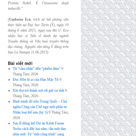
Premio Nobel. È l’invasione
degli
imbecilli.”
(
Umberto Eco
,
trích từ bài phỏng vấn
thực hiện tại Đại học Turin (Ý), ngày 10
tháng 6
năm 2015, ngay sau khi U. Eco
nhận học vị Tiến sĩ danh dự ngành
Truyền thông và
Văn hoá truyền thông
đại chúng. Nguyên văn tiếng Ý đăng trên
báo La Stampa
11.06.2015
)
Bài viết mới
Từ “cảm nhận” đến “phiếm đàm”
9
Tháng Tám, 2026
Đọc
Hồn là ai
của Hàn Mặc Tử
9
Tháng Tám, 2026
Khi thơ trở thành nơi cất giữ sự thật
9
Tháng Tám, 2026
Bình minh đỏ trên Trung Quốc – Chủ
nghĩa Cộng sản Chế ngự một phần tư
Nhân loại thế nào (kỳ 5)
9 Tháng Tám,
2026
Sau lễ động thổ Dự án Kênh Funan
Techo cách đây hai năm, cần một tầm
nhìn mới: Từ “một công trình” sang