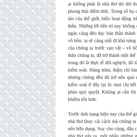
ai không phải là nhà thơ thì dõi t
phong thái điềm tĩnh. Trong số họ 
tàn của thế giới, biến hoạt động 
thân. Những lời tiên tri nay không
ngày càng đẽo đục bản thân thành 
vô hồn, ta sẽ càng mất đi khả năn
của chúng ta trước vạn vật – vô hồ
thân chúng ta, đã trở thành một th
trong đó là thực tế đối nghịch, đó
kiểm soát. Hàng trăm, thậm chí hà
nhưng chúng đều đã trở nên quá q
kiểm soát ở đây lại là: mọi chi ti
phào quỷ quyệt. Không ai cần tôi
khiêm tốn hơn.
Trước tình trạng hiện nay của thế g
nhà thơ (hay cái cách mà chúng ta
nên hữu dụng. Suy cho cùng, dẫu c
nhà thơ gây ra, một phần những g