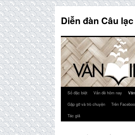
Skip
to
Diễn đàn Câu lạc
content
Số đặc biệt
Vấn đề hôm nay
Văn
Gặp gỡ và trò chuyện
Trên Faceboo
Tác giả