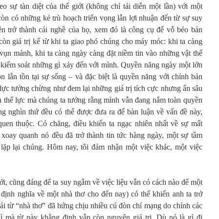
heo sự tàn diệt của thế giới (không chỉ tái diễn một lần) với một
còn có những kẻ trù hoạch triển vọng lẫn lợi nhuận đến từ sự suy
trên trở thành cái nghề của họ, xem đó là công cụ để vỗ béo bản
 còn giá trị kể từ khi ta giao phó chúng cho máy móc: khi ta càng
vụn mảnh, khi ta càng ngày càng đặt niềm tin vào những vật thể
g kiểm soát những gì xảy đến với mình. Quyền năng ngày một lớn
n lẫn tồn tại sự sống – và đặc biệt là quyền năng với chính bản
ế lực tưởng chừng như đem lại những giá trị tích cực nhưng ẩn sâu
 là thế lực mà chúng ta tưởng rằng mình vẫn đang nắm toàn quyền
ng nghìn thứ đều có thể được đưa ra để bàn luận về vấn đề này,
uen thuộc. Có chăng, điều khiến ta ngạc nhiên nhất về sự mất
ết xoay quanh nó đều đã trở thành tin tức hàng ngày, một sự tầm
 lặp lại chúng. Hôm nay, tôi đảm nhận một việc khác, một việc
iới, cũng đáng để ta suy ngẫm về việc liệu vẫn có cách nào để một
 định nghĩa về một nhà thơ cho đến nay) có thể khiến anh ta trở
ái từ “nhà thơ” đã hứng chịu nhiều cú đòn chí mạng do chính các
ì mà từ này khẳng định vẫn còn nguyên giá trị. Dù nó là gì đi