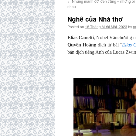
←
Những mảnh đời đen trắng – những bi k
nhau
Nghề của Nhà thơ
Posted on
18 Tháng Mười Một, 2023
by
p
Elias Canetti
, Nobel Vănchương n
Quyên Hoàng
dịch từ bài “
Elias 
bản dịch tiếng Anh của Lucas Zwir