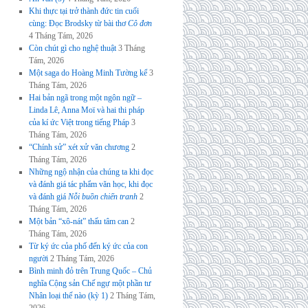
Khi thực tại trở thành đức tin cuối
cùng: Đọc Brodsky từ bài thơ
Cô đơn
4 Tháng Tám, 2026
Còn chút gì cho nghệ thuật
3 Tháng
Tám, 2026
Một saga do Hoàng Minh Tường kể
3
Tháng Tám, 2026
Hai bản ngã trong một ngôn ngữ –
Linda Lê, Anna Moï và hai thi pháp
của kí ức Việt trong tiếng Pháp
3
Tháng Tám, 2026
“Chính sử” xét xử văn chương
2
Tháng Tám, 2026
Những ngộ nhận của chúng ta khi đọc
và đánh giá tác phẩm văn học, khi đọc
và đánh giá
Nỗi buồn chiến tranh
2
Tháng Tám, 2026
Một bản “xô-nát” thấu tâm can
2
Tháng Tám, 2026
Từ ký ức của phố đến ký ức của con
người
2 Tháng Tám, 2026
Bình minh đỏ trên Trung Quốc – Chủ
nghĩa Cộng sản Chế ngự một phần tư
Nhân loại thế nào (kỳ 1)
2 Tháng Tám,