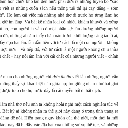
âm hồn chưa khô tàn đến mức phải đưa ra những tuyên bố “sức
ọ viết ra những cuốn sách nếu thông tuệ thì lại cay đắng – sớm
t”. Họ làm cái việc mà những nhà thơ đi trước họ từng làm: họ
 vì giữ im lặng. Và bất kể nhân loại có nhiều khiếm khuyết và xứng
mắt họ, con người ta vẫn có một phận sự: tán dương những người
u đó, những ai cảm thấy chán nản trước khối lượng sáng tác ồ ạt,
ị đày đọa hai lần: lần đầu tiên với tư cách là một con người – không
được nữa – và tiếp đó, với tư cách là một người không chịu thừa
i chết – hay nỗi ám ảnh với cái chết của những người viết – chính
như nhau cho những người chỉ
đơn thuần
viết lẫn những người vẫn
không thấy sự khác biệt nào giữa họ; họ giống nhau như hai giọt
ược trao cho họ trước đây là cái quyền bất di bất dịch.
 làm nhà thơ nếu anh ta không hoài nghi một cách nghiêm túc về
. Bất kỳ ai không nhận ra thế giới này đang ở trong tình trạng ra
 đáng để nói. Hiện trạng nguy khốn của thế giới, một thời là mối
iáo, nay đã bị đẩy vào địa hạt của những sự vụ thế tục, và những