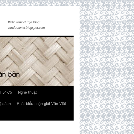
Web: vanviet.info Blog:
vandoanviet.blogspot.com
 54-75
Nghệ thuật
ệ sách
Phát biểu nhận giải Văn Việt