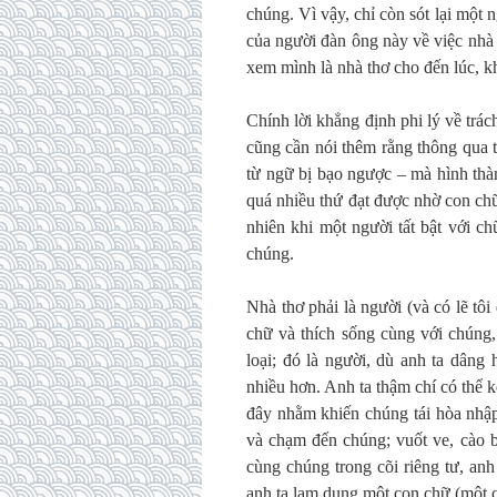
chúng. Vì vậy, chỉ còn sót lại một 
của người đàn ông này về việc nhà t
xem mình là nhà thơ cho đến lúc, kh
Chính lời khẳng định phi lý về trác
cũng cần nói thêm rằng thông qua 
từ ngữ bị bạo ngược – mà hình thàn
quá nhiều thứ đạt được nhờ con chữ
nhiên khi một người tất bật với c
chúng.
Nhà thơ phải là người (và có lẽ tô
chữ và thích sống cùng với chúng,
loại; đó là người, dù anh ta dâng
nhiều hơn. Anh ta thậm chí có thể 
đây nhằm khiến chúng tái hòa nhập
và chạm đến chúng; vuốt ve, cào b
cùng chúng trong cõi riêng tư, an
anh ta lạm dụng một con chữ (một c