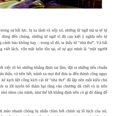
rong sự bất lực, bị xa lánh và xếp xó, những từ ngữ mà ta sẽ tự
 dùng đến chúng, những từ ngữ vì đã cạn kiệt ý nghĩa nên tự
 cảnh báo không hay – trong số đó, ta thấy từ “nhà thơ”. Và bất
g viết lách, vốn mãi luôn tồn tại, sẽ tự gọi mình là “một người
ới việc rũ bỏ những khẳng định sai lầm, đặt ra những tiêu chuẩn
ản thân, và trên hết, tránh xa mọi thứ đưa ta đến thành công ngụy
 kẻ kịch liệt công kích cái từ “nhà thơ” đã lập nên một kiểu chủ
ưa ra lời tuyên bố thảm hại rằng văn chương đã chết và in trên
g
nhỏ nhen
của mình, như thể lời khẳng định trên có gì đó đáng để
ơi mào nhanh chóng bị nhấn chìm bởi chính sự lố bịch của nó,