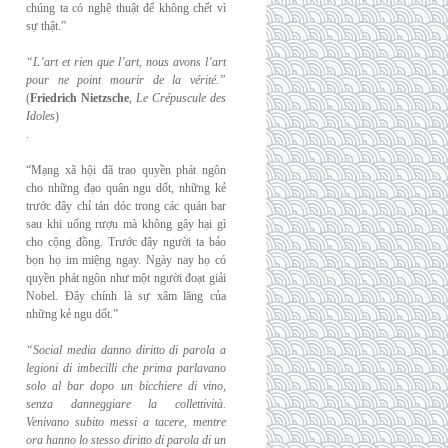
chúng ta có nghệ thuật để không chết vì
sự thật.”
“L’art et rien que l’art, nous avons l’art
pour ne point mourir de la vérité.”
(
Friedrich
Nietzsche
,
Le Crépuscule des
Idoles
)
.
“Mạng xã hội đã trao quyền phát ngôn
cho những đạo quân ngu dốt, những kẻ
trước đây chỉ tán dóc trong các quán bar
sau khi uống rượu mà không gây hại gì
cho cộng đồng. Trước đây người ta bảo
bọn họ im miệng ngay. Ngày nay họ có
quyền phát ngôn như một người đoạt giải
Nobel. Đây chính là sự xâm lăng của
những kẻ ngu dốt.”
“Social media danno diritto di parola a
legioni di imbecilli che prima parlavano
solo al
bar dopo un bicchiere di vino,
senza danneggiare la collettività.
Venivano subito messi a
tacere, mentre
ora hanno lo stesso diritto di parola di un