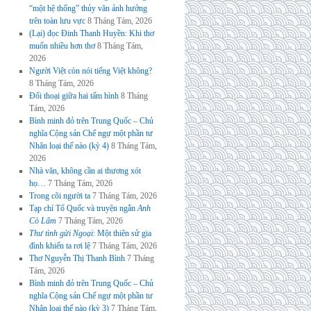
“một hệ thống” thủy văn ảnh hưởng
trên toàn lưu vực
8 Tháng Tám, 2026
(Lại) đọc Đinh Thanh Huyền: Khi thơ
muốn nhiều hơn thơ
8 Tháng Tám,
2026
Người Việt còn nói tiếng Việt không?
8 Tháng Tám, 2026
Đối thoại giữa hai tấm hình
8 Tháng
Tám, 2026
Bình minh đỏ trên Trung Quốc – Chủ
nghĩa Cộng sản Chế ngự một phần tư
Nhân loại thế nào (kỳ 4)
8 Tháng Tám,
2026
Nhà văn, không cần ai thương xót
họ…
7 Tháng Tám, 2026
Trong cõi người ta
7 Tháng Tám, 2026
Tạp chí Tổ Quốc và truyện ngắn
Anh
Cò Lấm
7 Tháng Tám, 2026
Thư tình gửi Ngoại
: Một thiên sử gia
đình khiến ta rơi lệ
7 Tháng Tám, 2026
Thơ Nguyễn Thị Thanh Bình
7 Tháng
Tám, 2026
Bình minh đỏ trên Trung Quốc – Chủ
nghĩa Cộng sản Chế ngự một phần tư
Nhân loại thế nào (kỳ 3)
7 Tháng Tám,