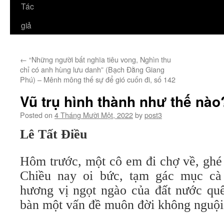
Tác
giả
←
“Những người bất nghĩa tiêu vong, Nghìn thu
chỉ có anh hùng lưu danh” (Bạch Đằng Giang
Phú) – Mênh mông thế sự để gió cuốn đi, số 142
Vũ trụ hình thành như thế nào
Posted on
4 Tháng Mười Một, 2022
by
post3
Lê Tất Điều
Hôm trước, một cô em đi chợ về, ghé 
Chiều nay oi bức, tạm gác mục cà
hương vị ngọt ngào của đất nước qu
bàn một vấn đề muôn đời không nguội 