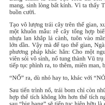
mang, sinh lòng bất kính. Vì ta thấy
buồn cười.
Tạo vô lượng trái cây trên thế gian, 
một khuôn mẫu: rễ cây tổng hợp biế
nhựa lan khắp lá cành, tuôn vào mầm
lớn dần. Vậy mà để tạo thế gian, Ngà
phương pháp khác hẳn: Cho một ng
viên sỏi vô sinh, nổ tung thành Vũ trụ
tiếp tục phình ra, to thêm, miên man, b
“NỔ” ra, dù nhỏ hay to, khác với “NỞ
Sau tiến trình nổ, trái bom chỉ còn 
hợp thể tích không lớn hơn thể tích n
sau “big bang” sẽ tiếp tục hiện hữu là