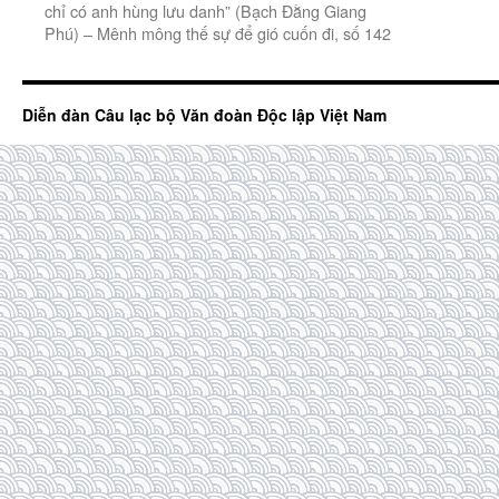
chỉ có anh hùng lưu danh” (Bạch Đằng Giang
Phú) – Mênh mông thế sự để gió cuốn đi, số 142
Diễn đàn Câu lạc bộ Văn đoàn Độc lập Việt Nam