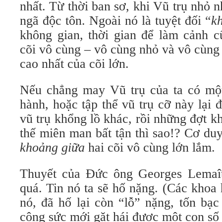
nhất. Từ thời ban sơ, khi Vũ trụ nhỏ n
ngã độc tôn. Ngoài nó là tuyệt đối “
k
không gian, thời gian để làm cảnh c
cõi vô cùng – vô cùng nhỏ và vô cùng 
cao nhất của cõi lớn.
Nếu chẳng may Vũ trụ của ta có mộ
hành, hoặc tập thể vũ trụ cỡ này lại
vũ trụ khổng lồ khác, rồi những đợt 
thế miên man bất tận thì sao!? Cơ du
khoảng giữa
hai cõi vô cùng lớn lắm.
Thuyết của Đức ông Georges Lemaît
quá. Tin nó ta sẽ hố nặng. (Các khoa
nó, đã hố lại còn “lỗ” nặng, tốn bạc 
công sức mới gặt hái được một con số