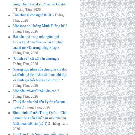
cùng: Đọc Brodsky từ bài thơ
Cô đơn
4 Tháng Tám, 2026
Còn chút gì cho nghệ thuật
3 Tháng
Tám, 2026
Một saga do Hoàng Minh Tường kể
3
Tháng Tám, 2026
Hai bản ngã trong một ngôn ngữ –
Linda Lê, Anna Moï và hai thi pháp
của kí ức Việt trong tiếng Pháp
3
Tháng Tám, 2026
“Chính sử” xét xử văn chương
2
Tháng Tám, 2026
Những ngộ nhận của chúng ta khi đọc
và đánh giá tác phẩm văn học, khi đọc
và đánh giá
Nỗi buồn chiến tranh
2
Tháng Tám, 2026
Một bản “xô-nát” thấu tâm can
2
Tháng Tám, 2026
Từ ký ức của phố đến ký ức của con
người
2 Tháng Tám, 2026
Bình minh đỏ trên Trung Quốc – Chủ
nghĩa Cộng sản Chế ngự một phần tư
Nhân loại thế nào (kỳ 1)
2 Tháng Tám,
2026
Thơ Trần Đình Sơn Cước: nỗi niềm và