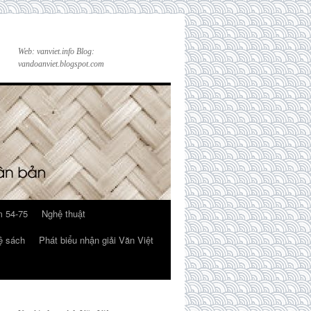
Web: vanviet.info Blog:
vandoanviet.blogspot.com
 54-75
Nghệ thuật
ệ sách
Phát biểu nhận giải Văn Việt