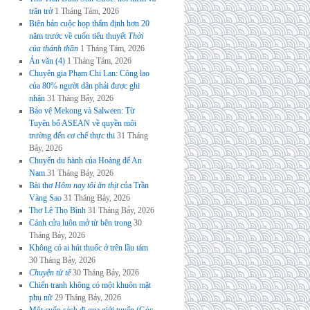
trăn trở
1 Tháng Tám, 2026
Biên bản cuộc họp thẩm định hơn 20
năm trước về cuốn tiểu thuyết
Thời
của thánh thần
1 Tháng Tám, 2026
Án văn (4)
1 Tháng Tám, 2026
Chuyên gia Phạm Chi Lan: Công lao
của 80% người dân phải được ghi
nhận
31 Tháng Bảy, 2026
Bảo vệ Mekong và Salween: Từ
Tuyên bố ASEAN về quyền môi
trường đến cơ chế thực thi
31 Tháng
Bảy, 2026
Chuyến du hành của Hoàng đế An
Nam
31 Tháng Bảy, 2026
Bài thơ
Hôm nay tôi ăn thịt
của Trần
Vàng Sao
31 Tháng Bảy, 2026
Thơ Lê Thọ Bình
31 Tháng Bảy, 2026
Cánh cửa luôn mở từ bên trong
30
Tháng Bảy, 2026
Không có ai hút thuốc ở trên lầu tám
30 Tháng Bảy, 2026
Chuyện tử tế
30 Tháng Bảy, 2026
Chiến tranh không có một khuôn mặt
phụ nữ
29 Tháng Bảy, 2026