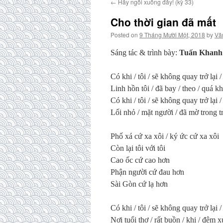
←
Hãy ngồi xuống đây! (kỳ 33)
Cho thời gian đã mất
Posted on
9 Tháng Mười Một, 2018
by
Vă
Sáng tác & trình bày:
Tuấn Khanh
Có khi / tôi / sẽ không quay trở lại 
Linh hồn tôi / đã bay / theo / quá k
Có khi / tôi / sẽ không quay trở lại
Lối nhỏ / mặt người / đã mờ trong t
Phố xá cứ xa xôi / ký ức cứ xa xôi
Còn lại tôi với tôi
Cao ốc cứ cao hơn
Phận người cứ đau hơn
Sài Gòn cứ lạ hơn
Có khi / tôi / sẽ không quay trở lại
Nơi tuổi thơ / rất buồn / khi / đêm 