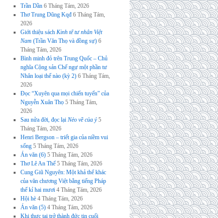
Trần Dần
6 Tháng Tám, 2026
Thơ Trung Dũng Kqđ
6 Tháng Tám,
2026
Giới thiệu sách
Kinh tế tư nhân Việt
Nam
(Trần Văn Thọ và đồng sự)
6
Tháng Tám, 2026
Bình minh đỏ trên Trung Quốc – Chủ
nghĩa Cộng sản Chế ngự một phần tư
Nhân loại thế nào (kỳ 2)
6 Tháng Tám,
2026
Đọc “Xuyên qua mọi chiến tuyến” của
Nguyễn Xuân Thọ
5 Tháng Tám,
2026
Sau nửa đời, đọc lại
Nẻo về của ý
5
Tháng Tám, 2026
Henri Bergson – triết gia của niềm vui
sống
5 Tháng Tám, 2026
Án văn (6)
5 Tháng Tám, 2026
Thơ Lê An Thế
5 Tháng Tám, 2026
Cung Giũ Nguyên: Một khả thể khác
của văn chương Việt bằng tiếng Pháp
thế kỉ hai mươi
4 Tháng Tám, 2026
Hội hè
4 Tháng Tám, 2026
Án văn (5)
4 Tháng Tám, 2026
Khi thực tại trở thành đức tin cuối