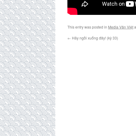
This entry was posted in
Media Văn Việt
a
←
Hãy ngồi xuống đây! (kỳ 33)