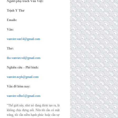
Người phụ trách Văn Việt:
Trịnh Y Thư
Emails:
Văn:
vanviet.van14@gmail.com
Thơ:
tho.vanviet.vd@gmail.com
Nghiên cứu – Phê bình:
vanviet.ncpb@gmail.com
Vấn đề hôm nay:
vanviet.vdhn1@gmail.com
“Thế giới này, như nó đang được tạo ra, là
không chịu đựng nổi. Nên tôi cần có mặt
trăng, tôi cần niềm hạnh phúc hoặc cần sự