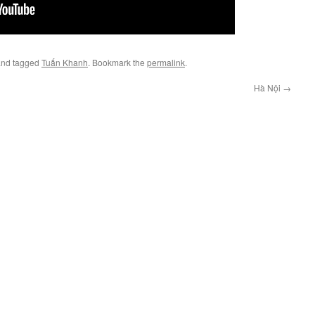
nd tagged
Tuấn Khanh
. Bookmark the
permalink
.
Hà Nội
→