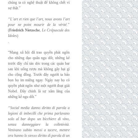
chúng ta có nghệ thuật để không chết vì
sự thật.”
“L’art et rien que l’art, nous avons l’art
pour ne point mourir de la vérité.”
(
Friedrich
Nietzsche
,
Le Crépuscule des
Idoles
)
.
“Mạng xã hội đã trao quyền phát ngôn
cho những đạo quân ngu dốt, những kẻ
trước đây chỉ tán dóc trong các quán bar
sau khi uống rượu mà không gây hại gì
cho cộng đồng. Trước đây người ta bảo
bọn họ im miệng ngay. Ngày nay họ có
quyền phát ngôn như một người đoạt giải
Nobel. Đây chính là sự xâm lăng của
những kẻ ngu dốt.”
“Social media danno diritto di parola a
legioni di imbecilli che prima parlavano
solo al
bar dopo un bicchiere di vino,
senza danneggiare la collettività.
Venivano subito messi a
tacere, mentre
ora hanno lo stesso diritto di parola di un