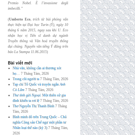
Premio Nobel. È l’invasione
degli
imbecilli.”
(
Umberto Eco
,
trích từ bài phỏng vấn
thực hiện tại Đại học Turin (Ý), ngày 10
tháng 6
năm 2015, ngay sau khi U. Eco
nhận học vị Tiến sĩ danh dự ngành
Truyền thông và
Văn hoá truyền thông
đại chúng. Nguyên văn tiếng Ý đăng trên
báo La Stampa
11.06.2015
)
Bài viết mới
Nhà văn, không cần ai thương xót
họ…
7 Tháng Tám, 2026
Trong cõi người ta
7 Tháng Tám, 2026
Tạp chí Tổ Quốc và truyện ngắn
Anh
Cò Lấm
7 Tháng Tám, 2026
Thư tình gửi Ngoại
: Một thiên sử gia
đình khiến ta rơi lệ
7 Tháng Tám, 2026
Thơ Nguyễn Thị Thanh Bình
7 Tháng
Tám, 2026
Bình minh đỏ trên Trung Quốc – Chủ
nghĩa Cộng sản Chế ngự một phần tư
Nhân loại thế nào (kỳ 3)
7 Tháng Tám,
2026