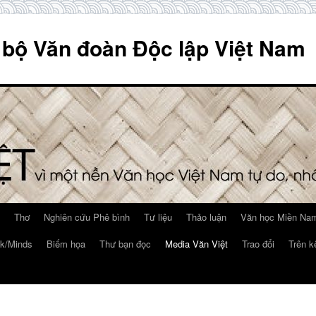
 bộ Văn đoàn Độc lập Việt Nam
Thơ
Nghiên cứu Phê bình
Tư liệu
Thảo luận
Văn học Miền Nam
k/Minds
Biếm họa
Thư bạn đọc
Media Văn Việt
Trao đổi
Trên k