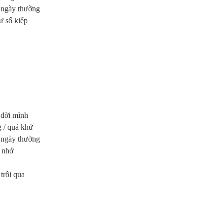
 / ngày thường
ư số kiếp
/ đời mình
g / quá khứ
 / ngày thường
í nhớ
trôi qua