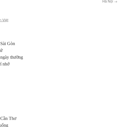
Hà Nội
→
n Việt
/ Sài Gòn
hứ
 / ngày thường
rí nhớ
 / Cần Thơ
xuống