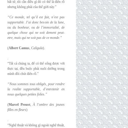
bất tử, tôi cần điều gì đó có thể là điên rồ
nhưng không phải của thế giới này.”
“Ce monde, tel qu’il est fait, n’est pas
supportable. J’ai donc besoin de la lune,
ou du
bonheur, ou de l’immortalité, de
quelque chose qui ne soit dement peut-
etre, mais qui
ne soit pas de ce monde.”
(
Albert Camus
,
Caligula
).
.
“Tất cả chúng ta, để có thể sống được với
thực tại, đều buộc phải nuôi dưỡng trong
mình đôi chút điên rồ.”
“Nous sommes tous obligés, pour rendre
la realite supportable, d’entretenir en
nous
quelques petites folies.”
(
Marcel Proust
,
À l’ombre des jeunes
filles en fleurs
)
.
“Nghệ thuật và không gì ngoài nghệ thuật,