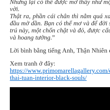
Nhưng lại có thể được mơ thấy như một
vời.
Thật ra, phần cái chân thì nằm quá x
đầu mờ dần. Bạn có thể mơ và để đời 
trú này, một chốn chật và đỏ, được c
và hoang tưởng
.”
Lời bình bằng tiếng Anh, Thận Nhiên d
Xem tranh ở đây:
https://www.primomarellagallery.com/
thai-tuan-interior-black-souls/