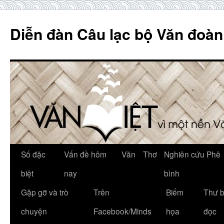
Skip
to
Diễn đàn Câu lạc bộ Văn đoàn
content
Số đặc
Vấn đề hôm
Văn
Thơ
Nghiên cứu Phê
biệt
nay
bình
Gặp gỡ và trò
Trên
Biếm
Thư 
chuyện
Facebook/Minds
họa
đọc