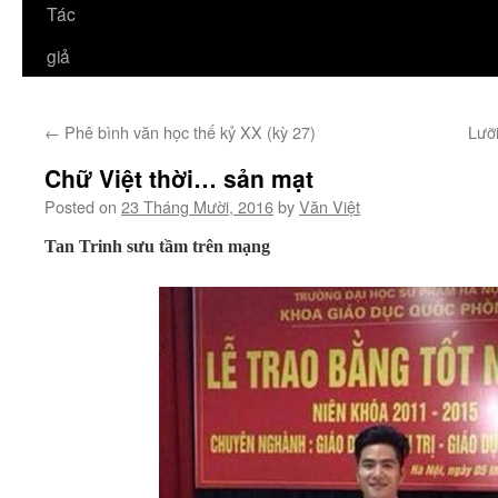
Tác
giả
←
Phê bình văn học thế kỷ XX (kỳ 27)
Lưỡ
Chữ Việt thời… sản mạt
Posted on
23 Tháng Mười, 2016
by
Văn Việt
Tan Trinh sưu tầm trên mạng