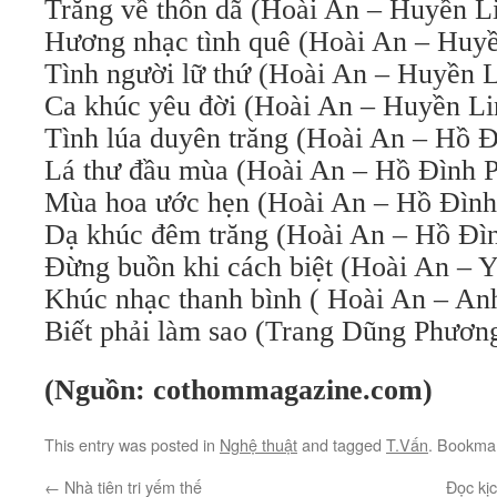
Trăng về thôn dã (Hoài An – Huyền L
Hương nhạc tình quê (Hoài An – Huyề
Tình người lữ thứ (Hoài An – Huyền L
Ca khúc yêu đời (Hoài An – Huyền Li
Tình lúa duyên trăng (Hoài An – Hồ 
Lá thư đầu mùa (Hoài An – Hồ Đình 
Mùa hoa ước hẹn (Hoài An – Hồ Đìn
Dạ khúc đêm trăng (Hoài An – Hồ Đì
Đừng buồn khi cách biệt (Hoài An – 
Khúc nhạc thanh bình ( Hoài An – An
Biết phải làm sao (Trang Dũng Phươn
(
Nguồn: cothommagazine.com
)
This entry was posted in
Nghệ thuật
and tagged
T.Vấn
. Bookma
←
Nhà tiên tri yếm thế
Đọc kị