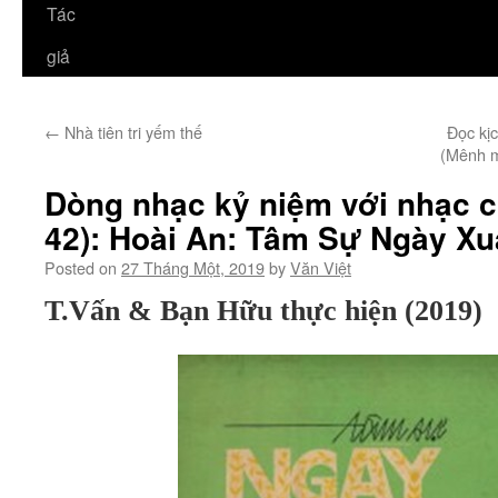
Tác
giả
←
Nhà tiên tri yếm thế
Đọc kị
(Mênh m
Dòng nhạc kỷ niệm với nhạc 
42): Hoài An: Tâm Sự Ngày X
Posted on
27 Tháng Một, 2019
by
Văn Việt
T.Vấn & Bạn Hữu thực hiện (201
9
)