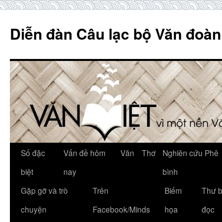
Skip
to
Diễn đàn Câu lạc bộ Văn đoàn
content
Số đặc
Vấn đề hôm
Văn
Thơ
Nghiên cứu Phê
biệt
nay
bình
Gặp gỡ và trò
Trên
Biếm
Thư 
chuyện
Facebook/Minds
họa
đọc