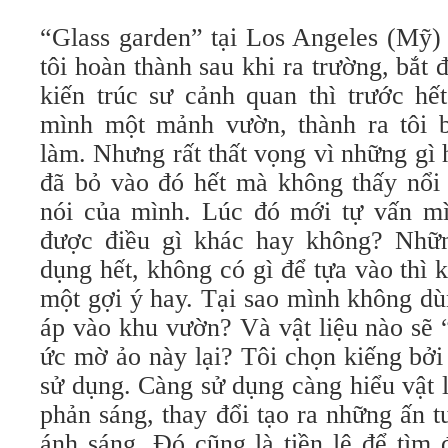
“Glass garden” tại Los Angeles (Mỹ) 
tôi hoàn thành sau khi ra trường, bắt 
kiến trúc sư cảnh quan thì trước hết
mình một mảnh vườn, thành ra tôi b
làm. Nhưng rất thất vọng vì những gì
đã bỏ vào đó hết mà không thấy nổi 
nói của mình. Lúc đó mới tự vấn mì
được điều gì khác hay không? Nhữn
dụng hết, không có gì để tựa vào thì k
một gợi ý hay. Tại sao mình không d
áp vào khu vườn? Và vật liệu nào sẽ
ức mờ ảo này lại? Tôi chọn kiếng bởi v
sử dụng. Càng sử dụng càng hiểu vật li
phản sáng, thay đổi tạo ra những ấn 
ánh sáng. Đó cũng là tiền lệ để tìm 