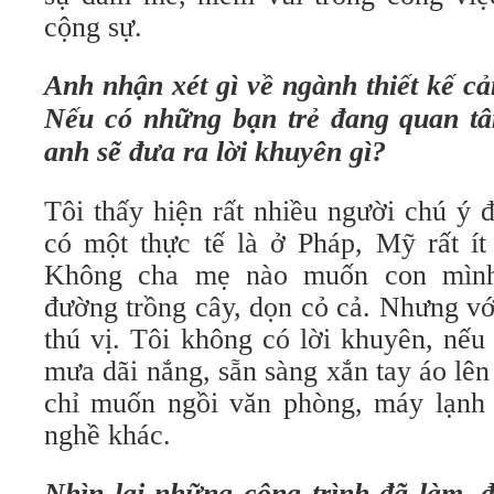
cộng sự.
Anh nhận xét gì về ngành thiết kế c
Nếu có những bạn trẻ đang quan tâ
anh sẽ đưa ra lời khuyên gì?
Tôi thấy hiện rất nhiều người chú ý
có một thực tế là ở Pháp, Mỹ rất ít
Không cha mẹ nào muốn con mình
đường trồng cây, dọn cỏ cả. Nhưng với
thú vị. Tôi không có lời khuyên, nế
mưa dãi nắng, sẵn sàng xắn tay áo lên
chỉ muốn ngồi văn phòng, máy lạnh t
nghề khác.
Nhìn lại những công trình đã làm, đ