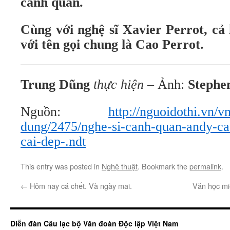
cảnh quan.
Cùng với nghệ sĩ Xavier Perrot, cả 
với tên gọi chung là Cao Perrot.
Trung Dũng
thực hiện –
Ảnh:
Stephe
Nguồn:
http://nguoidothi.vn/v
dung/2475/nghe-si-canh-quan-andy-ca
cai-dep-.ndt
This entry was posted in
Nghệ thuật
. Bookmark the
permalink
.
←
Hôm nay cá chết. Và ngày mai.
Văn học mi
Diễn đàn Câu lạc bộ Văn đoàn Độc lập Việt Nam