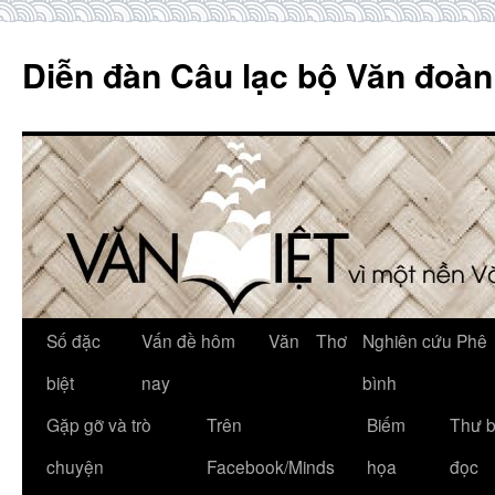
Skip
to
Diễn đàn Câu lạc bộ Văn đoàn
content
Số đặc
Vấn đề hôm
Văn
Thơ
Nghiên cứu Phê
biệt
nay
bình
Gặp gỡ và trò
Trên
Biếm
Thư 
chuyện
Facebook/Minds
họa
đọc