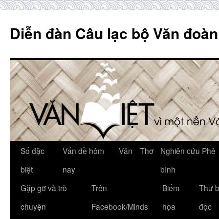
Skip
to
Diễn đàn Câu lạc bộ Văn đoàn
content
Số đặc
Vấn đề hôm
Văn
Thơ
Nghiên cứu Phê
biệt
nay
bình
Gặp gỡ và trò
Trên
Biếm
Thư 
chuyện
Facebook/Minds
họa
đọc