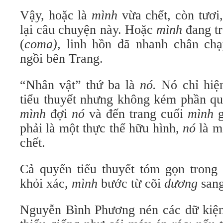
Vậy, hoặc là
mình
vừa chết, còn tươi,
lại câu chuyện này. Hoặc
mình
đang tr
(
coma),
linh hồn đã nhanh chân chạ
ngồi bên Trang.
“Nhân vật” thứ ba là
nó.
Nó chỉ hiện
tiểu thuyết nhưng không kém phần qu
mình
đợi
nó
và đến trang cuối
mình
g
phải là một thực thể hữu hình,
nó
là mộ
chết.
Cả quyển tiểu thuyết tóm gọn trong 
khỏi xác,
mình
bước từ cõi
dương
sang
Nguyễn Bình Phương nén các dữ kiện 