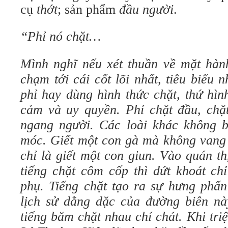
cụ
thớt
; sản phẩm
đầu người
.
“Phỉ nó chặt…
Mình nghĩ nếu xét thuần về mặt hành
chạm tới cái cốt lõi nhất, tiêu biểu 
phỉ hay dùng hình thức chặt, thứ hìn
cảm và uy quyền. Phỉ chặt đầu, chặt
ngang người. Các loài khác không bi
móc. Giết một con gà mà không vang l
chỉ là giết một con giun. Vào quán t
tiếng chặt côm cốp thì dứt khoát ch
phụ. Tiếng chặt tạo ra sự hưng phấ
lịch sử dằng dặc của đường biên nà
tiếng băm chặt nhau chí chát. Khi tr