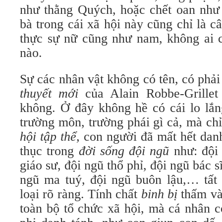
như thằng Quých, hoặc chết oan như
bà trong cái xã hội này cũng chỉ là câ
thực sự nữ cũng như nam, không ai c
nào.
Sự các nhân vật không có tên, có phải
thuyết mới
của Alain Robbe-Grillet
không. Ở đây không hề có cái lo lắn
trường môn, trường phái gì cả, mà chỉ
hội tập thể,
con người đã mất hết danh
thục trong
đời sống đội ngũ
như: đội 
giáo sư, đội ngũ thổ phỉ, đội ngũ bác s
ngũ ma tuý, đội ngũ buôn lậu,… tất
loại rõ ràng. Tính chất
binh bị
thấm và
toàn bộ tổ chức xã hội, mà cá nhân c