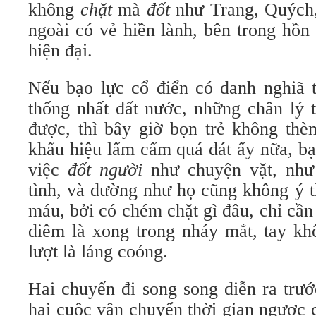
không
chặt
mà
đốt
như Trang, Quýc
ngoài có vẻ hiền lành, bên trong hồn
hiện đại.
Nếu bạo lực cổ điển có danh nghiã t
thống nhất đất nước, những chân lý t
được, thì bây giờ bọn trẻ không th
khẩu hiệu lẩm cẩm quá đát ấy nữa, bạ
việc
đốt người
như chuyện vặt, như
tình, và dường như họ cũng không ý 
máu, bởi có chém chặt gì đâu, chỉ cầ
diêm là xong trong nháy mắt, tay kh
lượt là láng coóng.
Hai chuyến đi song song diễn ra trư
hai cuộc vận chuyển thời gian ngược c