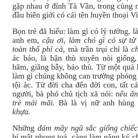
gặp nhau ở đỉnh Tà Vần, trong cùng m
đầu biên giới có cái tên huyền thoại V
Bọn trẻ đã hiểu: làm gì có lý tưởng, l
anh em,
cậu ơi, làm chó gì có sự tử 
toàn thổ phỉ cả,
mà trần trụi chỉ là
c
ác báo, là hận thù xuyên nòi giống,
hãm, giăng bẫy, báo thù. Từ một quá 
làm gì chúng không can trường phóng 
tội ác. Từ đời cha đến đời con, tất cả
người, bà phó chủ tịch xã nói:
nếu ăn
trẻ mải mãi.
Bà là vị nữ anh hùng t
khựa.
Những
đám mây
ngũ sắc giống chiế
bí mật phong toả, càng làm nặng ký c