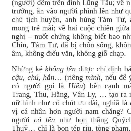
(người) đêm trên đỉnh Lũng Tẩu; về 
trướng, ăn vào người phình lên như q
chủ tịch huyện, anh hùng Tám Tư, ă
mong trẻ mãi; về hai cuộc chiến giữ
nghị – nuốt chửng không biết bao n
Chín, Tám Tư, đã bị chôn sống, khôn
âm, không điếu văn, không giỗ chạp.
Những kẻ
không tên
được chỉ định b
cậu, chú, hắn
… (riêng
mình,
nếu để 
có người gọi là
Hiếu
) bên cạnh m
Trang, Thu, Hằng, Vân Ly, … tạo ra 
nữ hình như có chút ưu đãi, nghiã là
vị cá nhân hơn người nam chăng? C
người
có tên
như bọn thằng Quých,
Thuỷ… chỉ là bọn tép riu, tòng phạm,