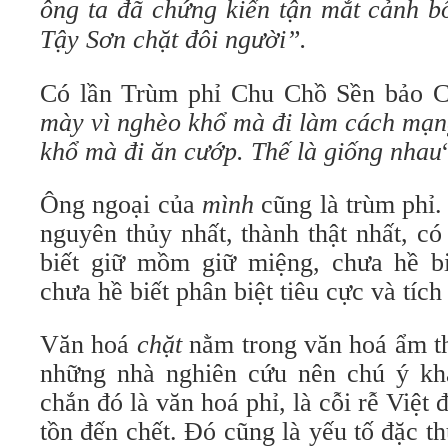
ông ta đã chứng kiến tận mắt cảnh b
Tậy Sơn chặt đôi người”.
Có lần Trùm phỉ Chu Chồ Sền bảo 
mày vì nghèo khổ mà đi làm cách mạn
khổ mà đi ăn cướp. Thế là giống nhau
Ông ngoại của
mình
cũng là trùm phỉ.
nguyên thủy nhất, thành thật nhất, có
biết giữ mồm giữ miệng, chưa hề b
chưa hề biết phân biệt tiêu cực và tích
Văn hoá
chặt
nằm trong văn hoá ẩm th
những nhà nghiên cứu nên chú ý kha
chắn đó là văn hoá phỉ, là cỗi rễ Việt 
tồn đến chết. Đó cũng là yếu tố đặc th