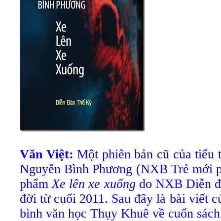
Văn Việt:
Một phiên bản cũ của tiểu 
Nguyễn Bình Phương (NXB Trẻ mới phá
phẩm
Xe lên xe xuống
do NXB Diễn đà
đời từ cuối 2011. Sau đây là bài viết 
bình văn học Thụy Khuê về cuốn sách