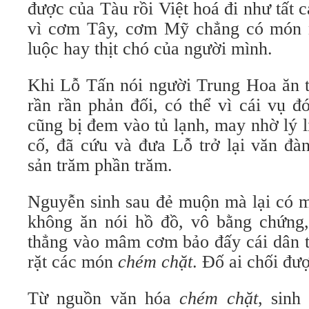
được của Tàu rồi Việt hoá đi như tất 
vì cơm Tây, cơm Mỹ chẳng có món 
luộc hay thịt chó của người mình.
Khi Lỗ Tấn nói người Trung Hoa ăn th
rần rần phản đối, có thể vì cái vụ 
cũng bị đem vào tủ lạnh, may nhờ lý 
cố, đã cứu và đưa Lỗ trở lại văn đà
sản trăm phần trăm.
Nguyễn sinh sau đẻ muộn mà lại có m
không ăn nói hồ đồ, vô bằng chứng,
thẳng vào mâm cơm bảo đấy cái dân t
rặt các món
chém chặt
. Đố ai chối đư
Từ nguồn văn hóa
chém chặt
, sinh