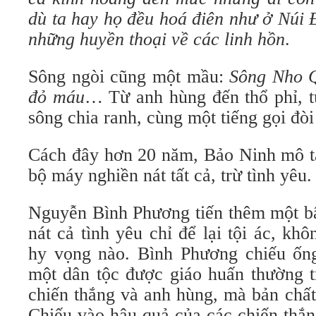
dù ta hay họ đều hoá điên như ở Núi 
những huyền thoại về các linh hồn
.
Sông ngòi cũng một mầu:
Sông Nho Q
đỏ máu
… Từ anh hùng đến thổ phỉ, từ
sông chia ranh, cùng một tiếng gọi đòi
Cách đây hơn 20 năm, Bảo Ninh mô tả
bộ máy nghiền nát tất cả, trừ tình yêu.
Nguyễn Bình Phương tiến thêm một bậ
nát cả tình yêu chỉ để lại tội ác, k
hy vọng nào. Bình Phương chiếu ống
một dân tộc được giáo huấn thường t
chiến thắng và anh hùng, mà bản chất 
Chiếu vào hậu quả của các chiến thắn