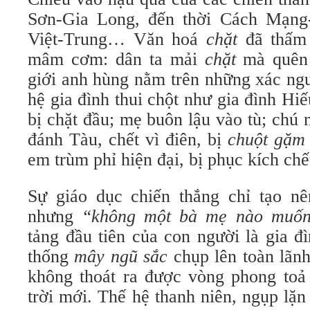
Sơn-Gia Long, đến thời Cách Mạng-
Việt-Trung… Văn hoá
chặt
đã thấm
mâm cơm: dân ta mải
chặt
mà quê
giới anh hùng nằm trên những xác ngư
hệ gia đình thui chột như gia đình Hi
bị chặt đầu; mẹ buôn lậu vào tù; chú 
đánh Tàu, chết vì điên, bị
chuột gặm 
em trùm phỉ hiện đại, bị phục kích c
Sự giáo dục chiến thắng chỉ tạo 
nhưng
“không một bà mẹ nào muốn
tảng đầu tiên của con người là gia đ
thống
mây ngũ sắc
chụp lên toàn lãn
không thoát ra được vòng phong toả
trời mới. Thế hệ thanh niên, ngụp lặn