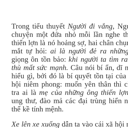
Trong tiểu thuyết
Người đi vắng
, Ng
chuyện một đứa nhỏ mỗi lần nghe th
thiến lợn là nó hoảng sợ, hai chân ch
mắt tự hỏi:
ai là người đẻ ra những
giọng ôn tồn bảo:
khi người ta tìm r
thù mất sức mạnh.
Câu nói bí ẩn, dĩ 
hiểu gì, bởi đó là bí quyết tồn tại củ
hội niêm phong: muốn yên thân thì c
tra ai là
mẹ của những ông thiến lợ
ung thư, đào mả các đại trùng hiển 
thể kề tính mệnh.
Xe lên xe xuống
dẫn ta vào cái xã hội