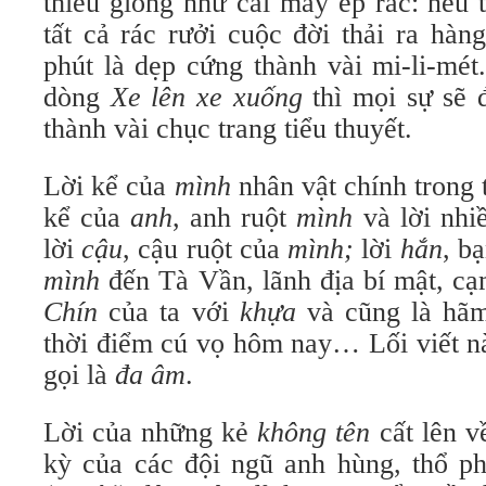
thiểu giống như cái máy ép rác: nếu 
tất cả rác rưởi cuộc đời thải ra hàn
phút là dẹp cứng thành vài mi-li-mét
dòng
Xe lên xe xuống
thì mọi sự sẽ
thành vài chục trang tiểu thuyết.
Lời kể của
mình
nhân vật chính trong t
kể của
anh
, anh ruột
mình
và lời nhi
lời
cậu
, cậu ruột của
mình;
lời
hắn
, b
mình
đến Tà Vần, lãnh địa bí mật, c
Chín
của ta với
khựa
và cũng là hãm
thời điểm cú vọ hôm nay… Lối viết nà
gọi là
đa âm
.
Lời của những kẻ
không tên
cất lên v
kỳ của các đội ngũ anh hùng, thổ ph