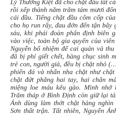
Lý Thường Kiệt đã cho chặt đầu tất c
rồi xếp thành năm trăm tám mươi đốn
cái đầu. Tiếng chặt đầu côm cốp của
cho họ run rẩy, đau đớn đến tận bây
sáu, khi phái đoàn phân định biên g
vào việc, toàn bộ gia quyến của viên
Nguyễn bổ nhiệm để cai quản và thu
đã bị phỉ giết chết, hàng chục sinh 
trẻ con, người già, đều bị chặt nhỏ (…
phiến đá và nhẩn nha chặt như chặt 
chặt đứt phăng hai tay, hai chân 
miệng loe máu kêu gào. Mình nhớ 
Trăm tháp ở Bình Định còn giữ lại t
Ánh dùng làm thớt chặt hàng nghìn
Sơn thất trận. Tất nhiên, Nguyễn Án