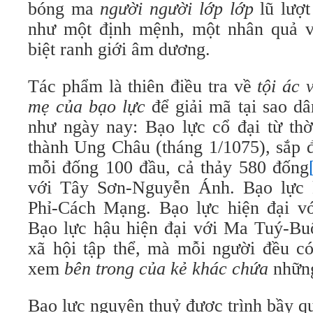
bóng ma
người người lớp lớp
lũ lượt
như một định mệnh, một nhân quả v
biệt ranh giới âm dương.
Tác phẩm là thiên điều tra về
tội ác 
mẹ của
bạo lực
để giải mã tại sao dâ
như ngày nay: Bạo lực cổ đại từ th
thành Ung Châu (tháng 1/1075), sắp 
mỗi đống 100 đầu, cả thảy 580 đống
với Tây Sơn-Nguyễn Ánh. Bạo lực 
Phỉ-Cách Mạng. Bạo lực hiện đại v
Bạo lực hậu hiện đại với Ma Tuý-Buô
xã hội tập thể, mà mỗi người đều 
xem
bên trong của kẻ khác chứa
những
Bạo lực nguyên thuỷ được trình bầy q