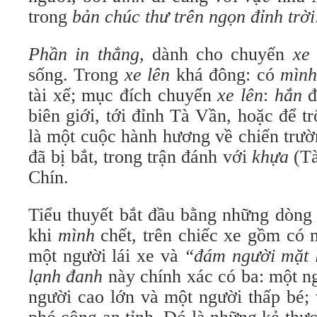
trong
bản chúc thư trên ngọn đỉnh trời
Phần in thẳng
, dành cho chuyến
xe 
sống. Trong
xe lên
khá đông: có
mình
tài xế; mục đích chuyến
xe lên
:
hắn
đ
biên giới, tới đỉnh Tà Vần, hoặc để t
là một cuộc hành hương về chiến trư
đã bị bắt, trong trận đánh với
khựa
(Tà
Chín.
Tiểu thuyết bắt đầu bằng những dòn
khi
mình
chết, trên chiếc xe gồm có
một người lái xe và
“đám người mặt 
lạnh đanh
này chính xác có ba: một n
người cao lớn và một người thấp bé; 