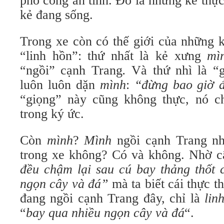
phó công an tỉnh. Đó là những kẻ thự
kẻ đang sống.
Trong xe còn có thế giới của những 
“linh hồn”: thứ nhất là kẻ xưng
mì
“ngồi” cạnh Trang
.
Và thứ nhì là “
luôn luôn dặn
mình
:
“đừng bao giờ đ
“giọng” này cũng không thực, nó 
trong ký ức.
Còn
mình
?
Mình
ngồi cạnh Trang n
trong xe không? Có và không. Nhờ c
đều chậm lại sau cú bay thảng thốt
ngọn cây và đá”
mà ta biết cái thực 
đang ngồi cạnh Trang đây, chỉ là
lin
“
bay qua nhiều ngọn cây và đá
“.