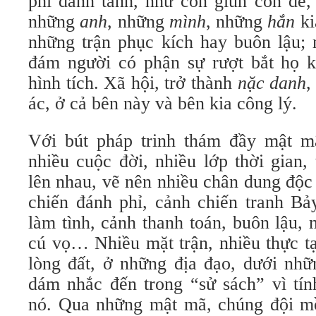
phi danh tánh, như con giun con dế,
những
anh
, những
mình
, những
hắn
ki
những trận phục kích hay buôn lậu; 
đám người có phận sự rượt bắt họ k
hình tích. Xã hội, trở thành
nặc danh
,
ác, ở cả bên này và bên kia công lý.
Với bút pháp trinh thám đầy mật m
nhiều cuộc đời, nhiều lớp thời gian,
lên nhau, vẽ nên nhiều chân dung độc
chiến đánh phỉ, cảnh chiến tranh B
làm tình, cảnh thanh toán, buôn lậu, 
cú vọ… Nhiều mặt trận, nhiều thực tạ
lòng đất, ở những địa đạo, dưới nh
dám nhắc đến trong “sử sách” vì tín
nó. Qua những mật mã, chúng đội m