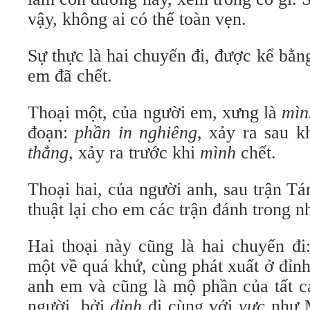
vậy, không ai có thể toàn vẹn.
Sự thực là hai chuyến đi, được kể bằng
em đã chết.
Thoại một, của người em, xưng là
mìn
đoạn:
phần in nghiêng
, xảy ra sau k
thẳng,
xảy ra trước khi
mình
chết.
Thoại hai, của người anh, sau trận Tá
thuật lại cho em các trận đánh trong n
Hai thoại này cũng là hai chuyến đi
một về quá khứ, cùng phát xuất ở đỉn
anh em và cũng là mộ phần của tất c
người, bởi
đỉnh
đi cùng với
vực
như M