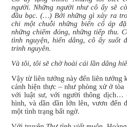
người. Những người như cô ấy sẽ còn
đầu bạc. (…) Bởi những gì xảy ra tr
chi một chuỗi những biến cố áp đặ
những chiếm đóng, những tiếp thu. C
tình nguyện, hiến dâng, cô ấy suốt 
trinh nguyên.
Và tôi, tôi sẽ chờ hoài cái lần dâng hi
Vậy từ liên tưởng này đến liên tưởng
cảnh hiện thực – như phòng xử ở tòa á
với luật sư, với người thông dịch… 
hình, và dần dần lớn lên, vươn đến đ
một tình trạng bất ngờ.
Với truyện
Thư tình viết muộn
, Hoàng