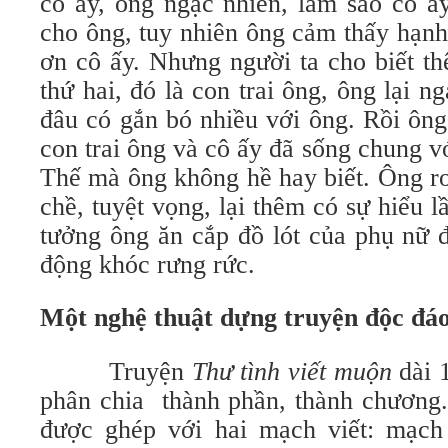
cô ấy, ông ngạc nhiên, làm sao cô ấ
cho ông, tuy nhiên ông cảm thấy hạnh
ơn cô ấy. Nhưng người ta cho biết t
thứ hai, đó là con trai ông, ông lại n
đâu có gắn bó nhiều với ông. Rồi ôn
con trai ông và cô ấy đã sống chung 
Thế mà ông không hề hay biết. Ông rơ
chề, tuyệt vọng, lại thêm có sự hiểu 
tưởng ông ăn cắp đồ lót của phụ nữ đ
động khóc rưng rức.
Một nghệ thuật dựng truyện độc đá
Truyện
Thư tình viết muộn
dài 
phân chia thành phần, thành chương.
được ghép với hai mạch viết: mạch 