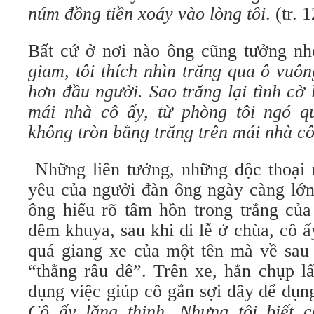
núm đồng tiền xoáy vào lòng tôi
. (tr. 
Bất cứ ở nơi nào ông cũng tưởng n
giam, tôi thích nhìn trăng qua ô vuô
hơn đầu người. Sao trăng lại tình cờ 
mái nhà cô ấy, từ phòng tôi ngó q
không tròn bằng trăng trên mái nhà cô
Những liên tưởng, những độc thoại n
yêu của ngưởi đàn ông ngày càng lớn
ông hiểu rõ tâm hồn trong trắng của
đêm khuya, sau khi đi lễ ở chùa, cô 
quá giang xe của một tên mà về sau 
“thằng râu dê”. Trên xe, hắn chụp lấ
dụng việc giúp cô gắn sợi dây để đụn
Cô ấy lặng thinh. Nhưng tôi biết 