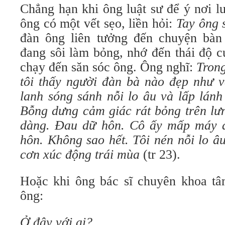
Chẳng hạn khi ông luật sư để ý nơi l
ông có một vết sẹo, liền hỏi:
Tay ông 
đàn ông liên tưởng đến chuyện bàn
đang sôi làm bỏng, nhớ đến thái độ 
chạy đến săn sóc ông. Ông nghĩ:
Trong
tôi thấy người đàn bà nào đẹp như v
lanh sóng sánh nỗi lo âu và lấp lánh
Bỗng dưng cảm giác rát bỏng trên lưn
dàng. Đau dữ hôn. Cô ấy mấp máy đ
hôn. Không sao hết. Tôi nén nỗi lo â
cơn xúc động trái mùa
(tr 23).
Hoặc khi ông bác sĩ chuyên khoa tâ
ông:
Ở đây với ai?