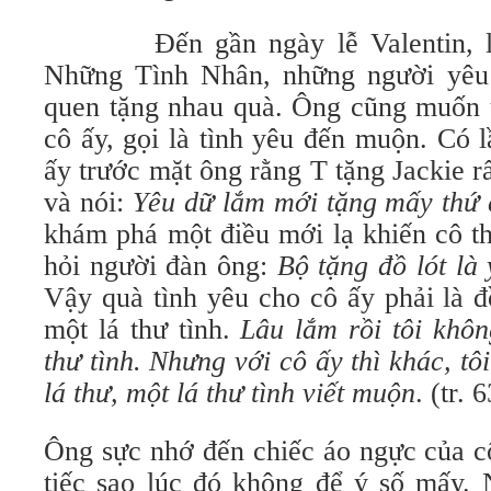
Đến gần ngày lễ Valentin, lễ 
Những Tình Nhân, những người yêu 
quen tặng nhau quà. Ông cũng muốn t
cô ấy, gọi là tình yêu đến muộn. Có 
ấy trước mặt ông rằng T tặng Jackie rấ
và nói:
Yêu dữ lắm mới tặng mấy thứ 
khám phá một điều mới lạ khiến cô t
hỏi người đàn ông:
Bộ tặng đồ lót là
Vậy quà tình yêu cho cô ấy phải là đ
một lá thư tình.
Lâu lắm rồi tôi khôn
thư tình. Nhưng với cô ấy thì khác, tô
lá thư, một lá thư tình viết muộn
. (tr. 
Ông sực nhớ đến chiếc áo ngực của c
tiếc sao lúc đó không để ý số mấy. 