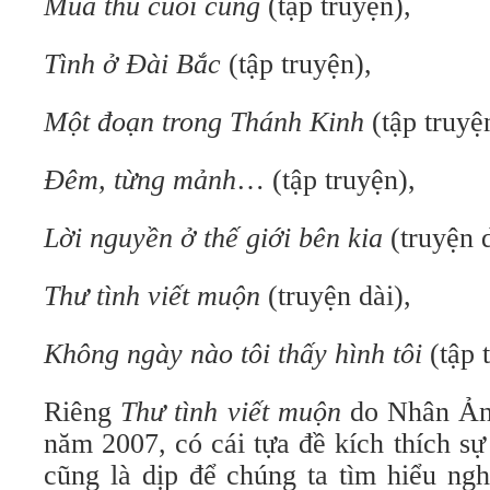
Mùa thu cuối cùng
(tập truyện),
Tình ở Đài Bắc
(tập truyện),
Một đoạn trong Thánh Kinh
(tập truyệ
Đêm, từng mảnh
… (tập truyện),
Lời nguyền ở thế giới bên kia
(truyện d
Thư tình viết muộn
(truyện dài),
Không ngày nào tôi thấy hình tôi
(tập 
Riêng
Thư tình viết muộn
do Nhân Ảnh
năm 2007, có cái tựa đề kích thích s
cũng là dịp để chúng ta tìm hiểu ngh