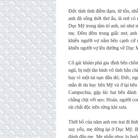
Đức tính tình điềm đạm, từ tốn, nh
anh đã sống thời thơ ấu, là nơi c
Dục Mỹ trong tâm trí anh, nó như m
mẹ. Đêm đêm trong giấc mơ, anh 
khiến người vợ nằm bên cạnh cứ 
khiến người vợ lên đường về Dục M
Cô gái khám phá gia đình bên chồn
ngũ, bị một tân binh vô tình bắn ch
hay vì một tai nạn đâu đó; Đức, ng
mắn đi du học bên Mỹ và ở lại bên 
Campuchia, gặp lúc hai bên đánh 
chằng chịt vết sẹo; Hoán, người con
rải chất độc trên rừng khi xưa.
Thời bố của năm anh em trai đi lín
suy yếu, mẹ dừng lại ở Dục Mỹ. B
đánh đập mẹ. Mẹ nhẫn nhục lo buôn