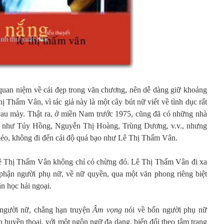
quan niệm về cái đẹp trong văn chương, nên dễ dàng giữ khoảng
 Thấm Vân, vì tác giả này là một cây bút nữ viết về tình dục rất
 cau mày. Thật ra, ở miền Nam trước 1975, cũng đã có những nhà
ục như Túy Hồng, Nguyễn Thị Hoàng, Trùng Dương, v.v., nhưng
léo, không đi đến cái độ quá bạo như Lê Thị Thấm Vân.
ê Thị Thấm Vân không chỉ có chừng đó. Lê Thị Thấm Vân đi xa
 phận người phụ nữ, về nữ quyền, qua một văn phong riêng biệt
ăn học hải ngoại.
người nữ, chẳng hạn truyện
Âm vọng
nói về bốn người phụ nữ
 huyền thoại, với một ngôn ngữ đa dạng, biến đổi theo tâm trạng