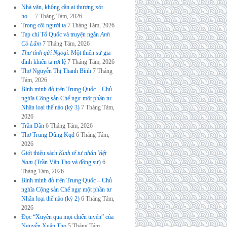
Nhà văn, không cần ai thương xót
họ…
7 Tháng Tám, 2026
Trong cõi người ta
7 Tháng Tám, 2026
Tạp chí Tổ Quốc và truyện ngắn
Anh
Cò Lấm
7 Tháng Tám, 2026
Thư tình gửi Ngoại
: Một thiên sử gia
đình khiến ta rơi lệ
7 Tháng Tám, 2026
Thơ Nguyễn Thị Thanh Bình
7 Tháng
Tám, 2026
Bình minh đỏ trên Trung Quốc – Chủ
nghĩa Cộng sản Chế ngự một phần tư
Nhân loại thế nào (kỳ 3)
7 Tháng Tám,
2026
Trần Dần
6 Tháng Tám, 2026
Thơ Trung Dũng Kqđ
6 Tháng Tám,
2026
Giới thiệu sách
Kinh tế tư nhân Việt
Nam
(Trần Văn Thọ và đồng sự)
6
Tháng Tám, 2026
Bình minh đỏ trên Trung Quốc – Chủ
nghĩa Cộng sản Chế ngự một phần tư
Nhân loại thế nào (kỳ 2)
6 Tháng Tám,
2026
Đọc “Xuyên qua mọi chiến tuyến” của
Nguyễn Xuân Thọ
5 Tháng Tám,