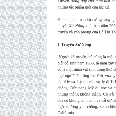
Truyện
Bóng gãy của thần tích
hẳn
những tác phẩm mới của tác giả.
Để biết phần nào khả năng sáng tạ
thuyết
Xứ Nắng
xuất bản năm 20
truyện và văn phong của Lê Thị T
I Truyện
Xứ Nắng
Người kể truyện mà cũng là một n
biết cô sinh năm 1968, là năm xảy
cô là một nhân vật sinh trong thời
một người đàn ông tên Đức vừa ly 
tên Alyssa. Lý do của vụ ly dị là
chồng. Đức sang Mỹ du học và ch
nhưng mộng không thành. Cô gái 
của cô không tán thành và cắt đứt 
mực thương yêu chồng, xem chồng
California.