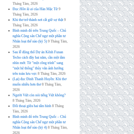
Tháng Tám, 2026
Đọc
Hồn là ai
của Hàn Mặc Tử
9
Tháng Tám, 2026
Khi thơ trở thành nơi cất giữ sự thật
9
Tháng Tám, 2026
Bình minh đỏ trên Trung Quốc – Chủ
nghĩa Cộng sản Chế ngự một phần tư
Nhân loại thế nào (kỳ 5)
9 Tháng Tám,
2026
Sau lễ động thổ Dự án Kênh Funan
Techo cách đây hai năm, cần một tầm
nhìn mới: Từ “một công trình” sang
“một hệ thống” thủy văn ảnh hưởng
trên toàn lưu vực
8 Tháng Tám, 2026
(Lại) đọc Đinh Thanh Huyền: Khi thơ
muốn nhiều hơn thơ
8 Tháng Tám,
2026
Người Việt còn nói tiếng Việt không?
8 Tháng Tám, 2026
Đối thoại giữa hai tấm hình
8 Tháng
Tám, 2026
Bình minh đỏ trên Trung Quốc – Chủ
nghĩa Cộng sản Chế ngự một phần tư
Nhân loại thế nào (kỳ 4)
8 Tháng Tám,
2026