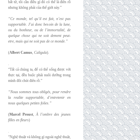
bất tử, tôi cần điều gì đó có thể là điên rồ
nhưng không phải của thế giới này.”
“Ce monde, tel qu’il est fait, n’est pas
supportable. J’ai donc besoin de la lune,
ou du
bonheur, ou de l’immortalité, de
quelque chose qui ne soit dement peut-
etre, mais qui
ne soit pas de ce monde.”
(
Albert Camus
,
Caligula
).
.
“Tất cả chúng ta, để có thể sống được với
thực tại, đều buộc phải nuôi dưỡng trong
mình đôi chút điên rồ.”
“Nous sommes tous obligés, pour rendre
la realite supportable, d’entretenir en
nous
quelques petites folies.”
(
Marcel Proust
,
À l’ombre des jeunes
filles en fleurs
)
.
“Nghệ thuật và không gì ngoài nghệ thuật,