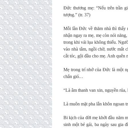
Đức thương mẹ: “Nếu trên trần gi
tượng.” (tr. 37)
Mỗi lần Đức về thăm nhà thì thấy 
nhận ngay ra mẹ, mẹ còn nói năng, 
trong khi vải lụa không thiếu. Ngư
vào nhà tắm, ngồi chờ, nước mắt c
cắt tóc, gội đầu cho mẹ. Anh quên 
Mẹ trong trí nhớ của Đức là một ng
chắn gió
…
“Là âm thanh van xin, nguyền rủa, 
Là muôn mặt pha lẫn khôn ngoan trư
Bi kịch của đời mẹ khởi đầu năm m
sinh một bé gái, ba ngày sau gia 