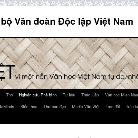
 bộ Văn đoàn Độc lập Việt Nam
Thơ
Nghiên cứu Phê bình
Tư liệu
Thảo luận
Văn học Miền Nam
k/Minds
Biếm họa
Thư bạn đọc
Media Văn Việt
Trao đổi
Trên k