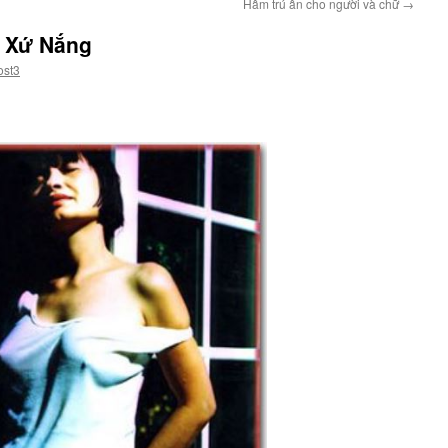
Hầm trú ẩn cho người và chữ
→
ề Xứ Nắng
ost3