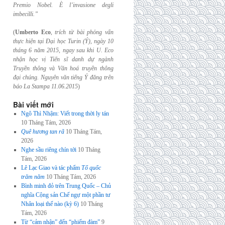
Premio Nobel. È l’invasione
degli
imbecilli.”
(
Umberto Eco
,
trích từ bài phỏng vấn
thực hiện tại Đại học Turin (Ý), ngày 10
tháng 6
năm 2015, ngay sau khi U. Eco
nhận học vị Tiến sĩ danh dự ngành
Truyền thông và
Văn hoá truyền thông
đại chúng. Nguyên văn tiếng Ý đăng trên
báo La Stampa
11.06.2015
)
Bài viết mới
Ngô Thì Nhậm: Viết trong thời ly tán
10 Tháng Tám, 2026
Quê hương tan rã
10 Tháng Tám,
2026
Nghe sầu riêng chín tới
10 Tháng
Tám, 2026
Lê Lạc Giao và tác phẩm
Tổ quốc
trăm năm
10 Tháng Tám, 2026
Bình minh đỏ trên Trung Quốc – Chủ
nghĩa Cộng sản Chế ngự một phần tư
Nhân loại thế nào (kỳ 6)
10 Tháng
Tám, 2026
Từ “cảm nhận” đến “phiếm đàm”
9