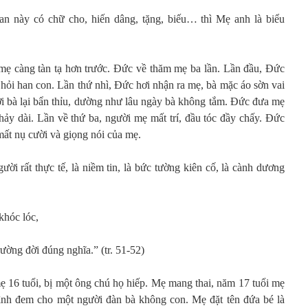
an này có chữ cho, hiến dâng, tặng, biếu… thì Mẹ anh là biểu
mẹ càng tàn tạ hơn trước. Đức về thăm mẹ ba lần. Lần đầu, Đức
hỏi han con. Lần thứ nhì, Đức hơi nhận ra mẹ, bà mặc áo sờn vai
ời bà lại bẩn thỉu, dường như lâu ngày bà không tắm. Đức đưa mẹ
hảy dài. Lần về thứ ba, người mẹ mất trí, đầu tóc đầy chấy. Đức
mất nụ cười và giọng nói của mẹ.
ười rất thực tế, là niềm tin, là bức tường kiên cố, là cành dương
khóc lóc,
ờng đời đúng nghĩa.” (tr. 51-52)
ẹ 16 tuổi, bị một ông chú họ hiếp. Mẹ mang thai, năm 17 tuổi mẹ
đình đem cho một người đàn bà không con. Mẹ đặt tên đứa bé là