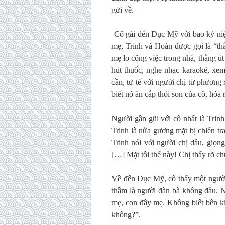
gửi về.
Cô gái đến Dục Mỹ với bao kỷ niệm
mẹ, Trinh và Hoán được gọi là “thằ
mẹ lo công việc trong nhà, thằng út
hút thuốc, nghe nhạc karaokê, xem
cần, tử tế với người chị từ phương
biết nó ăn cắp thỏi son của cô, hóa 
Người gần gũi với cô nhất là Trinh
Trinh là nửa gương mặt bị chiến t
Trinh nói với người chị dâu, giọng
[…] Mặt tôi thế này! Chị thấy rõ c
Về đến Dục Mỹ, cô thấy một người
thầm là người đàn bà không đầu. 
mẹ, con đây mẹ. Không biết bên ki
không?”.