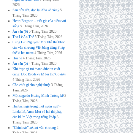
2026
Sau nửa đời, đọc lại
Nẻo về của ý
5
Tháng Tám, 2026
Henri Bergson – triết gia của niềm vui
sống
5 Tháng Tám, 2026
Án văn (6)
5 Tháng Tám, 2026
Thơ Lê An Thế
5 Tháng Tám, 2026
Cung Giũ Nguyên: Một khả thể khác
của văn chương Việt bằng tiếng Pháp
thế kỉ hai mươi
4 Tháng Tám, 2026
Hội hè
4 Tháng Tám, 2026
Án văn (5)
4 Tháng Tám, 2026
Khi thực tại trở thành đức tin cuối
cùng: Đọc Brodsky từ bài thơ
Cô đơn
4 Tháng Tám, 2026
Còn chút gì cho nghệ thuật
3 Tháng
Tám, 2026
Một saga do Hoàng Minh Tường kể
3
Tháng Tám, 2026
Hai bản ngã trong một ngôn ngữ –
Linda Lê, Anna Moï và hai thi pháp
của kí ức Việt trong tiếng Pháp
3
Tháng Tám, 2026
“Chính sử” xét xử văn chương
2