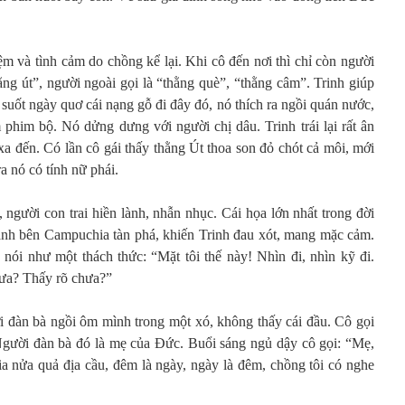
 và tình cảm do chồng kể lại. Khi cô đến nơi thì chỉ còn người
ng út”, người ngoài gọi là “thằng què”, “thằng câm”. Trinh giúp
 suốt ngày quơ cái nạng gỗ đi đây đó, nó thích ra ngồi quán nước,
 phim bộ. Nó dửng dưng với người chị dâu. Trinh trái lại rất ân
 xa đến. Có lần cô gái thấy thằng Út thoa son đỏ chót cả môi, mới
ra nó có tính nữ phái.
, người con trai hiền lành, nhẫn nhục. Cái họa lớn nhất trong đời
ranh bên Campuchia tàn phá, khiến Trinh đau xót, mang mặc cảm.
 nói như một thách thức: “Mặt tôi thế này! Nhìn đi, nhìn kỹ đi.
hưa? Thấy rõ chưa?”
 đàn bà ngồi ôm mình trong một xó, không thấy cái đầu. Cô gọi
Người đàn bà đó là mẹ của Đức. Buổi sáng ngủ dậy cô gọi: “Mẹ,
a nửa quả địa cầu, đêm là ngày, ngày là đêm, chồng tôi có nghe