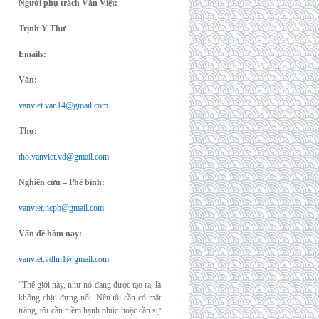
Người phụ trách Văn Việt:
Trịnh Y Thư
Emails:
Văn:
vanviet.van14@gmail.com
Thơ:
tho.vanviet.vd@gmail.com
Nghiên cứu – Phê bình:
vanviet.ncpb@gmail.com
Vấn đề hôm nay:
vanviet.vdhn1@gmail.com
“Thế giới này, như nó đang được tạo ra, là
không chịu đựng nổi. Nên tôi cần có mặt
trăng, tôi cần niềm hạnh phúc hoặc cần sự