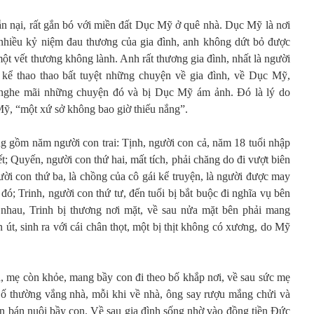
ẫn nại, rất gắn bó với miền đất Dục Mỹ ở quê nhà. Dục Mỹ là nơi
ó nhiều kỷ niệm đau thương của gia đình, anh không dứt bỏ được
ột vết thương không lành. Anh rất thương gia đình, nhất là người
kể thao thao bất tuyệt những chuyện về gia đình, về Dục Mỹ,
nghe mãi những chuyện đó và bị Dục Mỹ ám ảnh. Đó là lý do
ỹ, “một xứ sở không bao giờ thiếu nắng”.
g gồm năm người con trai: Tịnh, người con cả, năm 18 tuổi nhập
ết; Quyến, người con thứ hai, mất tích, phải chăng do đi vượt biên
ười con thứ ba, là chồng của cô gái kể truyện, là người được may
đó; Trinh, người con thứ tư, đến tuổi bị bắt buộc đi nghĩa vụ bên
nhau, Trinh bị thương nơi mặt, về sau nửa mặt bên phải mang
 út, sinh ra với cái chân thọt, một bị thịt không có xương, do Mỹ
h, mẹ còn khỏe, mang bầy con đi theo bố khắp nơi, về sau sức mẹ
ố thường vắng nhà, mỗi khi về nhà, ông say rượu mắng chửi và
 bán nuôi bầy con. Về sau gia đình sống nhờ vào đồng tiền Đức