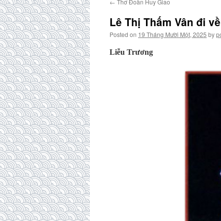
←
Thơ Đoàn Huy Giao
Lê Thị Thấm Vân đi v
Posted on
19 Tháng Mười Một, 2025
by
p
Liễu Trương