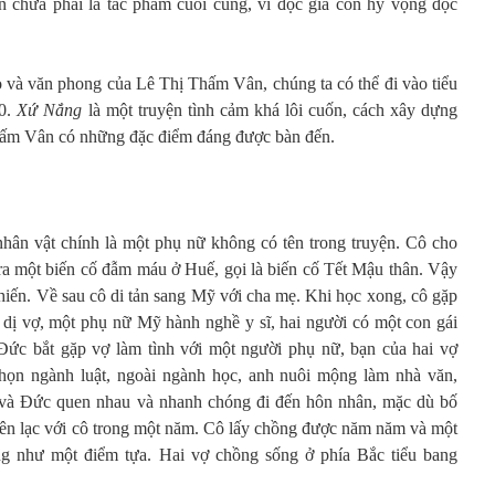
 chưa phải là tác phẩm cuối cùng, vì độc giả còn hy vọng đọc
o và văn phong của Lê Thị Thấm Vân, chúng ta có thể đi vào tiểu
00.
Xứ Nắng
là một truyện tình cảm khá lôi cuốn, cách xây dựng
hấm Vân có những đặc điểm đáng được bàn đến.
hân vật chính là một phụ nữ không có tên trong truyện. Cô cho
 ra một biến cố đẫm máu ở Huế, gọi là biến cố Tết Mậu thân. Vậy
 chiến. Về sau cô di tản sang Mỹ với cha mẹ. Khi học xong, cô gặp
dị vợ, một phụ nữ Mỹ hành nghề y sĩ, hai người có một con gái
 Đức bắt gặp vợ làm tình với một người phụ nữ, bạn của hai vợ
ọn ngành luật, ngoài ngành học, anh nuôi mộng làm nhà văn,
và Đức quen nhau và nhanh chóng đi đến hôn nhân, mặc dù bố
liên lạc với cô trong một năm. Cô lấy chồng được năm năm và một
 như một điểm tựa. Hai vợ chồng sống ở phía Bắc tiểu bang