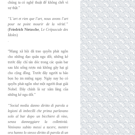
chúng ta có nghệ thuật để không chết vì
sự thật.”
“L’art et rien que l’art, nous avons l’art
pour ne point mourir de la vérité.”
(
Friedrich
Nietzsche
,
Le Crépuscule des
Idoles
)
.
“Mạng xã hội đã trao quyền phát ngôn
cho những đạo quân ngu dốt, những kẻ
trước đây chỉ tán dóc trong các quán bar
sau khi uống rượu mà không gây hại gì
cho cộng đồng. Trước đây người ta bảo
bọn họ im miệng ngay. Ngày nay họ có
quyền phát ngôn như một người đoạt giải
Nobel. Đây chính là sự xâm lăng của
những kẻ ngu dốt.”
“Social media danno diritto di parola a
legioni di imbecilli che prima parlavano
solo al
bar dopo un bicchiere di vino,
senza danneggiare la collettività.
Venivano subito messi a
tacere, mentre
ora hanno lo stesso diritto di parola di un