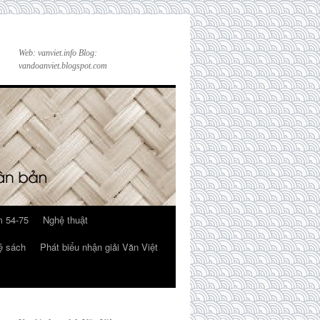
Web: vanviet.info Blog:
vandoanviet.blogspot.com
 54-75
Nghệ thuật
ệ sách
Phát biểu nhận giải Văn Việt