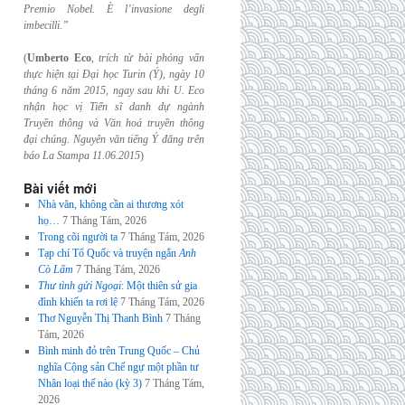
Premio Nobel. È l’invasione
degli
imbecilli.”
(
Umberto Eco
,
trích từ bài phỏng vấn
thực hiện tại Đại học Turin (Ý), ngày 10
tháng 6
năm 2015, ngay sau khi U. Eco
nhận học vị Tiến sĩ danh dự ngành
Truyền thông và
Văn hoá truyền thông
đại chúng. Nguyên văn tiếng Ý đăng trên
báo La Stampa
11.06.2015
)
Bài viết mới
Nhà văn, không cần ai thương xót
họ…
7 Tháng Tám, 2026
Trong cõi người ta
7 Tháng Tám, 2026
Tạp chí Tổ Quốc và truyện ngắn
Anh
Cò Lấm
7 Tháng Tám, 2026
Thư tình gửi Ngoại
: Một thiên sử gia
đình khiến ta rơi lệ
7 Tháng Tám, 2026
Thơ Nguyễn Thị Thanh Bình
7 Tháng
Tám, 2026
Bình minh đỏ trên Trung Quốc – Chủ
nghĩa Cộng sản Chế ngự một phần tư
Nhân loại thế nào (kỳ 3)
7 Tháng Tám,
2026