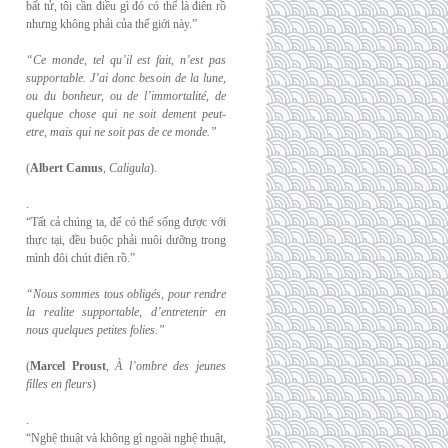
bất tử, tôi cần điều gì đó có thể là điên rồ
nhưng không phải của thế giới này.”
“Ce monde, tel qu’il est fait, n’est pas
supportable. J’ai donc besoin de la lune,
ou du
bonheur, ou de l’immortalité, de
quelque chose qui ne soit dement peut-
etre, mais qui
ne soit pas de ce monde.”
(
Albert Camus
,
Caligula
).
.
“Tất cả chúng ta, để có thể sống được với
thực tại, đều buộc phải nuôi dưỡng trong
mình đôi chút điên rồ.”
“Nous sommes tous obligés, pour rendre
la realite supportable, d’entretenir en
nous
quelques petites folies.”
(
Marcel Proust
,
À l’ombre des jeunes
filles en fleurs
)
.
“Nghệ thuật và không gì ngoài nghệ thuật,