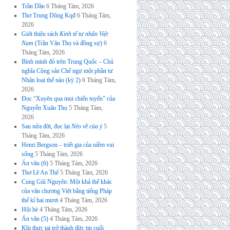
Trần Dần
6 Tháng Tám, 2026
Thơ Trung Dũng Kqđ
6 Tháng Tám,
2026
Giới thiệu sách
Kinh tế tư nhân Việt
Nam
(Trần Văn Thọ và đồng sự)
6
Tháng Tám, 2026
Bình minh đỏ trên Trung Quốc – Chủ
nghĩa Cộng sản Chế ngự một phần tư
Nhân loại thế nào (kỳ 2)
6 Tháng Tám,
2026
Đọc “Xuyên qua mọi chiến tuyến” của
Nguyễn Xuân Thọ
5 Tháng Tám,
2026
Sau nửa đời, đọc lại
Nẻo về của ý
5
Tháng Tám, 2026
Henri Bergson – triết gia của niềm vui
sống
5 Tháng Tám, 2026
Án văn (6)
5 Tháng Tám, 2026
Thơ Lê An Thế
5 Tháng Tám, 2026
Cung Giũ Nguyên: Một khả thể khác
của văn chương Việt bằng tiếng Pháp
thế kỉ hai mươi
4 Tháng Tám, 2026
Hội hè
4 Tháng Tám, 2026
Án văn (5)
4 Tháng Tám, 2026
Khi thực tại trở thành đức tin cuối