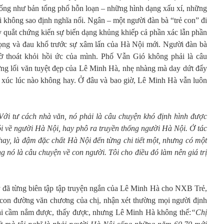
giống như bản tổng phổ hỗn loạn – những hình dạng xấu xí, những
 không sao định nghĩa nổi. Ngân – một người đàn bà “trẻ con” đi
ay quắt chứng kiến sự biến dạng khủng khiếp cả phần xác lẫn phần
vọng và đau khổ trước sự xâm lấn của Hà Nội mới. Người đàn bà
ờ thoát khỏi hồi ức của mình. Phố Vẫn Gió không phải là câu
hưng lối văn tuyệt đẹp của Lê Minh Hà, nhẹ nhàng mà day dứt đẩy
m xúc lúc nào không hay. Ở đâu và bao giờ, Lê Minh Hà vẫn luôn
Với tư cách nhà văn, nó phải là câu chuyện khó định hình được
ói về người Hà Nội, hay phô ra truyền thống người Hà Nội. Ở tác
hay, là đậm đặc chất Hà Nội đến từng chi tiết một, nhưng có một
ong nó là câu chuyện về con người. Tôi cho điều đó làm nên giá trị
 đã từng biên tập tập truyện ngắn của Lê Minh Hà cho NXB Trẻ,
o con đường văn chương của chị, nhận xét thường mọi người định
hải cầm nắm được, thấy được, nhưng Lê Minh Hà không thế:
“Chị