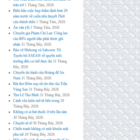
trăn trở
1 Tháng Tám, 2026
Biên bản cuộc họp thẩm định hơn 20
năm trước về cuốn tiểu thuyết
Thời
của thánh thần
1 Tháng Tám, 2026
Án văn (4)
1 Tháng Tám, 2026
Chuyên gia Phạm Chi Lan: Công lao
của 80% người dân phải được ghi
nhận
31 Tháng Bảy, 2026
Bảo vệ Mekong và Salween: Từ
Tuyên bố ASEAN về quyền môi
trường đến cơ chế thực thi
31 Tháng
Bảy, 2026
Chuyến du hành của Hoàng đế An
Nam
31 Tháng Bảy, 2026
Bài thơ
Hôm nay tôi ăn thịt
của Trần
Vàng Sao
31 Tháng Bảy, 2026
Thơ Lê Thọ Bình
31 Tháng Bảy, 2026
Cánh cửa luôn mở từ bên trong
30
Tháng Bảy, 2026
Không có ai hút thuốc ở trên lầu tám
30 Tháng Bảy, 2026
Chuyện tử tế
30 Tháng Bảy, 2026
Chiến tranh không có một khuôn mặt
phụ nữ
29 Tháng Bảy, 2026