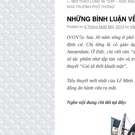
←
MỜI THẢO LUẬN VỀ “DẠY – HỌC NG
NHÀ TRƯỜNG PHỔ THÔNG”
NHỮNG BÌNH LUẬN VỀ
Posted on
6 Tháng Mười Một, 2014
by
Vă
(VOV5)-
Sau 30 năm sống ở phố 
định cư. Chị từng là cô giáo 
Amsterdam. Ở Đức, chị viết văn “tr
số tác phẩm như tập tản văn và t
thuyết “Gió từ thời khuất mặt”.
Tiểu thuyết mới nhất của Lê Minh
động ấn hành vừa ra mắt.
Nghe nội dung chi tiết tại đây: