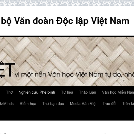
 bộ Văn đoàn Độc lập Việt Nam
Thơ
Nghiên cứu Phê bình
Tư liệu
Thảo luận
Văn học Miền Nam
k/Minds
Biếm họa
Thư bạn đọc
Media Văn Việt
Trao đổi
Trên k