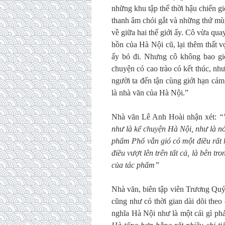
những khu tập thể thời hậu chiến 
thanh âm chói gắt và những thứ mùi
về giữa hai thế giới ấy. Cô vừa qu
hồn của Hà Nội cũ, lại thêm thất 
ấy bỏ đi. Nhưng cô không bao gi
chuyện có cao trào có kết thúc, n
người ta đến tận cùng giới hạn cả
là nhà văn của Hà Nội.”
Nhà văn Lê Anh Hoài nhận xét:
“
như là kể chuyện Hà Nội, như là n
phẩm Phố vẫn gió có một điều rất 
điều vượt lên trên tất cả, là bên tr
của tác phẩm”
Nhà văn, biên tập viên Trương Quý
cũng như có thời gian dài dõi the
nghĩa Hà Nội như là một cái gì p