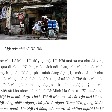
Một góc phố cổ Hà Nội
ọc văn Lê Minh Hà thấy lại một Hà Nội mới xa mà như đã xưa,
 qua đi rồi”. Những cuốn sách nối nhau, trên cái nền bối cảnh
mạch nguồn “không phải mình đang dựng lại một quá khứ như
 tôi và bạn bè tôi thời đó” (lời tác giả trả lời tờ Thể thao văn hóa
 ”Phố vẫn gió” ra mắt bạn đọc, sau ba năm lao động kỳ khu của
 là viết rất khó nhọc” như chính Lê Minh Hà tâm sự: “
Tôi muốn nói
ội là ai mới được chứ? Tôi đi trên taxi và các cậu taxi kể cho
Nội bằng nhiều giọng, chủ yếu là giọng Hưng Yên, giọng Xuân
ng có, người Hà Nội có đúng một người và những người kia kể