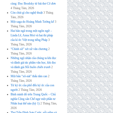
cùng: Đọc Brodsky từ bài thơ
Cô đơn
4 Tháng Tám, 2026
Còn chút gì cho nghệ thuật
3 Tháng
Tám, 2026
Một saga do Hoàng Minh Tường kể
3
Tháng Tám, 2026
Hai bản ngã trong một ngôn ngữ –
Linda Lê, Anna Moï và hai thi pháp
của kí ức Việt trong tiếng Pháp
3
Tháng Tám, 2026
“Chính sử” xét xử văn chương
2
Tháng Tám, 2026
Những ngộ nhận của chúng ta khi đọc
và đánh giá tác phẩm văn học, khi đọc
và đánh giá
Nỗi buồn chiến tranh
2
Tháng Tám, 2026
Một bản “xô-nát” thấu tâm can
2
Tháng Tám, 2026
Từ ký ức của phố đến ký ức của con
người
2 Tháng Tám, 2026
Bình minh đỏ trên Trung Quốc – Chủ
nghĩa Cộng sản Chế ngự một phần tư
Nhân loại thế nào (kỳ 1)
2 Tháng Tám,
2026
Thơ Trần Đình Sơn Cước: nỗi niềm và