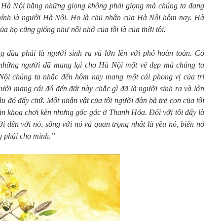
ở Hà Nội bằng những giọng không phải giọng mà chúng ta đang
chính là người Hà Nội. Họ là chủ nhân của Hà Nội hôm nay. Hà
ủa họ cũng giống như nỗi nhớ của tôi là của thời tôi.
g đâu phải là người sinh ra và lớn lên với phố hoàn toàn. Có
, những người đã mang lại cho Hà Nội một vẻ đẹp mà chúng ta
Nội chúng ta nhắc đến hôm nay mang một cái phong vị của tri
ời mang cái đó đến đất này chắc gì đã là người sinh ra và lớn
u đó đấy chứ. Một nhân vật của tôi người đàn bà trẻ con của tôi
sản khoa chơi kèn nhưng gốc gác ở Thanh Hóa. Đối với tôi đấy là
 đến với nó, sống với nó và quan trọng nhất là yêu nó, biến nó
g phải cho mình.”