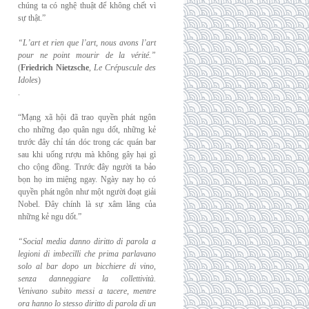
chúng ta có nghệ thuật để không chết vì
sự thật.”
“L’art et rien que l’art, nous avons l’art
pour ne point mourir de la vérité.”
(
Friedrich
Nietzsche
,
Le Crépuscule des
Idoles
)
.
“Mạng xã hội đã trao quyền phát ngôn
cho những đạo quân ngu dốt, những kẻ
trước đây chỉ tán dóc trong các quán bar
sau khi uống rượu mà không gây hại gì
cho cộng đồng. Trước đây người ta bảo
bọn họ im miệng ngay. Ngày nay họ có
quyền phát ngôn như một người đoạt giải
Nobel. Đây chính là sự xâm lăng của
những kẻ ngu dốt.”
“Social media danno diritto di parola a
legioni di imbecilli che prima parlavano
solo al
bar dopo un bicchiere di vino,
senza danneggiare la collettività.
Venivano subito messi a
tacere, mentre
ora hanno lo stesso diritto di parola di un