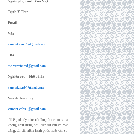
Người phụ trách Văn Việt:
Trịnh Y Thư
Emails:
Văn:
vanviet.van14@gmail.com
Thơ:
tho.vanviet.vd@gmail.com
Nghiên cứu – Phê bình:
vanviet.ncpb@gmail.com
Vấn đề hôm nay:
vanviet.vdhn1@gmail.com
“Thế giới này, như nó đang được tạo ra, là
không chịu đựng nổi. Nên tôi cần có mặt
trăng, tôi cần niềm hạnh phúc hoặc cần sự