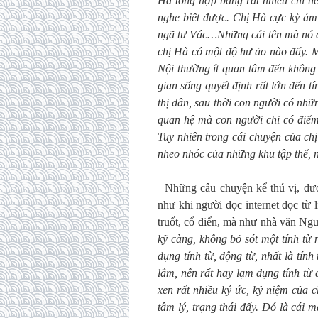
Hà tổng hợp bằng rất nhiều chi t
nghe biết được. Chị Hà cực kỳ ám
ngã tư Vác…Những cái tên mà nó đ
chị Hà có một độ hư ảo nào đấy. M
Nội thường ít quan tâm đến không 
gian sống quyết định rất lớn đến t
thị dân, sau thời con người có nhữ
quan hệ mà con người chỉ có điểm 
Tuy nhiên trong cái chuyện của ch
nheo nhóc của những khu tập thể, 
Những câu chuyện kể thú vị, được
như khi người đọc internet đọc từ
truốt, cổ điển, mà như nhà văn Ng
kỹ càng, không bỏ sót một tính từ
dụng tính từ, động từ, nhất là tín
lắm, nên rất hay lạm dụng tính từ 
xen rất nhiều ký ức, kỷ niệm của 
tâm lý, trạng thái đấy. Đó là cái 