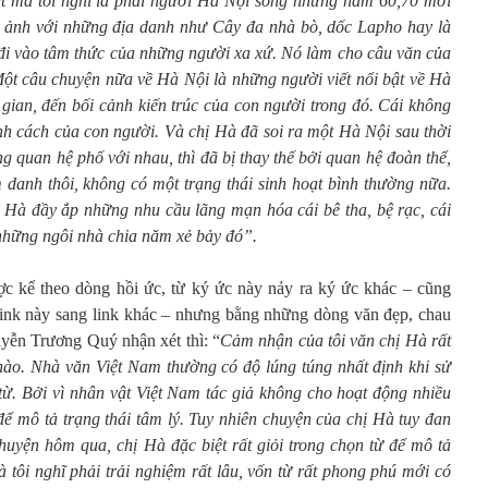
iết mà tôi nghĩ là phải người Hà Nội sống những năm 60,70 mới
 ảnh với những địa danh như Cây đa nhà bò, dốc Lapho hay là
i vào tâm thức của những người xa xứ. Nó làm cho câu văn của
ột câu chuyện nữa về Hà Nội là những người viết nổi bật về Hà
gian, đến bối cảnh kiến trúc của con người trong đó. Cái không
ính cách của con người. Và chị Hà đã soi ra một Hà Nội sau thời
ng quan hệ phố với nhau, thì đã bị thay thế bởi quan hệ đoàn thể,
danh thôi, không có một trạng thái sinh hoạt bình thường nữa.
ị Hà đầy ắp những nhu cầu lãng mạn hóa cái bê tha, bệ rạc, cái
những ngôi nhà chia năm xẻ bảy đó”.
 kể theo dòng hồi ức, từ ký ức này nảy ra ký ức khác – cũng
 link này sang link khác – nhưng bằng những dòng văn đẹp, chau
uyễn Trương Quý nhận xét thì: “
Cảm nhận của tôi văn chị Hà rất
 nào. Nhà văn Việt Nam thường có độ lúng túng nhất định khi sử
h từ. Bởi vì nhân vật Việt Nam tác giả không cho hoạt động nhiều
để mô tả trạng thái tâm lý. Tuy nhiên chuyện của chị Hà tuy đan
chuyện hôm qua, chị Hà đặc biệt rất giỏi trong chọn từ để mô tả
mà tôi nghĩ phải trải nghiệm rất lâu, vốn từ rất phong phú mới có