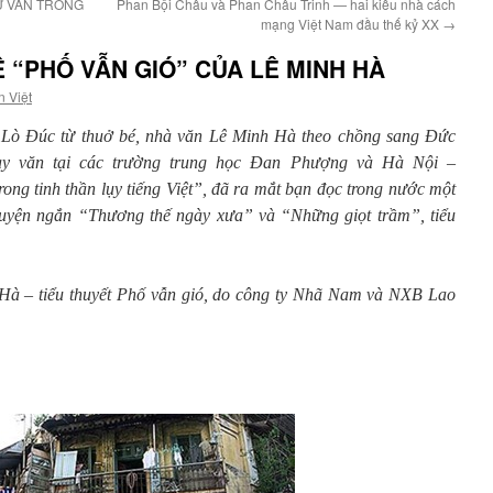
Ữ VĂN TRONG
Phan Bội Châu và Phan Châu Trinh — hai kiểu nhà cách
mạng Việt Nam đầu thế kỷ XX
→
 “PHỐ VẪN GIÓ” CỦA LÊ MINH HÀ
n Việt
Lò Đúc từ thuở bé, nhà văn Lê Minh Hà theo chồng sang Đức
dạy văn tại các trường trung học Đan Phượng và Hà Nội –
ong tinh thần lụy tiếng Việt”, đã ra mắt bạn đọc trong nước một
ruyện ngắn “Thương thế ngày xưa” và “Những giọt trầm”, tiểu
 Hà – tiểu thuyết Phố vẫn gió, do công ty Nhã Nam và NXB Lao