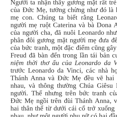
Người ta nhận thấy gương mặt rất tr
của Đức Mẹ, tưởng chừng như đó là h
mẹ con. Chúng ta biết rằng Leonar
người mẹ ruột Caterina và bà Dona A
của người cha, đã nuôi Leonardo như 
phân đôi gương mặt người mẹ đưa đ
của bức tranh, một đặc điểm cũng gây
Freud đã bàn đến trong lần tái bản 
niệm thời thơ ấu của Leonardo da V
trước Leonardo da Vinci, các nhà họ
Thánh Anna và Đức Mẹ đều vẽ hai 
nhau, và thông thường Chúa Giêsu 
người. Thế nhưng trên bức tranh củ
Đức Mẹ ngồi trên đùi Thánh Anna, và
hai thân thể từ dưới cái cổ trở xuống
nhau, như một người phụ nữ có hai đ