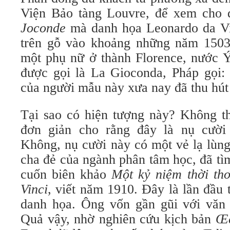
Viện Bảo tàng Louvre, để xem cho
Joconde
mà danh họa Leonardo da Vi
trên gỗ vào khoảng những năm 1503
một phụ nữ ở thành Florence, nước Ý
được gọi là La Gioconda, Pháp gọi:
của người mẫu này xưa nay đã thu hút
Tại sao có hiện tượng này? Không th
đơn giản cho rằng đây là nụ cười
Không, nụ cười này có một vẻ lạ lùng
cha đẻ của ngành phân tâm học, đã tìm
cuốn biên khảo
Một kỷ niệm thời th
Vinci
, viết năm 1910. Đây là lần đầu 
danh họa. Ông vốn gần gũi với văn
Quả vậy, nhờ nghiên cứu kịch bản
Œd