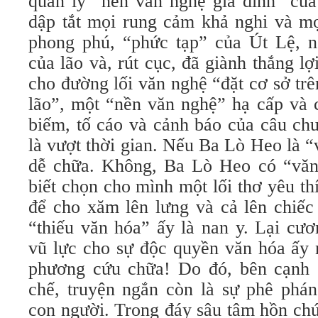
quản lý “nền văn nghệ gia đình” của
dập tắt mọi rung cảm khả nghi và mọ
phong phú, “phức tạp” của Út Lệ, 
của lão và, rút cục, đã giành thắng lợ
cho đường lối văn nghệ “đặt cơ sở tr
lão”, một “nền văn nghệ” hạ cấp và 
biếm, tố cáo và cảnh báo của câu ch
là vượt thời gian. Nếu Ba Lò Heo là 
dễ chữa. Không, Ba Lò Heo có “văn
biết chọn cho mình một lối thơ yêu th
để cho xăm lên lưng và cả lên chiếc
“thiếu văn hóa” ấy là nan y. Lại cư
vũ lực cho sự độc quyền văn hóa ấy n
phương cứu chữa! Do đó, bên cạnh g
chế, truyện ngắn còn là sự phê phán
con người. Trong đáy sâu tâm hồn chú