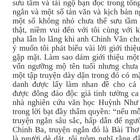
sưu tầm và tái ngộ bạn đọc trong tổn
ngắn và một số tản văn và kịch bản 
một số không nhỏ chưa thể sưu tầm
thật, niềm vui đến với tôi cùng với 
pha lẫn lo lắng khi anh Chinh Văn ch
ý muốn tôi phát biểu vài lời giới thiệ
gặp mặt. Làm sao dám giới thiệu một
vốn ngưỡng mộ tên tuổi nhưng chưa 
một tập truyện dày dặn trong đó có m
danh được lấy làm nhan đề cho cả 
được đông đảo độc giả tinh tường ca 
nhà nghiên cứu văn học Huỳnh Như 
trong lời bạt đầy thẩm quyền: “nếu m
truyện ngắn sâu sắc, hấp dẫn để ngườ
Chinh Ba, truyện ngắn đó là Bài Th
là người dè dặt, tôi trộm nghĩ rằng 