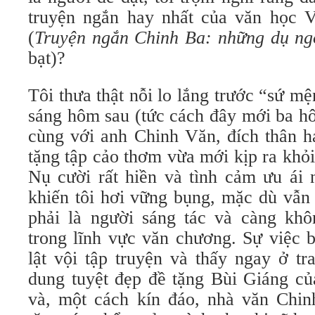
truyện ngắn hay nhất của văn học 
(
T
ruyện ngắn Chinh Ba: những dụ ng
bạt)?
Tôi thưa thật nỗi lo lắng trước “sứ mệ
sáng hôm sau (tức cách đây mới ba h
cùng với anh Chinh Văn, đích thân h
tặng tập cảo thơm vừa mới kịp ra khỏi
Nụ cười rất hiền và tình cảm ưu ái 
khiến tôi hơi vững bụng, mặc dù vẫn
phải là người sáng tác và càng kh
trong lĩnh vực văn chương. Sự việc 
lật vội tập truyện và thấy ngay ở tr
dung tuyệt đẹp đề tặng Bùi Giáng củ
và, một cách kín đáo, nhà văn Chi