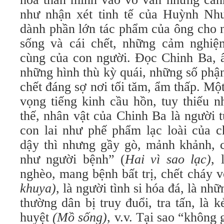
như nhận xét tinh tế của Huỳnh Nh
dành phần lớn tác phẩm của ông cho 
sống và cái chết, những cảm nghiệ
cùng của con người. Đọc Chinh Ba, ấ
những hình thù kỳ quái, những số phậ
chết đáng sợ nơi tối tăm, ẩm thấp. Mộ
vọng tiếng kinh cầu hồn, tuy thiếu 
thế, nhân vật của Chinh Ba là người t
con lai như phế phẩm lạc loài của ch
dậy thì nhưng gầy gò, mảnh khảnh, c
như người bệnh” (
Hai vì sao lạc)
, 
nghèo, mang bệnh bất trị, chết cháy 
khuya)
, là người tình si hóa đá, là n
thường dân bị truy đuổi, tra tấn, là
huyệt
(Mồ sống)
,
v.v. Tại sao “không 