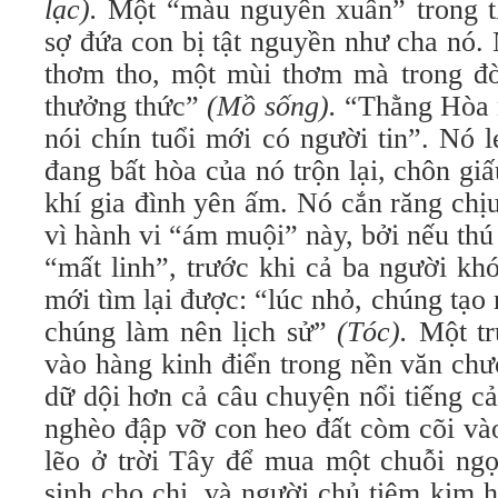
lạc).
Một “màu nguyên xuân” trong t
sợ đứa con bị tật nguyền như cha nó.
thơm tho, một mùi thơm mà trong đ
thưởng thức”
(Mồ sống).
“Thằng Hòa m
nói chín tuổi mới có người tin”. Nó l
đang bất hòa của nó trộn lại, chôn g
khí gia đình yên ấm. Nó cắn răng chịu
vì hành vi “ám muội” này, bởi nếu thú
“mất linh”, trước khi cả ba người kh
mới tìm lại được: “lúc nhỏ, chúng tạo 
chúng làm nên lịch sử”
(Tóc).
Một tr
vào hàng kinh điển trong nền văn chư
dữ dội hơn cả câu chuyện nổi tiếng c
nghèo đập vỡ con heo đất còm cõi và
lẽo ở trời Tây để mua một chuỗi ng
sinh cho chị, và người chủ tiệm kim