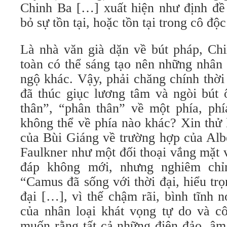
Chinh Ba […] xuất hiện như định đề 
bỏ sự tồn tại, hoặc tồn tại trong cô độ
Là nhà văn già dặn về bút pháp, Ch
toàn có thể sáng tạo nên những nhân
ngộ khác. Vậy, phải chăng chính thời
đã thúc giục lương tâm và ngòi bút 
thân”, “phân thân” về một phía, ph
không thể về phía nào khác? Xin thử 
của Bùi Giáng về trường hợp của Alb
Faulkner như một đối thoại vắng mặt 
đáp không mới, nhưng nghiêm chỉ
“Camus đã sống với thời đại, hiểu trọ
đại […], vì thế chậm rãi, bình tĩnh 
của nhân loại khát vọng tự do và cô
muốn rằng tất cả những điên đảo, âm 