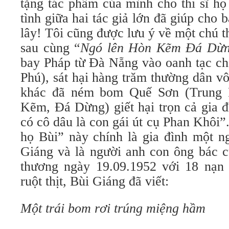
tặng tác phẩm của mình cho thi sĩ họ
tình giữa hai tác giả lớn đã giúp cho 
lây! Tôi cũng được lưu ý về một chú t
sau cùng “
Ngó lên Hòn Kẽm Đá Dừ
bay Pháp từ Đà Nẵng vào oanh tạc 
Phú), sát hại hàng trăm thường dân vô
khác đã ném bom Quế Sơn (Trung 
Kẽm, Đá Dừng) giết hại trọn cả gia đ
có cô dâu là con gái út cụ Phan Khôi”
họ Bùi” này chính là gia đình một n
Giáng và là người anh con ông bác củ
thương ngày 19.09.1952 với 18 nạn
ruột thịt, Bùi Giáng đã viết:
Một trái bom rơi trúng miệng hầm