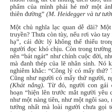
phẩm của mình phải hé mở một ảnh
thiên đường”
(M. Heidegger và tư tưởn
Một chủ nghĩa lạc quan dễ dãi? Mộ
truyền? Thưa còn tùy, nếu rơi vào tay
hạ”, cái đức lý không thể thiếu tro
người đọc khó chịu. Còn trong trường
nên “bát ngát” như chính cuộc đời, 
mà đanh thép của lẽ nhân sinh. Nó k
nghiêm khắc: “Công lý có mấy thứ? T
Cũng như người có mấy thứ người, n
(Khát nắng).
Từ đó, người con gái d
hoạn “hiện lên trước mắt người yêu 
như một nàng tiên, như một ngôi sao,
tưởng nhất mà loài người chưa gọi 