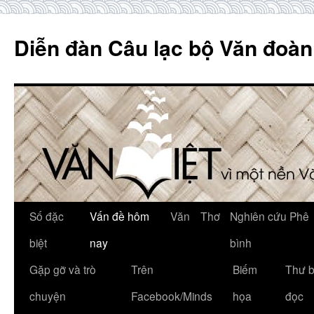
Skip
to
Diễn đàn Câu lạc bộ Văn đoàn
content
Số đặc
Vấn đề hôm
Văn
Thơ
Nghiên cứu Phê
biệt
nay
bình
Gặp gỡ và trò
Trên
Biếm
Thư 
chuyện
Facebook/Minds
họa
đọc