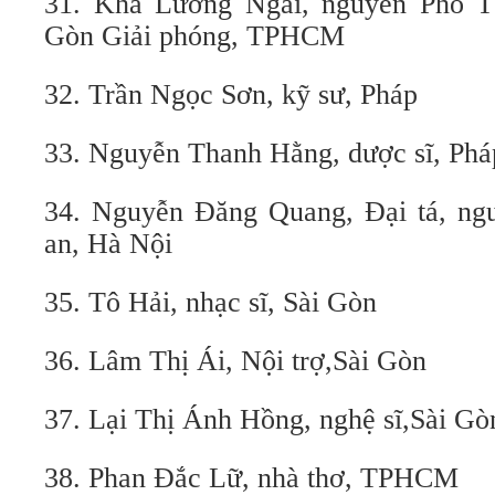
31. Kha Lương Ngãi, nguyên Phó Tổ
Gòn Giải phóng, TPHCM
32. Trần Ngọc Sơn, kỹ sư, Pháp
33. Nguyễn Thanh Hằng, dược sĩ, Phá
34. Nguyễn Đăng Quang, Đại tá, ng
an, Hà Nội
35. Tô Hải, nhạc sĩ, Sài Gòn
36. Lâm Thị Ái, Nội trợ,Sài Gòn
37. Lại Thị Ánh Hồng, nghệ sĩ,Sài G
38. Phan Đắc Lữ, nhà thơ, TPHCM