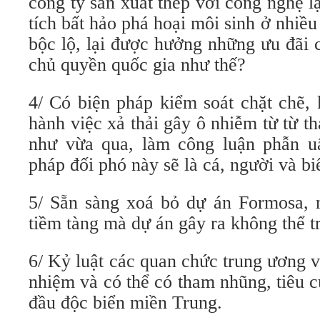
công ty sản xuất thép với công nghệ 
tích bất hảo phá hoại môi sinh ở nhiề
bộc lộ, lại được hưởng những ưu đãi 
chủ quyền quốc gia như thế?
4/ Có biện pháp kiểm soát chặt chẽ,
hành việc xả thải gây ô nhiễm từ từ th
như vừa qua, làm công luận phẫn u
pháp đối phó này sẽ là cá, người và biể
5/ Sẵn sàng xoá bỏ dự án Formosa,
tiềm tàng mà dự án gây ra không thể tr
6/ Kỷ luật các quan chức trung ương 
nhiệm và có thể có tham nhũng, tiêu c
đầu độc biển miền Trung.