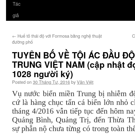
Tác
giả
←
Huế tỏ thái độ với Formosa bằng nghệ thuật
C
đường phố
TUYÊN BỐ VỀ TỘI ÁC ĐẦU ĐỘ
TRUNG VIỆT NAM (cập nhật đợ
1028 người ký)
Posted on
30 Tháng Tư, 2016
by
Văn Việt
Vụ nước biển miền Trung bị nhiễm đ
cứ là hàng chục tấn cá biển lớn nhỏ c
tháng 4/2016 vẫn tiếp tục đến hôm na
Quảng Bình, Quảng Trị, đến Thừa T
sự phẫn nộ chưa từng có trong toàn t