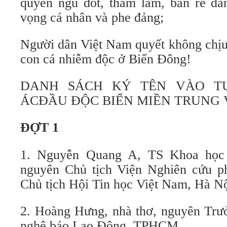
quyền ngu dốt, tham lam, bán rẻ dân
vọng cá nhân và phe đảng;
Người dân Việt Nam quyết không chịu
con cá nhiễm độc ở Biển Đông!
DANH SÁCH KÝ TÊN VÀO T
ÁCĐẦU ĐỘC BIỂN MIỀN TRUNG 
ĐỢT 1
1. Nguyễn Quang A, TS Khoa học 
nguyên Chủ tịch Viện Nghiên cứu ph
Chủ tịch Hội Tin học Việt Nam, Hà N
2. Hoàng Hưng, nhà thơ, nguyên Tr
nghệ báo Lao Động, TPHCM