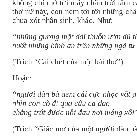
không chỉ mở tới mấy chân trời tâm c
thơ nữ này, còn ném tôi tới những chân
chua xót nhân sinh, khác. Như:
“những gương mặt dài thuỗn ướp đủ th
nuốt những bình an trên những ngã tư
(Trích “Cái chết của một bài thơ”)
Hoặc:
“người đàn bà đem cái cực nhọc vắt gi
nhìn con cò đi qua câu ca dao
chẳng trút được nỗi đau nơi máng xối
(Trích “Giấc mơ của một người đàn b