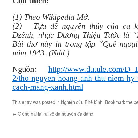
Chú thích:
(1)
Theo Wikipedia Mở.
(2) Tựa đề nguyên thủy của ca k
Dzếnh, nhạc Dương Thiệu Tước là “
Bài thơ này in trong tập “Quê ngo
năm 1943. (Nđd.)
Nguồn:
http://www.dutule.com/D_
2/tho-nguyen-hoang-anh-thu-niem-hy
cach-mang-xanh.html
This entry was posted in
Nghiên cứu Phê bình
. Bookmark the
pe
←
Giêng hai lai rai về đa nguyên đa đảng