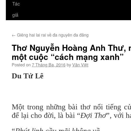
Tác
giả
←
Giêng hai lai rai về đa nguyên đa đảng
Thơ Nguyễn Hoàng Anh Thư, n
một cuộc “cách mạng xanh”
Posted on
7 Tháng Ba, 2016
by
Văn Việt
Du Tử Lê
Một trong những bài thơ nổi tiếng c
để lại cho đời, là bài “
Đợi Thơ
”, với h
“
Phút linh cầu mãi không về