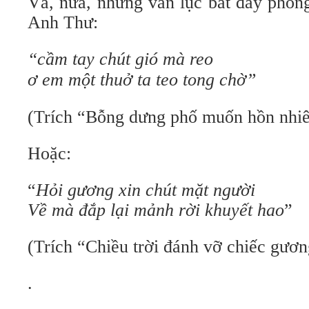
Và, nữa, những vần lục bát đầy pho
Anh Thư:
“cầm tay chút gió mà reo
ơ em một thuở ta teo tong chờ”
(Trích “Bỗng dưng phố muốn hồn nhi
Hoặc:
“
Hỏi gương xin chút mặt người
Về mà đắp lại mảnh rời khuyết hao
”
(Trích “Chiều trời đánh vỡ chiếc gươn
.