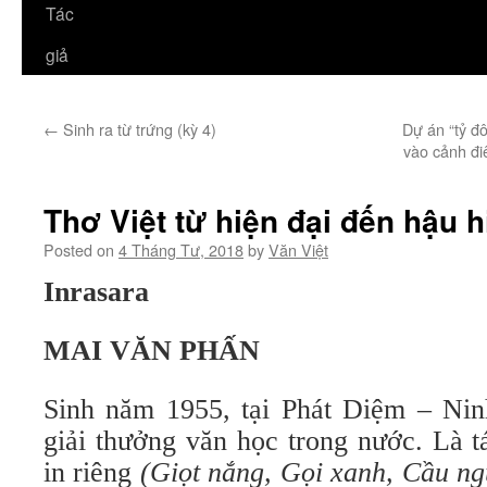
Tác
giả
←
Sinh ra từ trứng (kỳ 4)
Dự án “tỷ đ
vào cảnh đi
Thơ Việt từ hiện đại đến hậu hi
Posted on
4 Tháng Tư, 2018
by
Văn Việt
Inrasara
MAI VĂN PHẤN
Sinh năm 1955, tại Phát Diệm – Ni
giải thưởng văn học trong nước. Là t
in riêng
(Giọt nắng, Gọi xanh, Cầu ng