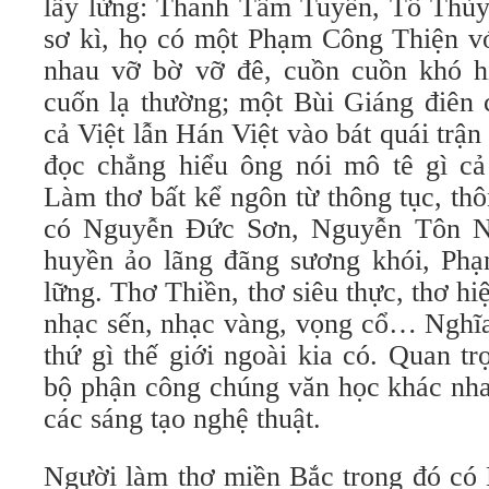
lẫy lừng: Thanh Tâm Tuyền, Tô Thù
sơ kì, họ có một Phạm Công Thiện vớ
nhau vỡ bờ vỡ đê, cuồn cuồn khó h
cuốn lạ thường; một Bùi Giáng điên 
cả Việt lẫn Hán Việt vào bát quái trận 
đọc chẳng hiểu ông nói mô tê gì cả
Làm thơ bất kể ngôn từ thông tục, thô
có Nguyễn Đức Sơn, Nguyễn Tôn N
huyền ảo lãng đãng sương khói, Ph
lững. Thơ Thiền, thơ siêu thực, thơ hiệ
nhạc sến, nhạc vàng, vọng cổ… Nghĩa 
thứ gì thế giới ngoài kia có. Quan t
bộ phận công chúng văn học khác nha
các sáng tạo nghệ thuật.
Người làm thơ miền Bắc trong đó có 