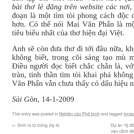
bài thơ lẻ đăng trên website các nơi
,
đoạn là một tìm tòi phong cách độc 
hơn. Có thể nói Mai Văn Phấn là một
tiêu biểu nhất của thơ hiện đại Việt.
Anh sẽ còn đưa thơ đi tới đâu nữa, k
không biết, trong cõi sáng tạo mù 
Điều người đọc biết chắc chắn là, vớ
tràn, tinh thần tìm tòi khai phá khôn
Văn Phấn vẫn chưa thấy có dấu hiệu n
Sài Gòn
, 14-1-2009
This entry was posted in
Nghiên cứu Phê bình
and tagged
Inras
←
Sinh ra từ trứng (kỳ 4)
Dự án “tỷ đ
vào cảnh đi