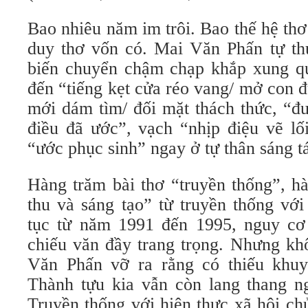
Bao nhiêu năm im trôi. Bao thế hệ thơ 
duy thơ vốn có. Mai Văn Phấn tự thứ
biến chuyển chậm chạp khắp xung q
đến “tiếng kẹt cửa réo vang/ mở con
mới dám tìm/ đối mặt thách thức, “đ
điều đã ước”, vạch “nhịp điệu vẽ lố
“ước phục sinh” ngay ở tự thân sáng tá
Hàng trăm bài thơ “truyền thống”, hà
thu và sáng tạo” từ truyền thống với
tục từ năm 1991 đến 1995, nguy cơ
chiếu văn đầy trang trọng. Nhưng khô
Văn Phấn vỡ ra rằng có thiếu khuy
Thành tựu kia vẫn còn lang thang ng
Truyền thống với hiện thực xã hội ch