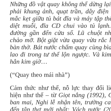
Những đồ vật quay không thể dừng lạ
phải khung ảnh, quạt trần, dây điện 
mắc kẹt giữa tủ bát đĩa và máy tập th
diệt muỗi, đĩa CD chui vào tủ lạnh.
đường gần đến cửa sổ. Lũ chuột nh
chảo mỡ. Bột giặt vừa quay vừa rắc l
bàn thờ. Bát nước chấm quay cùng bìa
lao đi trong tư thế lộn ngược. Và k
hẳn kim giờ
…
(“Quay theo mái nhà”)
Cảm thức như thế, nỗ lực thay đổi liê
hiện như thế – từ
Giọt nắng
(1992)
, 
ban mai, Nghi lễ nhận tên,
trường ca
đến tập thơ mới nhất:
Vách nước
(20