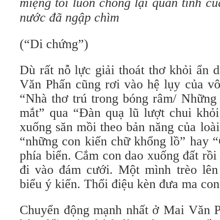
miệng tôi luôn chống lại quán tính c
nước đã ngập chìm
(“Di chứng”)
Dù rất nỗ lực giải thoát thơ khỏi ẩn
Văn Phấn cũng rơi vào hệ lụy của vô
“Nhà thơ trú trong bóng râm/ Những 
mắt” qua “Đàn quạ lũ lượt chui khỏi
xuống săn mồi theo bản năng của loài
“những con kiến chữ khổng lồ” hay “
phía biển. Cắm con dao xuống đất rồi
đi vào đám cưới. Một mình trèo lên 
biểu ý kiến. Thổi điệu kèn đưa ma con
Chuyển động mạnh nhất ở Mai Văn P