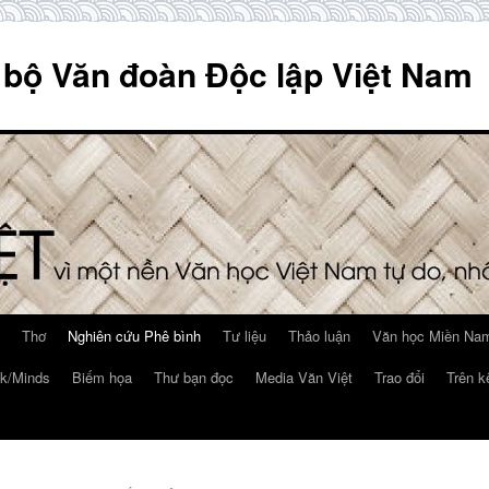
 bộ Văn đoàn Độc lập Việt Nam
Thơ
Nghiên cứu Phê bình
Tư liệu
Thảo luận
Văn học Miền Nam
k/Minds
Biếm họa
Thư bạn đọc
Media Văn Việt
Trao đổi
Trên k