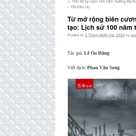
←
Tiến tới kỷ niệm 100 năm Trường Mỹ t
– Yết Kiêu (4)
Từ mở rộng biên cươn
tạo: Lịch sử 100 năm 
Posted on
5 Tháng Mười Hai, 2024
by
pos
Tác giả:
Lê Oa Đằng
Việt dịch:
Phan Văn Song