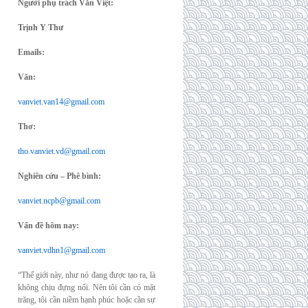
Người phụ trách Văn Việt:
Trịnh Y Thư
Emails:
Văn:
vanviet.van14@gmail.com
Thơ:
tho.vanviet.vd@gmail.com
Nghiên cứu – Phê bình:
vanviet.ncpb@gmail.com
Vấn đề hôm nay:
vanviet.vdhn1@gmail.com
“Thế giới này, như nó đang được tạo ra, là
không chịu đựng nổi. Nên tôi cần có mặt
trăng, tôi cần niềm hạnh phúc hoặc cần sự