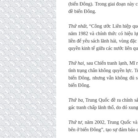
(biển Đông). Trong giai đoạn này c
đề biển Đông.
Thứ nhất
, “Công ước Liên hiệp quố
năm 1982 và chính thức có hiệu 
liền để yêu sách lãnh hải, vùng đặc
quyền kinh tế giữa các nước liên q
Thứ hai,
sau Chiến tranh lạnh, Mĩ r
tình trạng chân không quyền lực. T
biển Đông, nhưng vẫn không đủ s
biển Đông.
Thứ ba,
Trung Quốc đề ra chính sá
gác tranh chấp lãnh thổ, do đó xun
Thứ tư,
năm 2002, Trung Quốc và 
bên ở biển Đông”, tạo sự đảm bảo c