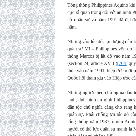
Tổng thống Philippines Aquino khi 
cực kì quan trọng đối với an ninh Ph
cứ quân sự và năm 1991 đã đạt đư
năm.
Nhưng vào lúc đó, lực lượng dân t
quân sự Mĩ – Philippines vốn do 
thống Marcos bị lật đổ vào năm 19
(section 24, article XVIII)
[764]
quy 
thúc vào năm 1991, hiệp ước mới p
Quốc hội tham gia vào Hiệp ước că
Những người theo chủ nghĩa dân tộ
lạnh, tình hình an ninh Philippine
dân tộc chủ nghĩa càng cho rằng k
quân sự. Phái chống Mĩ lúc đó cò
tổng thống năm 1987, nhóm Aquino
người có thế lực quân sự mạnh là 