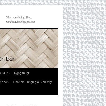
Web: vanviet.info Blog:
vandoanviet.blogspot.com
 54-75
Nghệ thuật
ệ sách
Phát biểu nhận giải Văn Việt