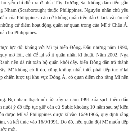
hủ yếu chỉ diễn ra ở phía Tây Trường Sa, không dám tiến gần
g Nham (Scarborough) thuộc Philippines. Nguyên nhân chủ yếu
m đảo của Philippines: căn cứ không quân trên đảo Clark và căn cứ
à những cứ điểm hoạt động quân sự quan trọng của Mĩ ở Châu Á,
uả cho Philippines.
 thực lực đối kháng với Mĩ tại biển Đông. Đầu những năm 1990,
uy mô lớn, chỉ để lại số ít quân nhân kĩ thuật. Năm 2002, Nga
anh nên đã rút toàn bộ quân khỏi đây. biển Đông dần trở thành
, Mĩ không có lí do, cũng không nhất thiết phải tiếp tục ở lại
hẹp chiến lược tại khu vực Đông Á, có quan điểm cho rằng Mĩ nên
rống. Bụi nham thạch núi lửa xảy ra năm 1991 xóa sạch thêm dấu
n nuôi ý đồ tiếp tục giữ căn cứ Subic khoảng 10 năm sau sự kiện
ốn được Mĩ và Philippines được kí vào 16/9/1966, quy định rằng
ăm, và kết thúc vào 16/9/1991. Do đó, nếu quân đội Mĩ muốn tiếp
 ước mới.