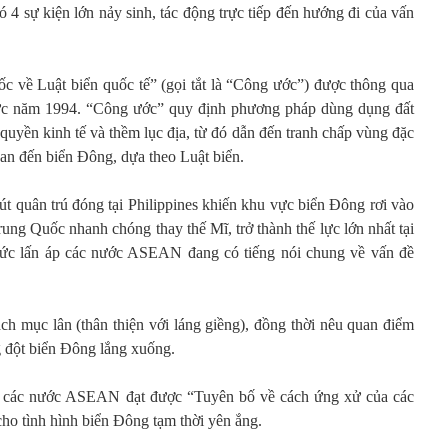
ó 4 sự kiện lớn nảy sinh, tác động trực tiếp đến hướng đi của vấn
c về Luật biển quốc tế” (gọi tắt là “Công ước”) được thông qua
lực năm 1994. “Công ước” quy định phương pháp dùng dụng đất
 quyền kinh tế và thềm lục địa, từ đó dẫn đến tranh chấp vùng đặc
uan đến biển Đông, dựa theo Luật biển.
út quân trú đóng tại Philippines khiến khu vực biển Đông rơi vào
rung Quốc nhanh chóng thay thế Mĩ, trở thành thế lực lớn nhất tại
ức lấn áp các nước ASEAN đang có tiếng nói chung về vấn đề
ch mục lân (thân thiện với láng giềng), đồng thời nêu quan điểm
g đột biển Đông lắng xuống.
các nước ASEAN đạt được “Tuyên bố về cách ứng xử của các
ho tình hình biển Đông tạm thời yên ắng.