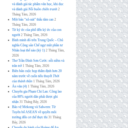
và đánh giá tác phẩm văn học, khi đọc
và đánh giá
Nỗi buồn chiến tranh
2
Tháng Tám, 2026
Một bản “xô-nát” thấu tâm can
2
Tháng Tám, 2026
Từ ký ức của phố đến ký ức của con
người
2 Tháng Tám, 2026
Bình minh đỏ trên Trung Quốc – Chủ
nghĩa Cộng sản Chế ngự một phần tư
Nhân loại thế nào (kỳ 1)
2 Tháng Tám,
2026
Thơ Trần Đình Sơn Cước: nỗi niềm và
trăn trở
1 Tháng Tám, 2026
Biên bản cuộc họp thẩm định hơn 20
năm trước về cuốn tiểu thuyết
Thời
của thánh thần
1 Tháng Tám, 2026
Án văn (4)
1 Tháng Tám, 2026
Chuyên gia Phạm Chi Lan: Công lao
của 80% người dân phải được ghi
nhận
31 Tháng Bảy, 2026
Bảo vệ Mekong và Salween: Từ
Tuyên bố ASEAN về quyền môi
trường đến cơ chế thực thi
31 Tháng
Bảy, 2026
Chuyến du hành của Hoàng đế An