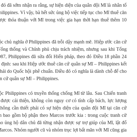
đó đã sớm nhận ra rằng, sự hiện diện của quân đội Mĩ là nhân tố
ilippines. Vì vậy, bà hết sức ủng hộ việc tiếp tục cho Mĩ thuê căn
ợc thỏa thuận với Mĩ trong việc gia hạn thời hạn thuê thêm 10
ộc chủ nghĩa ở Philippines đã trỗi dậy mạnh mẽ. Hiệp ước căn cứ
Tổng thống và Chính phủ chịu trách nhiệm, nhưng sau khi Tổng
87, Philippines đã sửa đổi Hiến pháp, theo đó Điều 18 phần 24
định: sau khi Hiệp ước thuê căn cứ quân sự Mĩ – Philippines kết
hải do Quốc hội phê chuẩn. Điều đó có nghĩa là dành chỗ để cho
n cứ quân sự Mĩ – Philippines.
c Philippines có truyền thống chống Mĩ từ lâu. Sau Chiến tranh
s được cải thiện, không còn nguy cơ có tính cấp bách, lực lượng
hông cần thiết phải có sự hiện diện của quân đội Mĩ tại căn cứ
n bao gồm bộ phận theo Marcos trước kia : trong cuộc tranh cử
 ủng hộ dân chủ đã từng nhận được sự trợ giúp của Mĩ, lật đổ
Marcos. Nhóm người cũ và nhóm trục lợi bất mãn với Mĩ cũng gia