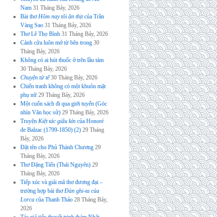
Nam
31 Tháng Bảy, 2026
Bài thơ
Hôm nay tôi ăn thịt
của Trần
Vàng Sao
31 Tháng Bảy, 2026
Thơ Lê Thọ Bình
31 Tháng Bảy, 2026
Cánh cửa luôn mở từ bên trong
30
Tháng Bảy, 2026
Không có ai hút thuốc ở trên lầu tám
30 Tháng Bảy, 2026
Chuyện tử tế
30 Tháng Bảy, 2026
Chiến tranh không có một khuôn mặt
phụ nữ
29 Tháng Bảy, 2026
Một cuốn sách đi qua giới tuyến (Góc
nhìn Văn học sử)
29 Tháng Bảy, 2026
Truyện
Kiệt tác giấu kín
của Honoré
de Balzac (1799-1850) (2)
29 Tháng
Bảy, 2026
Đặt tên cho Phủ Thành Chương
29
Tháng Bảy, 2026
Thơ Đặng Tiến (Thái Nguyên)
29
Tháng Bảy, 2026
Tiếp xúc và giải mã thơ đương đại –
trường hợp bài thơ
Đàn ghi-ta của
Lorca
của Thanh Thảo
28 Tháng Bảy,
2026