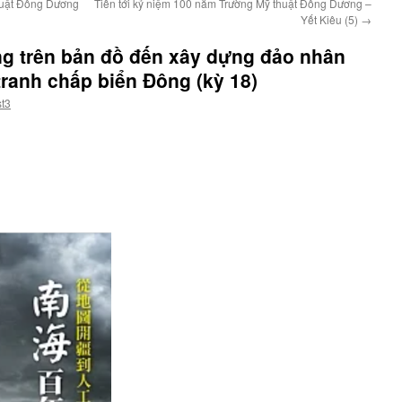
huật Đông Dương
Tiến tới kỷ niệm 100 năm Trường Mỹ thuật Đông Dương –
Yết Kiêu (5)
→
g trên bản đồ đến xây dựng đảo nhân
tranh chấp biển Đông (kỳ 18)
t3