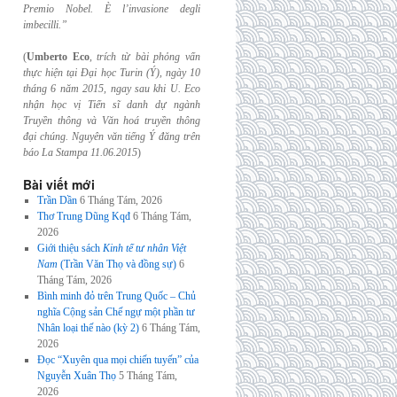
Premio Nobel. È l’invasione
degli
imbecilli.”
(
Umberto Eco
,
trích từ bài phỏng vấn
thực hiện tại Đại học Turin (Ý), ngày 10
tháng 6
năm 2015, ngay sau khi U. Eco
nhận học vị Tiến sĩ danh dự ngành
Truyền thông và
Văn hoá truyền thông
đại chúng. Nguyên văn tiếng Ý đăng trên
báo La Stampa
11.06.2015
)
Bài viết mới
Trần Dần
6 Tháng Tám, 2026
Thơ Trung Dũng Kqđ
6 Tháng Tám,
2026
Giới thiệu sách
Kinh tế tư nhân Việt
Nam
(Trần Văn Thọ và đồng sự)
6
Tháng Tám, 2026
Bình minh đỏ trên Trung Quốc – Chủ
nghĩa Cộng sản Chế ngự một phần tư
Nhân loại thế nào (kỳ 2)
6 Tháng Tám,
2026
Đọc “Xuyên qua mọi chiến tuyến” của
Nguyễn Xuân Thọ
5 Tháng Tám,
2026