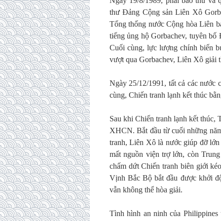
Ngày 19/8/1989, phái bảo thủ và 
thư Đảng Cộng sản Liên Xô Gorbac
Tổng thống nước Cộng hòa Liên ba
tiếng ủng hộ Gorbachev, tuyên bố 
Cuối cùng, lực lượng chính biến b
vượt qua Gorbachev, Liên Xô giải t
Ngày 25/12/1991, tất cả các nước c
cùng, Chiến tranh lạnh kết thúc bằng
Sau khi Chiến tranh lạnh kết thúc, 
XHCN. Bắt đầu từ cuối những năm 
tranh, Liên Xô là nước giúp đỡ lớn
mất nguồn viện trợ lớn, còn Trung 
chấm dứt Chiến tranh biên giới ké
Vịnh Bắc Bộ bắt đầu được khởi độn
vẫn không thể hòa giải.
Tình hình an ninh của Philippines