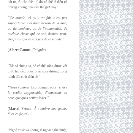
bất tử, tôi cần điều gì đó có thể là điên rồ
nhưng không phải của thế giới này.”
“Ce monde, tel qu’il est fait, n’est pas
supportable. J’ai donc besoin de la lune,
ou du
bonheur, ou de l’immortalité, de
quelque chose qui ne soit dement peut-
etre, mais qui
ne soit pas de ce monde.”
(
Albert Camus
,
Caligula
).
.
“Tất cả chúng ta, để có thể sống được với
thực tại, đều buộc phải nuôi dưỡng trong
mình đôi chút điên rồ.”
“Nous sommes tous obligés, pour rendre
la realite supportable, d’entretenir en
nous
quelques petites folies.”
(
Marcel Proust
,
À l’ombre des jeunes
filles en fleurs
)
.
“Nghệ thuật và không gì ngoài nghệ thuật,