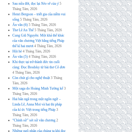
Sau nửa đời, đọc lại
Nẻo về của ý
5
Tháng Tám, 2026
Henri Bergson – triết gia của niềm vui
sống
5 Tháng Tám, 2026
Án văn (6)
5 Tháng Tám, 2026
Thơ Lê An Thế
5 Tháng Tám, 2026
Cung Giũ Nguyên: Một khả thể khác
của văn chương Việt bằng tiếng Pháp
thế kỉ hai mươi
4 Tháng Tám, 2026
Hội hè
4 Tháng Tám, 2026
Án văn (5)
4 Tháng Tám, 2026
Khi thực tại trở thành đức tin cuối
cùng: Đọc Brodsky từ bài thơ
Cô đơn
4 Tháng Tám, 2026
Còn chút gì cho nghệ thuật
3 Tháng
Tám, 2026
Một saga do Hoàng Minh Tường kể
3
Tháng Tám, 2026
Hai bản ngã trong một ngôn ngữ –
Linda Lê, Anna Moï và hai thi pháp
của kí ức Việt trong tiếng Pháp
3
Tháng Tám, 2026
“Chính sử” xét xử văn chương
2
Tháng Tám, 2026
Những ngộ nhận của chúng ta khi đọc