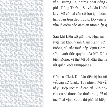
vào Trường Sa, nhưng hoạt động c
phía Đông Trường Sa và đảo Hoàn
là vì Mĩ có hai căn cứ lớn tại nhó
hải quân trên đảo Subic. Đó vừa l
vừa là điểm bảo đảm an ninh hiệu q
Sau khi Liên xô giải thể, Nga mất
Nga rút khỏi Vịnh Cam Ranh với q
không đủ sức thuê tiếp Vịnh Cam R
sức mạnh độc quyền của Mĩ. Dù vậy
biển Đông, vì thế Mĩ bắt đầu thu 
rút quân khỏi Philippines.
Căn cứ Clark lần đầu tiên bị bỏ t
vết căn cứ Clark. Tuy nhiên, Mĩ vẫ
này. Hiệp ước thuê căn cứ Subic v
căn cứ sẽ được cho thuê trong 25 n
tục ở lại vịnh Subic thì phải kí hiệp