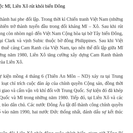
iệc Mĩ, Liên Xô rút khỏi biển Đông
 thành hai phe đối lập. Trong thời kì Chiến tranh Việt Nam (những
hiên trở thành tuyến đầu trong đối kháng Mĩ – Xô. Sau khi rút
hông còn nhòm ngó đến Việt Nam Cộng hòa tại bờ Tây biển Đông,
i Clark và vịnh Subic thuộc bờ đông Philippines. Sau khi Việt
 thuê cảng Cam Ranh của Việt Nam, tạo nên thế đối lập giữa Mĩ
hững năm 1980, Liên Xô tăng cường xây dựng Cam Ranh thành
của Liên Xô.
sự kiện mồng 4 tháng 6 (Thiên An Môn – ND) xảy ra tại Trung
oạt chỉ trích cuộc đàn áp của chính quyền Cộng sản, đồng thời
i giao và cấm vận vũ khí đối với Trung Quốc. Sự kiện đó đã khép
g Quốc và Mĩ trong những năm 1980. Tiếp đó, tại Liên Xô và các
 trào dân chủ. Các nước Đông Âu lật đổ thành công chính quyền
ổ vào năm 1990, hai nước Đức thống nhất, đánh dấu sự kết thúc