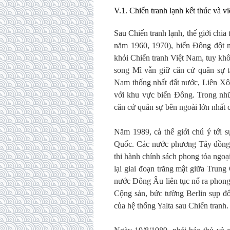
V.1. Chiến tranh lạnh kết thúc và v
Sau Chiến tranh lạnh, thế giới chia
năm 1960, 1970), biển Đông đột n
khỏi Chiến tranh Việt Nam, tuy k
song Mĩ vẫn giữ căn cứ quân sự tạ
Nam thống nhất đất nước, Liên Xô
với khu vực biển Đông. Trong n
căn cứ quân sự bên ngoài lớn nhất 
Năm 1989, cả thế giới chú ý tới 
Quốc. Các nước phương Tây đồng l
thi hành chính sách phong tỏa ngoạ
lại giai đoạn trăng mật giữa Trun
nước Đông Âu liên tục nổ ra phong
Cộng sản, bức tường Berlin sụp đ
của hệ thống Yalta sau Chiến tranh.