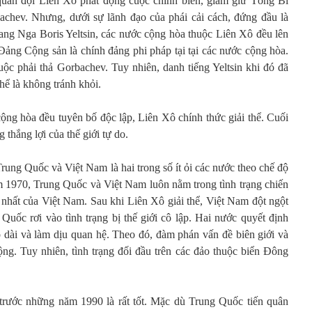
quân đội Liên Xô phát động cuộc chính biến, giam giữ Tổng Bí
hev. Nhưng, dưới sự lãnh đạo của phái cải cách, đứng đầu là
ng Nga Boris Yeltsin, các nước cộng hòa thuộc Liên Xô đều lên
Đảng Cộng sản là chính đảng phi pháp tại tại các nước cộng hòa.
uộc phải thả Gorbachev. Tuy nhiên, danh tiếng Yeltsin khi đó đã
hể là không tránh khỏi.
ộng hòa đều tuyên bố độc lập, Liên Xô chính thức giải thể. Cuối
 thắng lợi của thế giới tự do.
Trung Quốc và Việt Nam là hai trong số ít ỏi các nước theo chế độ
1970, Trung Quốc và Việt Nam luôn nằm trong tình trạng chiến
 nhất của Việt Nam. Sau khi Liên Xô giải thể, Việt Nam đột ngột
Quốc rơi vào tình trạng bị thế giới cô lập. Hai nước quyết định
o dài và làm dịu quan hệ. Theo đó, đàm phán vấn đề biên giới và
g. Tuy nhiên, tình trạng đối đầu trên các đảo thuộc biển Đông
 trước những năm 1990 là rất tốt. Mặc dù Trung Quốc tiến quân