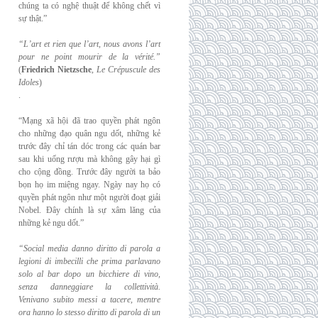
chúng ta có nghệ thuật để không chết vì
sự thật.”
“L’art et rien que l’art, nous avons l’art
pour ne point mourir de la vérité.”
(
Friedrich
Nietzsche
,
Le Crépuscule des
Idoles
)
.
“Mạng xã hội đã trao quyền phát ngôn
cho những đạo quân ngu dốt, những kẻ
trước đây chỉ tán dóc trong các quán bar
sau khi uống rượu mà không gây hại gì
cho cộng đồng. Trước đây người ta bảo
bọn họ im miệng ngay. Ngày nay họ có
quyền phát ngôn như một người đoạt giải
Nobel. Đây chính là sự xâm lăng của
những kẻ ngu dốt.”
“Social media danno diritto di parola a
legioni di imbecilli che prima parlavano
solo al
bar dopo un bicchiere di vino,
senza danneggiare la collettività.
Venivano subito messi a
tacere, mentre
ora hanno lo stesso diritto di parola di un