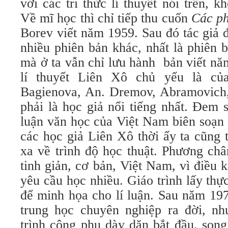
với các tri thức lí thuyết nói trên, 
Về mĩ học thì chỉ tiếp thu cuốn
Các ph
Borev viết năm 1959. Sau đó tác giả 
nhiều phiên bản khác, nhất là phiên
mà ở ta vẫn chỉ lưu hành bản viết nă
lí thuyết Liên Xô chủ yếu là của
Bagienova, An. Dremov, Abramovich
phải là học giả nổi tiếng nhất. Đem s
luận văn học của Việt Nam biên soạn 
các học giả Liên Xô thời ấy ta cũng
xa về trình độ học thuật. Phương châ
tinh giản, cơ bản, Việt Nam, vì điều 
yêu cầu học nhiều. Giáo trình lấy th
để minh họa cho lí luận. Sau năm 19
trung học chuyên nghiệp ra đời, nh
trình công phu dày dặn bắt đầu, song