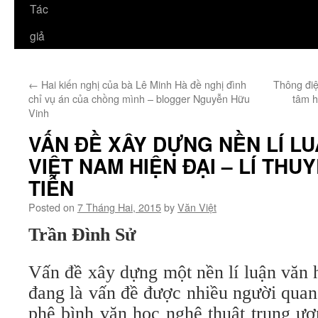
Tác
giả
←
Hai kiến nghị của bà Lê Minh Hà đề nghị đình
Thông điệ
chỉ vụ án của chồng mình – blogger Nguyễn Hữu
tâm h
Vinh
VẤN ĐỀ XÂY DỰNG NỀN LÍ L
VIỆT NAM HIỆN ĐẠI – LÍ THU
TIỄN
Posted on
7 Tháng Hai, 2015
by
Văn Việt
Trần Đình Sử
Vấn đề xây dựng một nền lí luận văn 
đang là vấn đề được nhiều người quan
phê bình văn học nghệ thuật trung ư