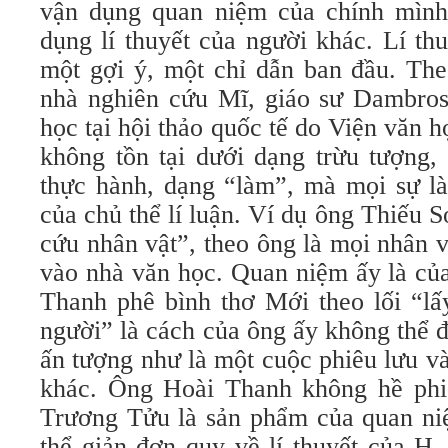
vận dụng quan niệm của chính mình
dụng lí thuyết của người khác. Lí th
một gợi ý, một chỉ dẫn ban đầu. Th
nhà nghiên cứu Mĩ, giáo sư Dambros
học tại hội thảo quốc tế do Viện văn họ
không tồn tại dưới dạng trừu tượng,
thực hành, dạng “làm”, mà mọi sự là
của chủ thể lí luận. Ví dụ ông Thiếu 
cứu nhân vật”, theo ông là mọi nhân 
vào nhà văn học. Quan niệm ấy là củ
Thanh phê bình thơ Mới theo lối “lấ
người” là cách của ông ấy không thể 
ấn tượng như là một cuộc phiêu lưu v
khác. Ông Hoài Thanh không hề phiê
Trương Tửu là sản phẩm của quan ni
thể giản đơn quy về lí thuyết của H.