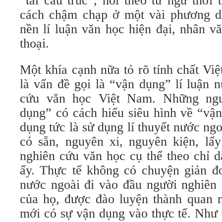
“tái cấu trúc”, nói theo từ ngữ thời
cách chậm chạp ở một vài phương d
nền lí luận văn học hiện đại, nhân vă
thoại.
Một khía cạnh nữa tỏ rõ tính chất Vi
là vấn đề gọi là “vận dụng” lí luận 
cứu văn học Việt Nam. Những ngư
dụng” có cách hiểu siêu hình về “vậ
dụng tức là sử dụng lí thuyết nước ng
có sẵn, nguyên xi, nguyên kiện, l
nghiên cứu văn học cụ thể theo chỉ d
ấy. Thực tế không có chuyện giản đơ
nước ngoài đi vào đầu người nghiên 
của họ, được đào luyện thành quan n
mới có sự vận dụng vào thực tế. Như