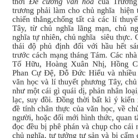
thời
Đề cương văn hóa
của Trường 
trương phải làm cho chủ nghĩa hiện 
chiến thắng,chống tất cả các lí thuy
Tây, từ chủ nghĩa lãng mạn, chủ ng
nghĩa tự nhiên, chủ nghĩa siêu thực.
thái độ phủ định đối với hầu hết s
trước cách mạng tháng Tám. Các nhà 
Tố Hữu, Hoàng Xuân Nhị, Hồng Ch
Phan Cự Đệ, Đỗ Đức Hiểu và nhiều 
văn học và lí thuyết phương Tây, chủ 
như một cái gì quái dị, phản nhân loại, 
lạc, suy đồi. Đồng thời bất kì ý kiế
đề tính chân thực của văn học, về ch
người, hoặc đổi mới hình thức, quan 
đọc đều bị phê phán và chụp cho cái 
chủ nghĩa, tư tưởng tư sản và bị cấm