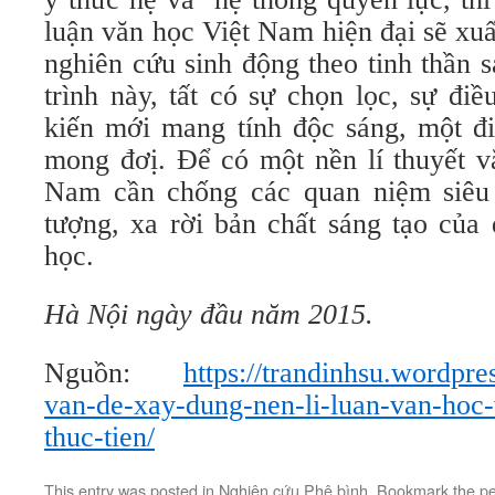
luận văn học Việt Nam hiện đại sẽ xuất
nghiên cứu sinh động theo tinh thần 
trình này, tất có sự chọn lọc, sự đi
kiến mới mang tính độc sáng, một đ
mong đơị. Để có một nền lí thuyết v
Nam cần chống các quan niệm siêu 
tượng, xa rời bản chất sáng tạo của 
học.
Hà Nội ngày đầu năm 2015.
Nguồn:
https://trandinhsu.wordpr
van-de-xay-dung-nen-li-luan-van-hoc-
thuc-tien/
This entry was posted in
Nghiên cứu Phê bình
. Bookmark the
pe