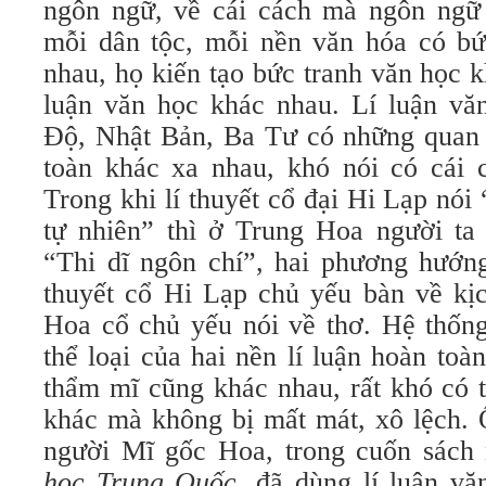
ngôn ngữ, về cái cách mà ngôn ngữ k
mỗi dân tộc, mỗi nền văn hóa có bức
nhau, họ kiến tạo bức tranh văn học k
luận văn học khác nhau. Lí luận v
Độ, Nhật Bản, Ba Tư có những quan 
toàn khác xa nhau, khó nói có cái c
Trong khi lí thuyết cổ đại Hi Lạp nó
tự nhiên” thì ở Trung Hoa người ta 
“Thi dĩ ngôn chí”, hai phương hướng
thuyết cổ Hi Lạp chủ yếu bàn về kịch
Hoa cổ chủ yếu nói về thơ. Hệ thống
thể loại của hai nền lí luận hoàn to
thẩm mĩ cũng khác nhau, rất khó có t
khác mà không bị mất mát, xô lệch
người Mĩ gốc Hoa, trong cuốn sách 
học Trung Quốc
, đã dùng lí luận v