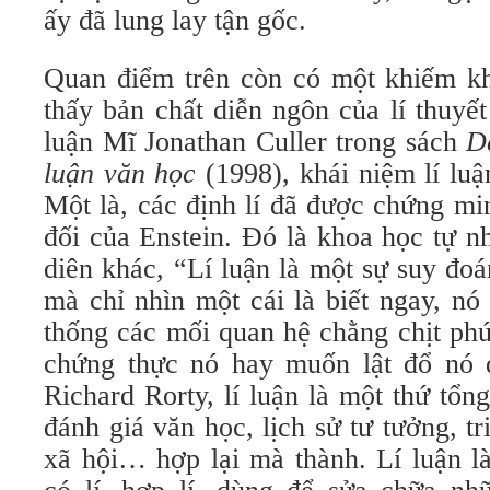
ấy đã lung lay tận gốc.
Quan điểm trên còn có một khiếm kh
thấy bản chất diễn ngôn của lí thuyế
luận Mĩ Jonathan Culler trong sách
D
luận văn học
(1998), khái niệm lí lu
Một là, các định lí đã được chứng mi
đối của Enstein. Đó là khoa học tự 
diên khác, “Lí luận là một sự suy đoá
mà chỉ nhìn một cái là biết ngay, nó
thống các mối quan hệ chằng chịt ph
chứng thực nó hay muốn lật đổ nó 
Richard Rorty, lí luận là một thứ tổ
đánh giá văn học, lịch sử tư tưởng, tr
xã hội… hợp lại mà thành. Lí luận l