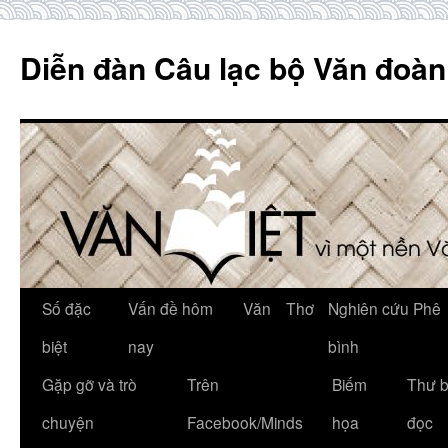
Skip
to
Diễn đàn Câu lạc bộ Văn đoàn
content
Số đặc
Vấn đề hôm
Văn
Thơ
Nghiên cứu Phê
biệt
nay
bình
Gặp gỡ và trò
Trên
Biếm
Thư 
chuyện
Facebook/Minds
họa
đọc