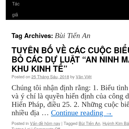
Tác
giả
Tag Archives:
Bùi Tiến An
TUYÊN BỐ VỀ CÁC CUỘC BIỂU
BỎ CÁC DỰ LUẬT “AN NINH 
KHU KINH TẾ”
Posted on
25 Tháng Sáu, 2018
by
Văn Việt
Chúng tôi nhận định rằng: 1. Biểu tìn
và ý chí là quyền hiến định của công 
Hiến Pháp, điều 25. 2. Những cuộc biể
nhiều địa …
Continue reading
→
Posted in
Vấn đề hôm nay
|
Tagged
Bùi Tiến An
,
Huỳnh Kim B
on
Tương Lai
|
Comments Off