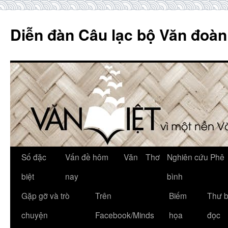
Skip
to
Diễn đàn Câu lạc bộ Văn đoàn
content
Số đặc
Vấn đề hôm
Văn
Thơ
Nghiên cứu Phê
biệt
nay
bình
Gặp gỡ và trò
Trên
Biếm
Thư 
chuyện
Facebook/Minds
họa
đọc