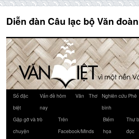
Skip
to
Diễn đàn Câu lạc bộ Văn đoàn
content
Số đặc
Vấn đề hôm
Văn
Thơ
Nghiên cứu Phê
biệt
nay
bình
Gặp gỡ và trò
Trên
Biếm
Thư 
chuyện
Facebook/Minds
họa
đọc