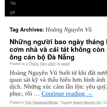
Tác
giả
Tag Archives:
Hoàng Nguyên Vũ
Những người bao ngày tháng 
cơm nhà và cái tát không còn
ông cán bộ Đà Nẵng
Posted on
2 Tháng Tám, 2021
by
post3
Hoàng Nguyên Vũ Suốt từ khi đất nước
quan sát kỹ và thấu hiểu hơn hình ảnh
dịch. Những xúc cảm lẫn lộn: yêu quý,
phục, rồi …
Continue reading
→
Posted in
Trên Facebook/Minds
|
Tagged
Hoàng Nguyên Vũ
|
C