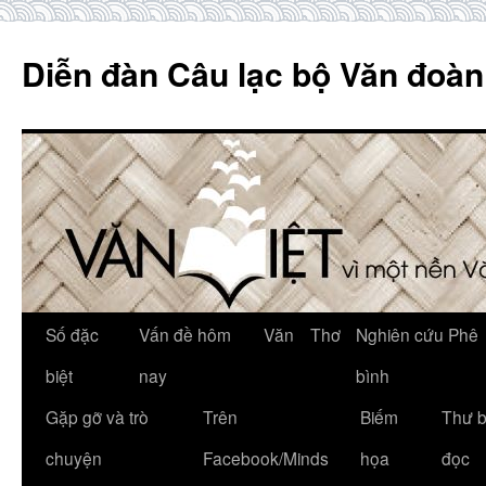
Skip
to
Diễn đàn Câu lạc bộ Văn đoàn
content
Số đặc
Vấn đề hôm
Văn
Thơ
Nghiên cứu Phê
biệt
nay
bình
Gặp gỡ và trò
Trên
Biếm
Thư 
chuyện
Facebook/Minds
họa
đọc