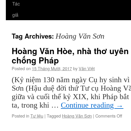
Tác
giả
Tag Archives:
Hoàng Văn Sơn
Hoàng Văn Hòe, nhà thơ uyên 
chống Pháp
Posted on
15 Tháng Mười, 2017
by
Văn Việt
(Kỷ niệm 130 năm ngày Cụ hy sinh v
Sơn (Hậu duệ đời thứ Tư cụ Hoàng 
giữa và cuối thế kỷ XIX, khi Pháp bắ
ta, trong khi …
Continue reading
→
on
Posted in
Tư liệu
|
Tagged
Hoàng Văn Sơn
|
Comments Off
Hoà
Văn