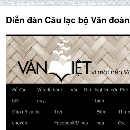
Skip
to
Diễn đàn Câu lạc bộ Văn đoàn
content
Số đặc
Vấn đề hôm
Văn
Thơ
Nghiên cứu Phê
biệt
nay
bình
Gặp gỡ và trò
Trên
Biếm
Thư 
chuyện
Facebook/Minds
họa
đọc