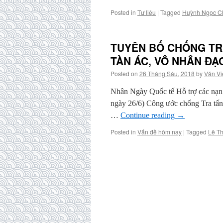
Posted in
Tư liệu
|
Tagged
Huỳnh Ngọc C
TUYÊN BỐ CHỐNG TR
TÀN ÁC, VÔ NHÂN ĐẠ
Posted on
26 Tháng Sáu, 2018
by
Văn Vi
Nhân Ngày Quốc tế Hỗ trợ các nạn nh
ngày 26/6) Công ước chống Tra tấn
…
Continue reading
→
Posted in
Vấn đề hôm nay
|
Tagged
Lê T