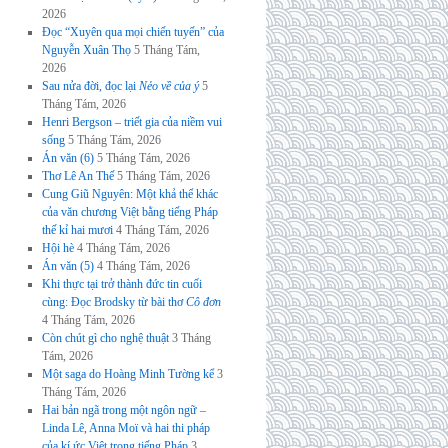
2026
Đọc “Xuyên qua mọi chiến tuyến” của
Nguyễn Xuân Thọ
5 Tháng Tám,
2026
Sau nửa đời, đọc lại
Nẻo về của ý
5
Tháng Tám, 2026
Henri Bergson – triết gia của niềm vui
sống
5 Tháng Tám, 2026
Án văn (6)
5 Tháng Tám, 2026
Thơ Lê An Thế
5 Tháng Tám, 2026
Cung Giũ Nguyên: Một khả thể khác
của văn chương Việt bằng tiếng Pháp
thế kỉ hai mươi
4 Tháng Tám, 2026
Hội hè
4 Tháng Tám, 2026
Án văn (5)
4 Tháng Tám, 2026
Khi thực tại trở thành đức tin cuối
cùng: Đọc Brodsky từ bài thơ
Cô đơn
4 Tháng Tám, 2026
Còn chút gì cho nghệ thuật
3 Tháng
Tám, 2026
Một saga do Hoàng Minh Tường kể
3
Tháng Tám, 2026
Hai bản ngã trong một ngôn ngữ –
Linda Lê, Anna Moï và hai thi pháp
của kí ức Việt trong tiếng Pháp
3