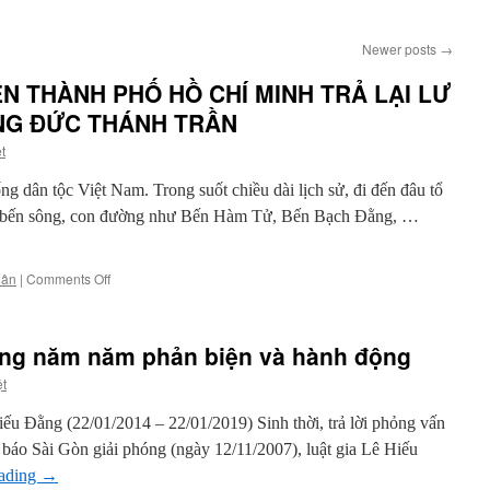
Newer posts
→
N THÀNH PHỐ HỒ CHÍ MINH TRẢ LẠI LƯ
G ĐỨC THÁNH TRẦN
t
g dân tộc Việt Nam. Trong suốt chiều dài lịch sử, đi đến đâu tổ
cho bến sông, con đường như Bến Hàm Tử, Bến Bạch Đằng, …
on
hân
|
Comments Off
YÊU
CẦU
CHÍNH
ằng năm năm phản biện và hành động
QUYỀN
THÀNH
ệt
PHỐ
HỒ
iếu Đằng (22/01/2014 – 22/01/2019) Sinh thời, trả lời phỏng vấn
CHÍ
o Sài Gòn giải phóng (ngày 12/11/2007), luật gia Lê Hiếu
MINH
TRẢ
eading
→