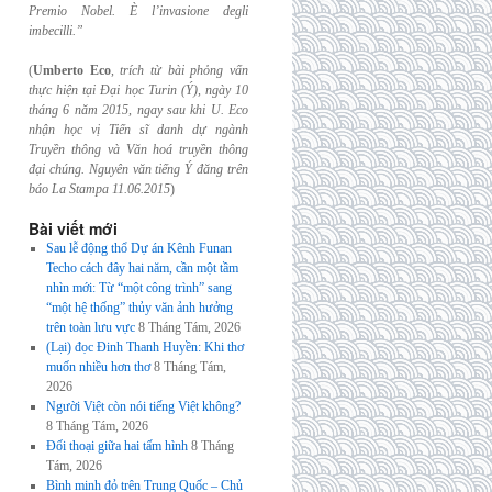
Premio Nobel. È l’invasione
degli
imbecilli.”
(
Umberto Eco
,
trích từ bài phỏng vấn
thực hiện tại Đại học Turin (Ý), ngày 10
tháng 6
năm 2015, ngay sau khi U. Eco
nhận học vị Tiến sĩ danh dự ngành
Truyền thông và
Văn hoá truyền thông
đại chúng. Nguyên văn tiếng Ý đăng trên
báo La Stampa
11.06.2015
)
Bài viết mới
Sau lễ động thổ Dự án Kênh Funan
Techo cách đây hai năm, cần một tầm
nhìn mới: Từ “một công trình” sang
“một hệ thống” thủy văn ảnh hưởng
trên toàn lưu vực
8 Tháng Tám, 2026
(Lại) đọc Đinh Thanh Huyền: Khi thơ
muốn nhiều hơn thơ
8 Tháng Tám,
2026
Người Việt còn nói tiếng Việt không?
8 Tháng Tám, 2026
Đối thoại giữa hai tấm hình
8 Tháng
Tám, 2026
Bình minh đỏ trên Trung Quốc – Chủ