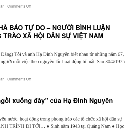
LẠI
on
hân
|
Comments Off
LƯ
Câu
HƯƠNG
lạc
TRƯỚC
bộ
TƯỢNG
HÀ BÁO TỰ DO – NGƯỜI BÌNH LUẬN
Lê
ĐỨC
Hiếu
G TRÀO XÃ HỘI DÂN SỰ VIỆT NAM
THÁNH
Đằng
TRẦN
năm
năm
Đằng) Tôi và anh Hạ Đình Nguyên biết nhau từ những năm 67,
phản
biện
người mỗi việc theo nguyên tắc hoạt động bí mật. Sau 30/4/1975
và
hành
động
on
hân
|
Comments Off
HẠ
ĐÌNH
NGUYÊN
 ngồi xuống đây” của Hạ Đình Nguyên
–
NHÀ
BÁO
TỰ
ước, hoạt dộng trong phong trào các tổ chức xã hội dân sự
DO
TRÌNH ĐI TỚI… ● Sinh năm 1943 tại Quảng Nam ● Học
–
NGƯỜI