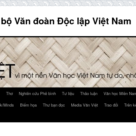
 bộ Văn đoàn Độc lập Việt Nam
Thơ
Nghiên cứu Phê bình
Tư liệu
Thảo luận
Văn học Miền Nam
k/Minds
Biếm họa
Thư bạn đọc
Media Văn Việt
Trao đổi
Trên k