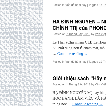
Posted in
Vấn đề hôm nay
|
Tagged
Lê T
HẠ ĐÌNH NGUYÊN – N
CHÍNH TRỊ của PHON
Posted on
7 Tháng Bảy, 2018
by
Văn Việt
Lê Thân (Chủ nhiệm CLB Lê Hiếu 
68. Nói đúng hơn là chạm mặt, mỗi 
…
Continue reading
→
Posted in
Vấn đề hôm nay
|
Tagged
Lê T
Giới thiệu sách “Hãy
Posted on
1 Tháng Bảy, 2018
by
Văn Việt
HẠ ĐÌNH NGUYÊN Một tay bút yêu n
HỌC HÀNH, LÀM VIỆC VÀ HÀNH 
trung học …
Continue reading
→