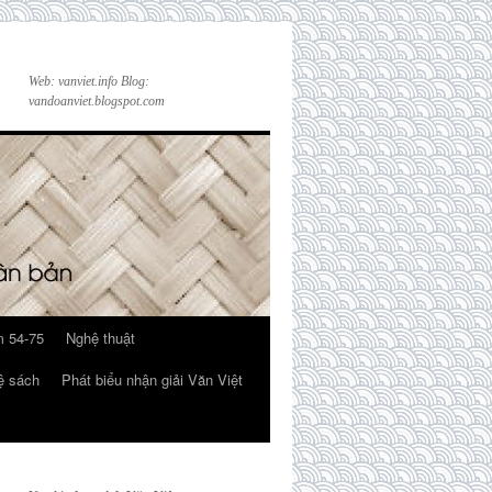
Web: vanviet.info Blog:
vandoanviet.blogspot.com
 54-75
Nghệ thuật
ệ sách
Phát biểu nhận giải Văn Việt