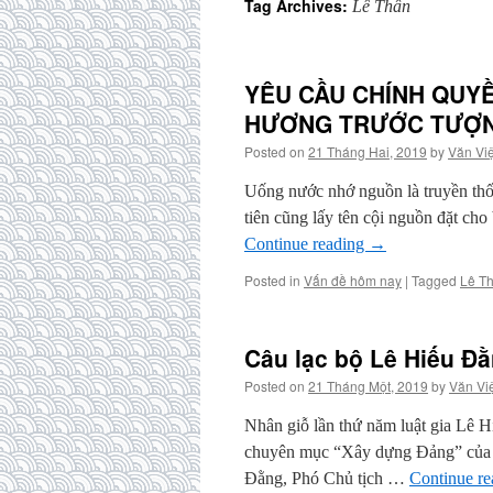
Tag Archives:
Lê Thân
YÊU CẦU CHÍNH QUYỀ
HƯƠNG TRƯỚC TƯỢN
Posted on
21 Tháng Hai, 2019
by
Văn Việ
Uống nước nhớ nguồn là truyền thốn
tiên cũng lấy tên cội nguồn đặt 
Continue reading
→
Posted in
Vấn đề hôm nay
|
Tagged
Lê T
Câu lạc bộ Lê Hiếu Đ
Posted on
21 Tháng Một, 2019
by
Văn Vi
Nhân giỗ lần thứ năm luật gia Lê H
chuyên mục “Xây dựng Đảng” của bá
Đằng, Phó Chủ tịch …
Continue r