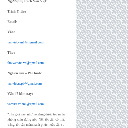
Người phụ trách Văn Việt:
Trịnh Y Thư
Emails:
Văn:
vanviet.van14@gmail.com
Thơ:
tho.vanviet.vd@gmail.com
Nghiên cứu – Phê bình:
vanviet.ncpb@gmail.com
Vấn đề hôm nay:
vanviet.vdhn1@gmail.com
“Thế giới này, như nó đang được tạo ra, là
không chịu đựng nổi. Nên tôi cần có mặt
trăng, tôi cần niềm hạnh phúc hoặc cần sự