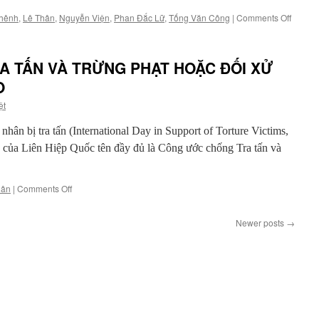
BÌNH
on
hênh
,
Lê Thân
,
Nguyễn Viện
,
Phan Đắc Lữ
,
Tống Văn Công
|
Comments Off
LUẬN
Giới
CHÍNH
thiệu
TRỊ
sách
của
A TẤN VÀ TRỪNG PHẠT HOẶC ĐỐI XỬ
“Hãy
PHONG
ngồi
O
TRÀO
xuống
XÃ
ệt
đây”
HỘI
của
DÂN
ân bị tra tấn (International Day in Support of Torture Victims,
Hạ
SỰ
Đình
VIỆT
 của Liên Hiệp Quốc tên đầy đủ là Công ước chống Tra tấn và
Nguyê
NAM
on
hân
|
Comments Off
TUYÊN
BỐ
Newer posts
→
CHỐNG
TRA
TẤN
VÀ
TRỪNG
PHẠT
HOẶC
ĐỐI