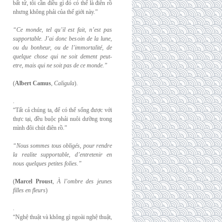
bất tử, tôi cần điều gì đó có thể là điên rồ
nhưng không phải của thế giới này.”
“Ce monde, tel qu’il est fait, n’est pas
supportable. J’ai donc besoin de la lune,
ou du
bonheur, ou de l’immortalité, de
quelque chose qui ne soit dement peut-
etre, mais qui
ne soit pas de ce monde.”
(
Albert Camus
,
Caligula
).
.
“Tất cả chúng ta, để có thể sống được với
thực tại, đều buộc phải nuôi dưỡng trong
mình đôi chút điên rồ.”
“Nous sommes tous obligés, pour rendre
la realite supportable, d’entretenir en
nous
quelques petites folies.”
(
Marcel Proust
,
À l’ombre des jeunes
filles en fleurs
)
.
“Nghệ thuật và không gì ngoài nghệ thuật,