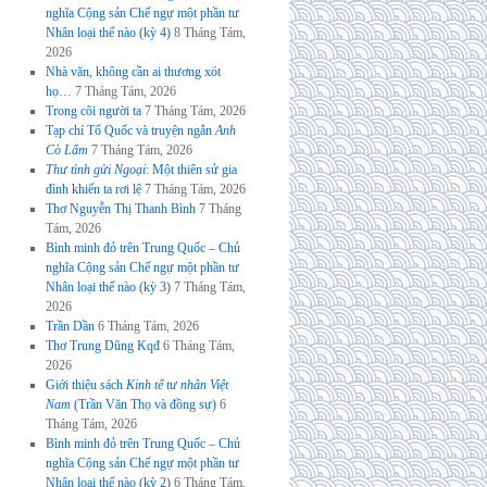
nghĩa Cộng sản Chế ngự một phần tư
Nhân loại thế nào (kỳ 4)
8 Tháng Tám,
2026
Nhà văn, không cần ai thương xót
họ…
7 Tháng Tám, 2026
Trong cõi người ta
7 Tháng Tám, 2026
Tạp chí Tổ Quốc và truyện ngắn
Anh
Cò Lấm
7 Tháng Tám, 2026
Thư tình gửi Ngoại
: Một thiên sử gia
đình khiến ta rơi lệ
7 Tháng Tám, 2026
Thơ Nguyễn Thị Thanh Bình
7 Tháng
Tám, 2026
Bình minh đỏ trên Trung Quốc – Chủ
nghĩa Cộng sản Chế ngự một phần tư
Nhân loại thế nào (kỳ 3)
7 Tháng Tám,
2026
Trần Dần
6 Tháng Tám, 2026
Thơ Trung Dũng Kqđ
6 Tháng Tám,
2026
Giới thiệu sách
Kinh tế tư nhân Việt
Nam
(Trần Văn Thọ và đồng sự)
6
Tháng Tám, 2026
Bình minh đỏ trên Trung Quốc – Chủ
nghĩa Cộng sản Chế ngự một phần tư
Nhân loại thế nào (kỳ 2)
6 Tháng Tám,