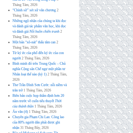
Tháng Tám, 2026
“Chính sử” xét xử văn chương
2
Tháng Tám, 2026
Những ngộ nhận của chúng ta khi đọc
và đánh giá tác phẩm văn học, khi đọc
và đánh giá
Nỗi buồn chiến tranh
2
Tháng Tám, 2026
Một bản “xô-nát” thấu tâm can
2
Tháng Tám, 2026
Từ ký ức của phố đến ký ức của con
người
2 Tháng Tám, 2026
Bình minh đỏ trên Trung Quốc – Chủ
nghĩa Cộng sản Chế ngự một phần tư
Nhân loại thế nào (kỳ 1)
2 Tháng Tám,
2026
Thơ Trần Đình Sơn Cước: nỗi niềm và
trăn trở
1 Tháng Tám, 2026
Biên bản cuộc họp thẩm định hơn 20
năm trước về cuốn tiểu thuyết
Thời
của thánh thần
1 Tháng Tám, 2026
Án văn (4)
1 Tháng Tám, 2026
Chuyên gia Phạm Chi Lan: Công lao
của 80% người dân phải được ghi
nhận
31 Tháng Bảy, 2026