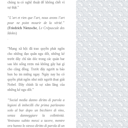
chúng ta có nghệ thuật để không chết vì
sự thật.”
“L’art et rien que l’art, nous avons l’art
pour ne point mourir de la vérité.”
(
Friedrich
Nietzsche
,
Le Crépuscule des
Idoles
)
.
“Mạng xã hội đã trao quyền phát ngôn
cho những đạo quân ngu dốt, những kẻ
trước đây chỉ tán dóc trong các quán bar
n
sau khi uống rượu mà không gây hại gì
cho cộng đồng. Trước đây người ta bảo
bọn họ im miệng ngay. Ngày nay họ có
quyền phát ngôn như một người đoạt giải
Nobel. Đây chính là sự xâm lăng của
những kẻ ngu dốt.”
“Social media danno diritto di parola a
legioni di imbecilli che prima parlavano
solo al
bar dopo un bicchiere di vino,
senza danneggiare la collettività.
Venivano subito messi a
tacere, mentre
ora hanno lo stesso diritto di parola di un