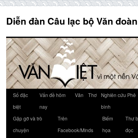
Skip
to
Diễn đàn Câu lạc bộ Văn đoàn
content
Số đặc
Vấn đề hôm
Văn
Thơ
Nghiên cứu Phê
biệt
nay
bình
Gặp gỡ và trò
Trên
Biếm
Thư 
chuyện
Facebook/Minds
họa
đọc