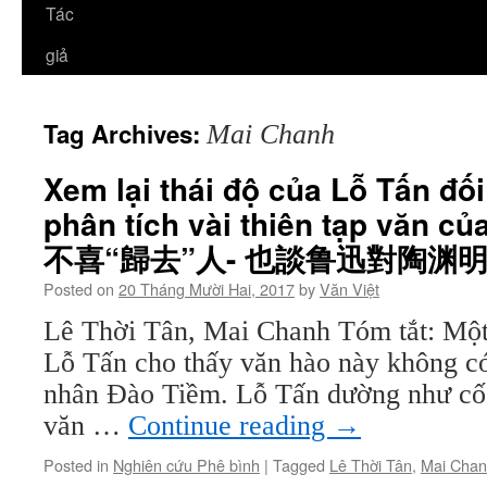
Tác
giả
Tag Archives:
Mai Chanh
Xem lại thái độ của Lỗ Tấn đố
phân tích vài thiên tạp văn c
不喜“歸去”人- 也談鲁迅對陶渊
Posted on
20 Tháng Mười Hai, 2017
by
Văn Việt
Lê Thời Tân, Mai Chanh Tóm tắt: Một 
Lỗ Tấn cho thấy văn hào này không có
nhân Đào Tiềm. Lỗ Tấn dường như cố tì
văn …
Continue reading
→
Posted in
Nghiên cứu Phê bình
|
Tagged
Lê Thời Tân
,
Mai Cha